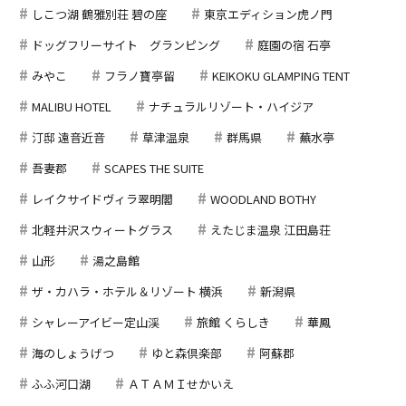
しこつ湖 鶴雅別荘 碧の座
東京エディション虎ノ門
ドッグフリーサイト グランピング
庭園の宿 石亭
みやこ
フラノ寶亭留
KEIKOKU GLAMPING TENT
MALIBU HOTEL
ナチュラルリゾート・ハイジア
汀邸 遠音近音
草津温泉
群馬県
蕪水亭
吾妻郡
SCAPES THE SUITE
レイクサイドヴィラ翠明閣
WOODLAND BOTHY
北軽井沢スウィートグラス
えたじま温泉 江田島荘
山形
湯之島館
ザ・カハラ・ホテル＆リゾート 横浜
新潟県
シャレーアイビー定山渓
旅館 くらしき
華鳳
海のしょうげつ
ゆと森倶楽部
阿蘇郡
ふふ河口湖
ＡＴＡＭＩせかいえ