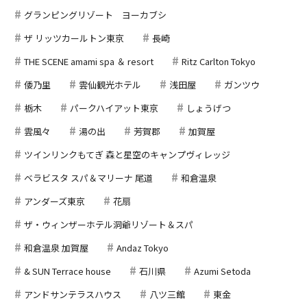
グランピングリゾート ヨーカブシ
ザ リッツカールトン東京
長崎
THE SCENE amami spa ＆ resort
Ritz Carlton Tokyo
倭乃里
雲仙観光ホテル
浅田屋
ガンツウ
栃木
パークハイアット東京
しょうげつ
雲風々
湯の出
芳賀郡
加賀屋
ツインリンクもてぎ 森と星空のキャンプヴィレッジ
ベラビスタ スパ＆マリーナ 尾道
和倉温泉
アンダーズ東京
花扇
ザ・ウィンザーホテル洞爺リゾート＆スパ
和倉温泉 加賀屋
Andaz Tokyo
& SUN Terrace house
石川県
Azumi Setoda
アンドサンテラスハウス
八ツ三館
東金