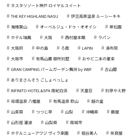
ネスタリゾート神戸 ロイヤルスイート
THE KEY HIGHLAND NASU
伊豆高原温泉 ルーシーキキ
海椿葉山
オーベルジュ・ドゥ・オオイシ
翠松園
ホテル瑞鳳
大阪
西村屋本館
ラパン
大阪府
中の島
ろ霞
LAPIN
湯布院
大阪市
有馬山叢 御所別墅
おやど二本の葦束
GRAN CAMPING パームガーデン舞洲 by WBF
古山閣
ありまさんそう ごしょべっしょ
INFINITO HOTEL&SPA 南紀白浜
天童荘
別亭やえ野
母畑温泉 八幡屋
有馬温泉 欽山
越の里
山茱萸
つつじ亭
山梨
沖縄県
藤屋
山形座 瀧波
山梨県
南城市
ホテルニューアワジ ヴィラ楽園
祖谷美人
奈良屋