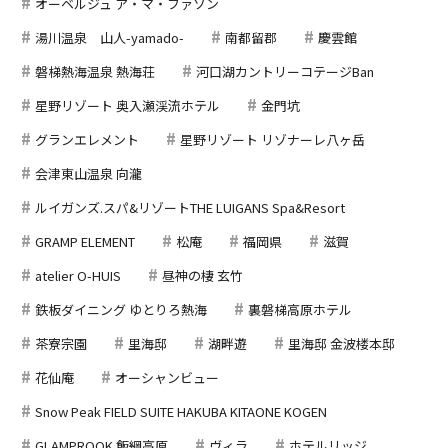
オーベルジュ ア・マ・ファソン
湯川温泉 山人-yamado-
南都留郡
慶雲館
磐梯熱海温泉 熱海荘
河口湖カントリーコテージBan
星野リゾート 奥入瀬渓流ホテル
金門坑
グランエレメント
星野リゾート リゾナーレ八ヶ岳
会津東山温泉 向瀧
ルイガンズ.スパ&リゾートTHE LUIGANS Spa&Resort
GRAMP ELEMENT
松庵
福岡県
滋賀
atelier O-HUIS
昼神の棲 玄竹
鉄板ダイニング ゆとりろ熱海
裏磐梯高原ホテル
茶寮宗園
里海邸
湖畔遊
里海邸 金波楼本邸
花仙庵
オーシャンビュー
Snow Peak FIELD SUITE HAKUBA KITAONE KOGEN
GLAMPROOK 飯綱高原
ヴィラ
ホテルリッジ