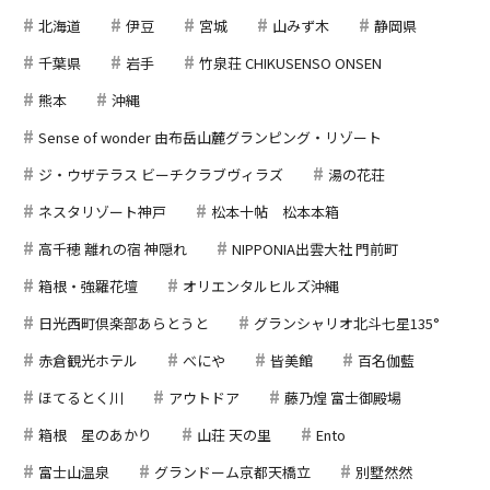
北海道
伊豆
宮城
山みず木
静岡県
千葉県
岩手
竹泉荘 CHIKUSENSO ONSEN
熊本
沖縄
Sense of wonder 由布岳山麓グランピング・リゾート
ジ・ウザテラス ビーチクラブヴィラズ
湯の花荘
ネスタリゾート神戸
松本十帖 松本本箱
高千穂 離れの宿 神隠れ
NIPPONIA出雲大社 門前町
箱根・強羅花壇
オリエンタルヒルズ沖縄
日光西町倶楽部あらとうと
グランシャリオ北斗七星135°
赤倉観光ホテル
べにや
皆美館
百名伽藍
ほてるとく川
アウトドア
藤乃煌 富士御殿場
箱根 星のあかり
山荘 天の里
Ento
富士山温泉
グランドーム京都天橋立
別墅然然