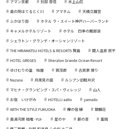
アマン京都
別邸 音信
水上山荘
奥の院ほてるとく川
アマネム
天橋立離宮
ふかほり邸
ホテル ラ・スイート神戸ハーバーランド
キャメルホテルリゾート
ホテル 四季の館那須
シェラトン・グランデ・オーシャンリゾート
THE HIRAMATSU HOTELS & RESORTS 賢島
間人温泉 炭平
HOTEL GREGES
Sheraton Grande Ocean Resort
ゆけむりの里 柏屋
賀茂郡
古民家 煉り
Nazuna
月夜見の座
ルシアン旧軽井沢
マヒナ・グランピング・スパ・ヴィレッジ
山人
お宿 いけがみ
HOTELLI aalto
yamado
WITH THE STYLE FUKUOKA
欅の宿 縁
銀鱗荘
奥湯河原 結唯 -YUI-
星のや
薪の音
富岡
藤三旅館・別邸 鉛温泉 心の刻 十三月