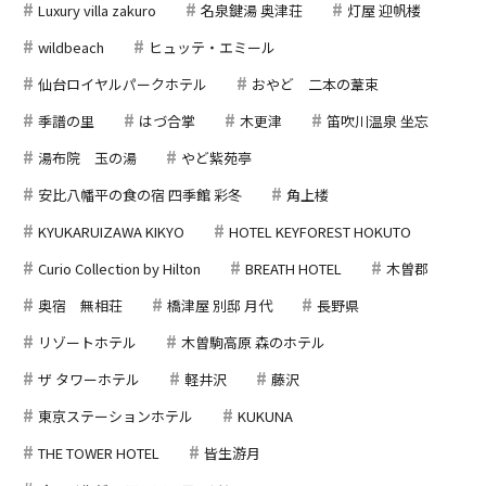
Luxury villa zakuro
名泉鍵湯 奥津荘
灯屋 迎帆楼
wildbeach
ヒュッテ・エミール
仙台ロイヤルパークホテル
おやど 二本の葦束
季譜の里
はづ合掌
木更津
笛吹川温泉 坐忘
湯布院 玉の湯
やど紫苑亭
安比八幡平の食の宿 四季館 彩冬
角上楼
KYUKARUIZAWA KIKYO
HOTEL KEYFOREST HOKUTO
Curio Collection by Hilton
BREATH HOTEL
木曽郡
奥宿 無相荘
橋津屋 別邸 月代
長野県
リゾートホテル
木曽駒高原 森のホテル
ザ タワーホテル
軽井沢
藤沢
東京ステーションホテル
KUKUNA
THE TOWER HOTEL
皆生游月