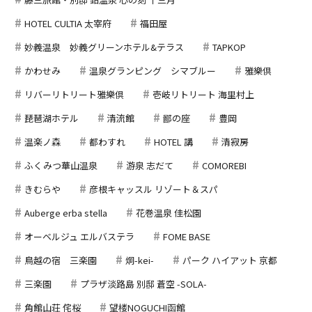
HOTEL CULTIA 太宰府
福田屋
妙義温泉 妙義グリーンホテル&テラス
TAPKOP
かわせみ
温泉グランピング シマブルー
雅樂倶
リバーリトリート雅樂倶
壱岐リトリート 海里村上
琵琶湖ホテル
清流館
鄙の座
豊岡
温楽ノ森
都わすれ
HOTEL 講
清寂房
ふくみつ華山温泉
游泉 志だて
COMOREBI
きむらや
彦根キャッスル リゾート＆スパ
Auberge erba stella
花巻温泉 佳松園
オーベルジュ エルバステラ
FOME BASE
鳥越の宿 三楽園
炯-kei-
パーク ハイアット 京都
三楽園
プラザ淡路島 別邸 蒼空 -SOLA-
角館山荘 侘桜
望楼NOGUCHI函館