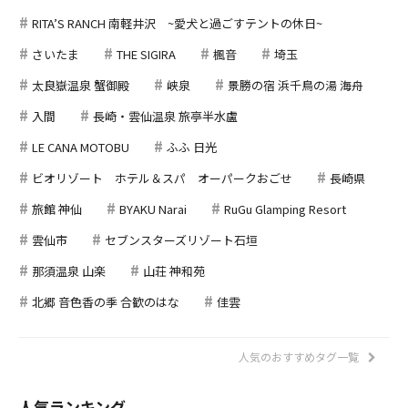
RITA’S RANCH 南軽井沢 ~愛犬と過ごすテントの休日~
さいたま
THE SIGIRA
楓音
埼玉
太良嶽温泉 蟹御殿
峡泉
景勝の宿 浜千鳥の湯 海舟
入間
長崎・雲仙温泉 旅亭半水盧
LE CANA MOTOBU
ふふ 日光
ビオリゾート ホテル＆スパ オーパークおごせ
長崎県
旅館 神仙
BYAKU Narai
RuGu Glamping Resort
雲仙市
セブンスターズリゾート石垣
那須温泉 山楽
山荘 神和苑
北郷 音色香の季 合歓のはな
佳雲
人気のおすすめタグ一覧
人気ランキング