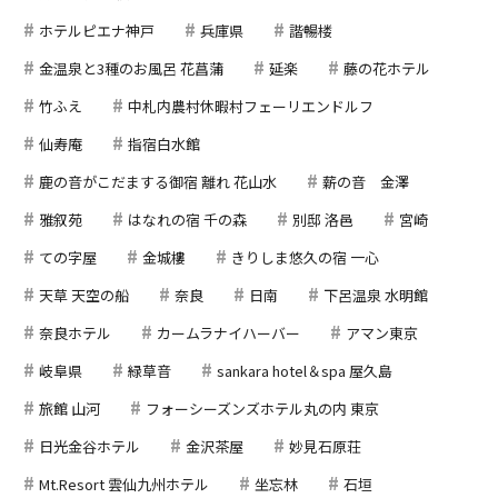
ホテルピエナ神戸
兵庫県
諧暢楼
金温泉と3種のお風呂 花菖蒲
延楽
藤の花ホテル
竹ふえ
中札内農村休暇村フェーリエンドルフ
仙寿庵
指宿白水館
鹿の音がこだまする御宿 離れ 花山水
薪の音 金澤
雅叙苑
はなれの宿 千の森
別邸 洛邑
宮崎
ての字屋
金城樓
きりしま悠久の宿 一心
天草 天空の船
奈良
日南
下呂温泉 水明館
奈良ホテル
カームラナイハーバー
アマン東京
岐阜県
緑草音
sankara hotel＆spa 屋久島
旅館 山河
フォーシーズンズホテル丸の内 東京
日光金谷ホテル
金沢茶屋
妙見石原荘
Mt.Resort 雲仙九州ホテル
坐忘林
石垣