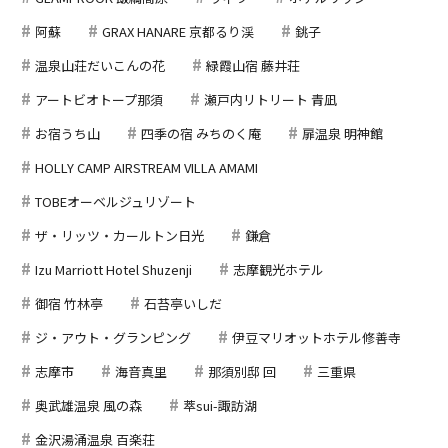
阿蘇
GRAX HANARE 京都るり渓
銚子
温泉山荘だいこんの花
緑霞山宿 藤井荘
アートビオトープ那須
瀬戸内リトリート 青凪
お宿うち山
四季の宿 みちのく庵
扉温泉 明神館
HOLLY CAMP AIRSTREAM VILLA AMAMI
TOBEオーベルジュリゾート
ザ・リッツ・カールトン日光
鎌倉
Izu Marriott Hotel Shuzenji
志摩観光ホテル
御宿 竹林亭
石苔亭いしだ
ジ・アウト・グランピング
伊豆マリオットホテル修善寺
志摩市
海音真里
那須別邸 回
三重県
奥武雄温泉 風の森
萃sui-諏訪湖
金沢湯涌温泉 百楽荘