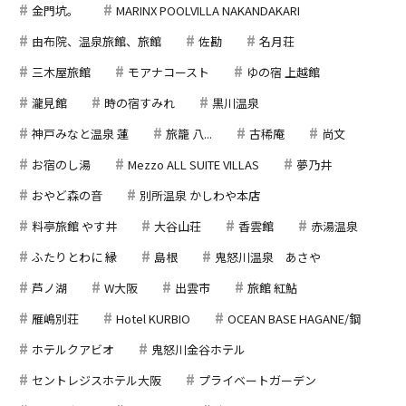
金門坑。
MARINX POOLVILLA NAKANDAKARI
由布院、温泉旅館、旅館
佐勘
名月荘
三木屋旅館
モアナコースト
ゆの宿 上越館
瀧見館
時の宿すみれ
黒川温泉
神戸みなと温泉 蓮
旅籠 八...
古稀庵
尚文
お宿のし湯
Mezzo ALL SUITE VILLAS
夢乃井
おやど森の音
別所温泉 かしわや本店
料亭旅館 やす井
大谷山荘
香雲館
赤湯温泉
ふたりとわに 縁
島根
鬼怒川温泉 あさや
芦ノ湖
W大阪
出雲市
旅館 紅鮎
雁嶋別荘
Hotel KURBIO
OCEAN BASE HAGANE/鋼
ホテルクアビオ
鬼怒川金谷ホテル
セントレジスホテル大阪
プライベートガーデン