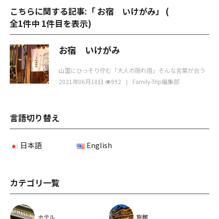
こちらに関する記事:「 お宿 いけがみ」 (
全1件中 1件目を表示
)
お宿 いけがみ
山里にひっそり佇む「大人の隠れ宿」そんな言葉が合う
３姉妹女将のオーベルジュ 。 山里にひっとりと佇み
2021年06月18日
992
Family-Trip編集部
言語切り替え
日本語
English
カテゴリ一覧
ホテル
旅館