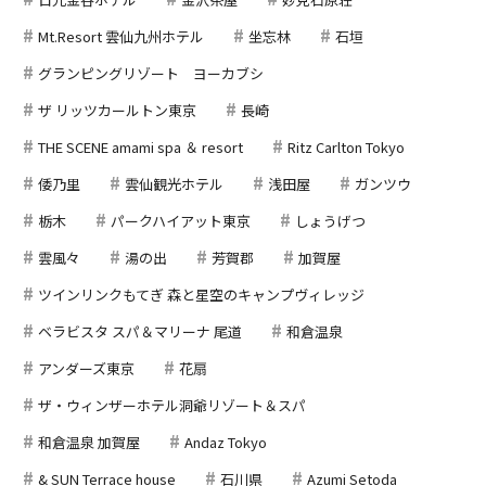
Mt.Resort 雲仙九州ホテル
坐忘林
石垣
グランピングリゾート ヨーカブシ
ザ リッツカールトン東京
長崎
THE SCENE amami spa ＆ resort
Ritz Carlton Tokyo
倭乃里
雲仙観光ホテル
浅田屋
ガンツウ
栃木
パークハイアット東京
しょうげつ
雲風々
湯の出
芳賀郡
加賀屋
ツインリンクもてぎ 森と星空のキャンプヴィレッジ
ベラビスタ スパ＆マリーナ 尾道
和倉温泉
アンダーズ東京
花扇
ザ・ウィンザーホテル洞爺リゾート＆スパ
和倉温泉 加賀屋
Andaz Tokyo
& SUN Terrace house
石川県
Azumi Setoda