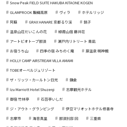
Snow Peak FIELD SUITE HAKUBA KITAONE KOGEN
GLAMPROOK 飯綱高原
ヴィラ
ホテルリッジ
阿蘇
GRAX HANARE 京都るり渓
銚子
温泉山荘だいこんの花
緑霞山宿 藤井荘
アートビオトープ那須
瀬戸内リトリート 青凪
お宿うち山
四季の宿 みちのく庵
扉温泉 明神館
HOLLY CAMP AIRSTREAM VILLA AMAMI
TOBEオーベルジュリゾート
ザ・リッツ・カールトン日光
鎌倉
Izu Marriott Hotel Shuzenji
志摩観光ホテル
御宿 竹林亭
石苔亭いしだ
ジ・アウト・グランピング
伊豆マリオットホテル修善寺
志摩市
海音真里
那須別邸 回
三重県