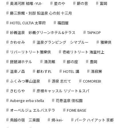
奥湯河原 結唯 -YUI-
星のや
薪の音
富岡
藤三旅館・別邸 鉛温泉 心の刻 十三月
HOTEL CULTIA 太宰府
福田屋
妙義温泉 妙義グリーンホテル&テラス
TAPKOP
かわせみ
温泉グランピング シマブルー
雅樂倶
リバーリトリート雅樂倶
壱岐リトリート 海里村上
琵琶湖ホテル
清流館
鄙の座
豊岡
温楽ノ森
都わすれ
HOTEL 講
清寂房
ふくみつ華山温泉
游泉 志だて
COMOREBI
きむらや
彦根キャッスル リゾート＆スパ
Auberge erba stella
花巻温泉 佳松園
オーベルジュ エルバステラ
FOME BASE
鳥越の宿 三楽園
炯-kei-
パーク ハイアット 京都