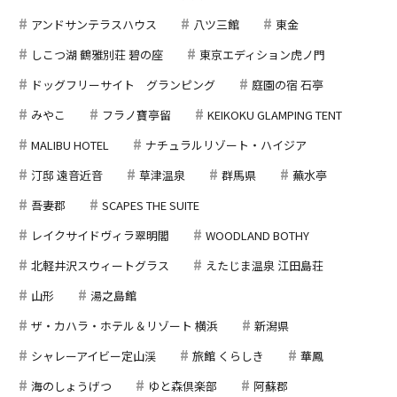
アンドサンテラスハウス
八ツ三館
東金
しこつ湖 鶴雅別荘 碧の座
東京エディション虎ノ門
ドッグフリーサイト グランピング
庭園の宿 石亭
みやこ
フラノ寶亭留
KEIKOKU GLAMPING TENT
MALIBU HOTEL
ナチュラルリゾート・ハイジア
汀邸 遠音近音
草津温泉
群馬県
蕪水亭
吾妻郡
SCAPES THE SUITE
レイクサイドヴィラ翠明閣
WOODLAND BOTHY
北軽井沢スウィートグラス
えたじま温泉 江田島荘
山形
湯之島館
ザ・カハラ・ホテル＆リゾート 横浜
新潟県
シャレーアイビー定山渓
旅館 くらしき
華鳳
海のしょうげつ
ゆと森倶楽部
阿蘇郡