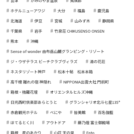
宮津
かみのやま温泉
夷隅郡
ホテルニューアワジ
大分
福島
鹿児島
北海道
伊豆
宮城
山みず木
静岡県
千葉県
岩手
竹泉荘 CHIKUSENSO ONSEN
熊本
沖縄
Sense of wonder 由布岳山麓グランピング・リゾート
ジ・ウザテラス ビーチクラブヴィラズ
湯の花荘
ネスタリゾート神戸
松本十帖 松本本箱
高千穂 離れの宿 神隠れ
NIPPONIA出雲大社 門前町
箱根・強羅花壇
オリエンタルヒルズ沖縄
日光西町倶楽部あらとうと
グランシャリオ北斗七星135°
赤倉観光ホテル
べにや
皆美館
百名伽藍
ほてるとく川
アウトドア
藤乃煌 富士御殿場
箱根 星のあかり
山荘 天の里
Ento