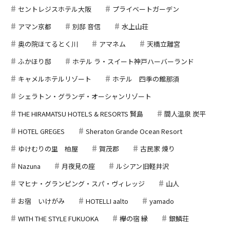
セントレジスホテル大阪
プライベートガーデン
アマン京都
別邸 音信
水上山荘
奥の院ほてるとく川
アマネム
天橋立離宮
ふかほり邸
ホテル ラ・スイート神戸ハーバーランド
キャメルホテルリゾート
ホテル 四季の館那須
シェラトン・グランデ・オーシャンリゾート
THE HIRAMATSU HOTELS & RESORTS 賢島
間人温泉 炭平
HOTEL GREGES
Sheraton Grande Ocean Resort
ゆけむりの里 柏屋
賀茂郡
古民家 煉り
Nazuna
月夜見の座
ルシアン旧軽井沢
マヒナ・グランピング・スパ・ヴィレッジ
山人
お宿 いけがみ
HOTELLI aalto
yamado
WITH THE STYLE FUKUOKA
欅の宿 縁
銀鱗荘