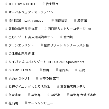
THE TOWER HOTEL
皆生游月
オーベルジュ ア・マ・ファソン
湯川温泉 山人-yamado-
南都留郡
慶雲館
磐梯熱海温泉 熱海荘
河口湖カントリーコテージBan
星野リゾート 奥入瀬渓流ホテル
金門坑
グランエレメント
星野リゾート リゾナーレ八ヶ岳
会津東山温泉 向瀧
ルイガンズ.スパ&リゾートTHE LUIGANS Spa&Resort
GRAMP ELEMENT
松庵
福岡県
滋賀
atelier O-HUIS
昼神の棲 玄竹
鉄板ダイニング ゆとりろ熱海
裏磐梯高原ホテル
茶寮宗園
里海邸
湖畔遊
里海邸 金波楼本邸
花仙庵
オーシャンビュー