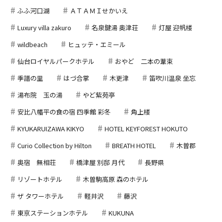
ふふ河口湖
ＡＴＡＭＩせかいえ
Luxury villa zakuro
名泉鍵湯 奥津荘
灯屋 迎帆楼
wildbeach
ヒュッテ・エミール
仙台ロイヤルパークホテル
おやど 二本の葦束
季譜の里
はづ合掌
木更津
笛吹川温泉 坐忘
湯布院 玉の湯
やど紫苑亭
安比八幡平の食の宿 四季館 彩冬
角上楼
KYUKARUIZAWA KIKYO
HOTEL KEYFOREST HOKUTO
Curio Collection by Hilton
BREATH HOTEL
木曽郡
奥宿 無相荘
橋津屋 別邸 月代
長野県
リゾートホテル
木曽駒高原 森のホテル
ザ タワーホテル
軽井沢
藤沢
東京ステーションホテル
KUKUNA