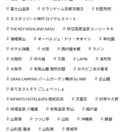
富士山温泉
グランドーム京都天橋立
別墅然然
ネスタリゾート神戸 ロイヤルスイート
THE KEY HIGHLAND NASU
伊豆高原温泉 ルーシーキキ
海椿葉山
オーベルジュ・ドゥ・オオイシ
翠松園
ホテル瑞鳳
大阪
西村屋本館
ラパン
大阪府
中の島
ろ霞
LAPIN
湯布院
大阪市
有馬山叢 御所別墅
おやど二本の葦束
GRAN CAMPING パームガーデン舞洲 by WBF
古山閣
ありまさんそう ごしょべっしょ
INFINITO HOTEL&SPA 南紀白浜
天童荘
別亭やえ野
母畑温泉 八幡屋
有馬温泉 欽山
越の里
山茱萸
つつじ亭
山梨
沖縄県
藤屋
山形座 瀧波
山梨県
南城市