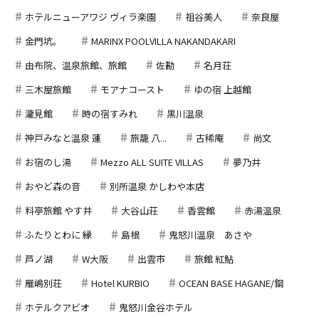
ホテルニューアワジ ヴィラ楽園
祖谷美人
奈良屋
金門坑。
MARINX POOLVILLA NAKANDAKARI
由布院、温泉旅館、旅館
佐勘
名月荘
三木屋旅館
モアナコースト
ゆの宿 上越館
瀧見館
時の宿すみれ
黒川温泉
神戸みなと温泉 蓮
旅籠 八...
古稀庵
尚文
お宿のし湯
Mezzo ALL SUITE VILLAS
夢乃井
おやど森の音
別所温泉 かしわや本店
料亭旅館 やす井
大谷山荘
香雲館
赤湯温泉
ふたりとわに 縁
島根
鬼怒川温泉 あさや
芦ノ湖
W大阪
出雲市
旅館 紅鮎
雁嶋別荘
Hotel KURBIO
OCEAN BASE HAGANE/鋼
ホテルクアビオ
鬼怒川金谷ホテル