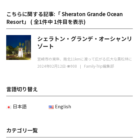
こちらに関する記事:「 Sheraton Grande Ocean
Resort」 (
全1件中 1件目を表示
)
シェラトン・グランデ・オーシャンリ
ゾート
宮崎市の東岸、南北11kmに渡って広がる広大な黒松林に
囲まれたフェニックス・シーガイア・リゾート。
2024年02月12日
908
Family-Trip編集部
言語切り替え
日本語
English
カテゴリ一覧