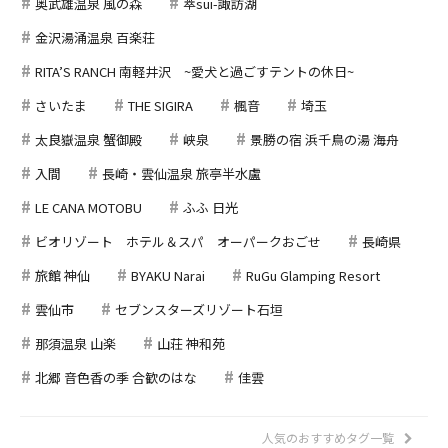
奥武雄温泉 風の森
萃sui-諏訪湖
金沢湯涌温泉 百楽荘
RITA’S RANCH 南軽井沢 ~愛犬と過ごすテントの休日~
さいたま
THE SIGIRA
楓音
埼玉
太良嶽温泉 蟹御殿
峡泉
景勝の宿 浜千鳥の湯 海舟
入間
長崎・雲仙温泉 旅亭半水盧
LE CANA MOTOBU
ふふ 日光
ビオリゾート ホテル＆スパ オーパークおごせ
長崎県
旅館 神仙
BYAKU Narai
RuGu Glamping Resort
雲仙市
セブンスターズリゾート石垣
那須温泉 山楽
山荘 神和苑
北郷 音色香の季 合歓のはな
佳雲
人気のおすすめタグ一覧