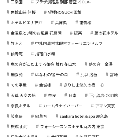
三楽園
プラザ淡路島 別邸 蒼空 -SOLA-
角館山荘 侘桜
望楼NOGUCHI函館
ホテルピエナ神戸
兵庫県
諧暢楼
金温泉と3種のお風呂 花菖蒲
延楽
藤の花ホテル
竹ふえ
中札内農村休暇村フェーリエンドルフ
仙寿庵
指宿白水館
鹿の音がこだまする御宿 離れ 花山水
薪の音 金澤
雅叙苑
はなれの宿 千の森
別邸 洛邑
宮崎
ての字屋
金城樓
きりしま悠久の宿 一心
天草 天空の船
奈良
日南
下呂温泉 水明館
奈良ホテル
カームラナイハーバー
アマン東京
岐阜県
緑草音
sankara hotel＆spa 屋久島
旅館 山河
フォーシーズンズホテル丸の内 東京
日光金谷ホテル
金沢茶屋
妙見石原荘