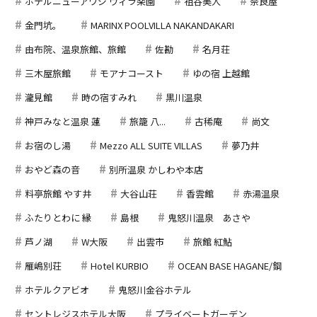
ホテルニューアワジ ヴィラ楽園
祖谷美人
奈良屋
金門坑。
MARINX POOLVILLA NAKANDAKARI
由布院、温泉旅館、旅館
佐勘
名月荘
三木屋旅館
モアナコースト
ゆの宿 上越館
瀧見館
時の宿すみれ
黒川温泉
神戸みなと温泉 蓮
旅籠 八...
古稀庵
尚文
お宿のし湯
Mezzo ALL SUITE VILLAS
夢乃井
おやど森の音
別所温泉 かしわや本店
料亭旅館 やす井
大谷山荘
香雲館
赤湯温泉
ふたりとわに 縁
島根
鬼怒川温泉 あさや
芦ノ湖
W大阪
出雲市
旅館 紅鮎
雁嶋別荘
Hotel KURBIO
OCEAN BASE HAGANE/鋼
ホテルクアビオ
鬼怒川金谷ホテル
セントレジスホテル大阪
プライベートガーデン