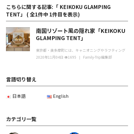
こちらに関する記事:「 KEIKOKU GLAMPING
TENT」 (
全1件中 1件目を表示
)
南国リゾート風の隠れ家「KEIKOKU
GLAMPING TENT」
東京都・奥多摩町には、キャニオニングやラフティング
をツアーで体験できる「グランデックス奥多摩ベース」
2020年11月04日
1695
Family-Trip編集部
言語切り替え
日本語
English
カテゴリ一覧