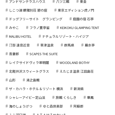
アンドサンテラスハウス
八ツ三館
東金
しこつ湖 鶴雅別荘 碧の座
東京エディション虎ノ門
ドッグフリーサイト グランピング
庭園の宿 石亭
みやこ
フラノ寶亭留
KEIKOKU GLAMPING TENT
MALIBU HOTEL
ナチュラルリゾート・ハイジア
汀邸 遠音近音
草津温泉
群馬県
蕪水亭
吾妻郡
SCAPES THE SUITE
レイクサイドヴィラ翠明閣
WOODLAND BOTHY
北軽井沢スウィートグラス
えたじま温泉 江田島荘
山形
湯之島館
ザ・カハラ・ホテル＆リゾート 横浜
新潟県
シャレーアイビー定山渓
旅館 くらしき
華鳳
海のしょうげつ
ゆと森倶楽部
阿蘇郡
ふふ河口湖
ＡＴＡＭＩせかいえ