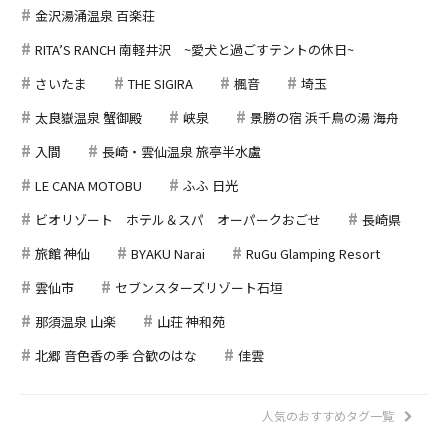
金沢湯涌温泉 百楽荘
RITA’S RANCH 南軽井沢 ~愛犬と過ごすテントの休日~
さいたま
THE SIGIRA
楓音
埼玉
太良嶽温泉 蟹御殿
峡泉
景勝の宿 浜千鳥の湯 海舟
入間
長崎・雲仙温泉 旅亭半水盧
LE CANA MOTOBU
ふふ 日光
ビオリゾート ホテル＆スパ オーパークおごせ
長崎県
旅館 神仙
BYAKU Narai
RuGu Glamping Resort
雲仙市
セブンスターズリゾート石垣
那須温泉 山楽
山荘 神和苑
北郷 音色香の季 合歓のはな
佳雲
人気のおすすめタグ一覧