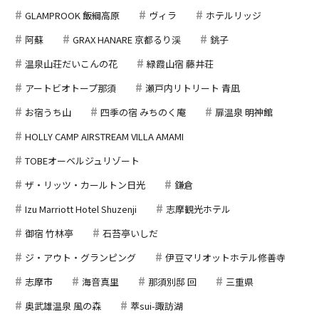
GLAMPROOK 飯綱高原
ヴィラ
ホテルリッジ
阿蘇
GRAX HANARE 京都るり渓
銚子
温泉山荘だいこんの花
緑霞山宿 藤井荘
アートビオトープ那須
瀬戸内リトリート 青凪
お宿うち山
四季の宿 みちのく庵
扉温泉 明神館
HOLLY CAMP AIRSTREAM VILLA AMAMI
TOBEオーベルジュリゾート
ザ・リッツ・カールトン日光
鎌倉
Izu Marriott Hotel Shuzenji
志摩観光ホテル
御宿 竹林亭
石苔亭いしだ
ジ・アウト・グランピング
伊豆マリオットホテル修善寺
志摩市
海音真里
那須別邸 回
三重県
奥武雄温泉 風の森
萃sui-諏訪湖