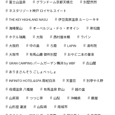
富士山温泉
グランドーム京都天橋立
別墅然然
ネスタリゾート神戸 ロイヤルスイート
THE KEY HIGHLAND NASU
伊豆高原温泉 ルーシーキキ
海椿葉山
オーベルジュ・ドゥ・オオイシ
翠松園
ホテル瑞鳳
大阪
西村屋本館
ラパン
大阪府
中の島
ろ霞
LAPIN
湯布院
大阪市
有馬山叢 御所別墅
おやど二本の葦束
GRAN CAMPING パームガーデン舞洲 by WBF
古山閣
ありまさんそう ごしょべっしょ
INFINITO HOTEL&SPA 南紀白浜
天童荘
別亭やえ野
母畑温泉 八幡屋
有馬温泉 欽山
越の里
山茱萸
つつじ亭
山梨
沖縄県
藤屋
山形座 瀧波
山梨県
南城市