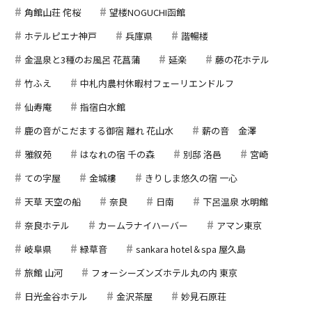
角館山荘 侘桜
望楼NOGUCHI函館
ホテルピエナ神戸
兵庫県
諧暢楼
金温泉と3種のお風呂 花菖蒲
延楽
藤の花ホテル
竹ふえ
中札内農村休暇村フェーリエンドルフ
仙寿庵
指宿白水館
鹿の音がこだまする御宿 離れ 花山水
薪の音 金澤
雅叙苑
はなれの宿 千の森
別邸 洛邑
宮崎
ての字屋
金城樓
きりしま悠久の宿 一心
天草 天空の船
奈良
日南
下呂温泉 水明館
奈良ホテル
カームラナイハーバー
アマン東京
岐阜県
緑草音
sankara hotel＆spa 屋久島
旅館 山河
フォーシーズンズホテル丸の内 東京
日光金谷ホテル
金沢茶屋
妙見石原荘