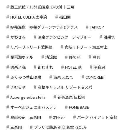
藤三旅館・別邸 鉛温泉 心の刻 十三月
HOTEL CULTIA 太宰府
福田屋
妙義温泉 妙義グリーンホテル&テラス
TAPKOP
かわせみ
温泉グランピング シマブルー
雅樂倶
リバーリトリート雅樂倶
壱岐リトリート 海里村上
琵琶湖ホテル
清流館
鄙の座
豊岡
温楽ノ森
都わすれ
HOTEL 講
清寂房
ふくみつ華山温泉
游泉 志だて
COMOREBI
きむらや
彦根キャッスル リゾート＆スパ
Auberge erba stella
花巻温泉 佳松園
オーベルジュ エルバステラ
FOME BASE
鳥越の宿 三楽園
炯-kei-
パーク ハイアット 京都
三楽園
プラザ淡路島 別邸 蒼空 -SOLA-