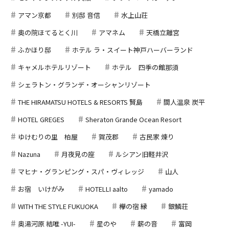
アマン京都
別邸 音信
水上山荘
奥の院ほてるとく川
アマネム
天橋立離宮
ふかほり邸
ホテル ラ・スイート神戸ハーバーランド
キャメルホテルリゾート
ホテル 四季の館那須
シェラトン・グランデ・オーシャンリゾート
THE HIRAMATSU HOTELS & RESORTS 賢島
間人温泉 炭平
HOTEL GREGES
Sheraton Grande Ocean Resort
ゆけむりの里 柏屋
賀茂郡
古民家 煉り
Nazuna
月夜見の座
ルシアン旧軽井沢
マヒナ・グランピング・スパ・ヴィレッジ
山人
お宿 いけがみ
HOTELLI aalto
yamado
WITH THE STYLE FUKUOKA
欅の宿 縁
銀鱗荘
奥湯河原 結唯 -YUI-
星のや
薪の音
富岡