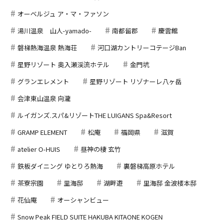
オーベルジュ ア・マ・ファソン
湯川温泉 山人-yamado-
南都留郡
慶雲館
磐梯熱海温泉 熱海荘
河口湖カントリーコテージBan
星野リゾート 奥入瀬渓流ホテル
金門坑
グランエレメント
星野リゾート リゾナーレ八ヶ岳
会津東山温泉 向瀧
ルイガンズ.スパ&リゾートTHE LUIGANS Spa&Resort
GRAMP ELEMENT
松庵
福岡県
滋賀
atelier O-HUIS
昼神の棲 玄竹
鉄板ダイニング ゆとりろ熱海
裏磐梯高原ホテル
茶寮宗園
里海邸
湖畔遊
里海邸 金波楼本邸
花仙庵
オーシャンビュー
Snow Peak FIELD SUITE HAKUBA KITAONE KOGEN