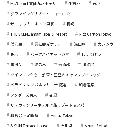
Mt.Resort 雲仙九州ホテル
坐忘林
石垣
グランピングリゾート ヨーカブシ
ザ リッツカールトン東京
長崎
THE SCENE amami spa ＆ resort
Ritz Carlton Tokyo
倭乃里
雲仙観光ホテル
浅田屋
ガンツウ
栃木
パークハイアット東京
しょうげつ
雲風々
湯の出
芳賀郡
加賀屋
ツインリンクもてぎ 森と星空のキャンプヴィレッジ
ベラビスタ スパ＆マリーナ 尾道
和倉温泉
アンダーズ東京
花扇
ザ・ウィンザーホテル洞爺リゾート＆スパ
和倉温泉 加賀屋
Andaz Tokyo
& SUN Terrace house
石川県
Azumi Setoda