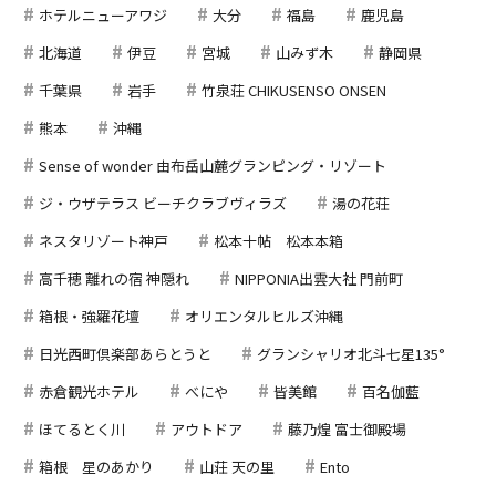
ホテルニューアワジ
大分
福島
鹿児島
北海道
伊豆
宮城
山みず木
静岡県
千葉県
岩手
竹泉荘 CHIKUSENSO ONSEN
熊本
沖縄
Sense of wonder 由布岳山麓グランピング・リゾート
ジ・ウザテラス ビーチクラブヴィラズ
湯の花荘
ネスタリゾート神戸
松本十帖 松本本箱
高千穂 離れの宿 神隠れ
NIPPONIA出雲大社 門前町
箱根・強羅花壇
オリエンタルヒルズ沖縄
日光西町倶楽部あらとうと
グランシャリオ北斗七星135°
赤倉観光ホテル
べにや
皆美館
百名伽藍
ほてるとく川
アウトドア
藤乃煌 富士御殿場
箱根 星のあかり
山荘 天の里
Ento