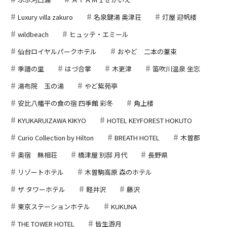
Luxury villa zakuro
名泉鍵湯 奥津荘
灯屋 迎帆楼
wildbeach
ヒュッテ・エミール
仙台ロイヤルパークホテル
おやど 二本の葦束
季譜の里
はづ合掌
木更津
笛吹川温泉 坐忘
湯布院 玉の湯
やど紫苑亭
安比八幡平の食の宿 四季館 彩冬
角上楼
KYUKARUIZAWA KIKYO
HOTEL KEYFOREST HOKUTO
Curio Collection by Hilton
BREATH HOTEL
木曽郡
奥宿 無相荘
橋津屋 別邸 月代
長野県
リゾートホテル
木曽駒高原 森のホテル
ザ タワーホテル
軽井沢
藤沢
東京ステーションホテル
KUKUNA
THE TOWER HOTEL
皆生游月