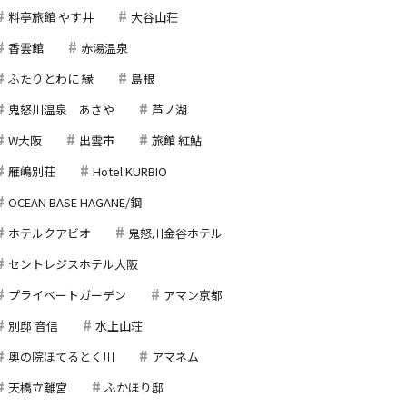
料亭旅館 やす井
大谷山荘
香雲館
赤湯温泉
ふたりとわに 縁
島根
鬼怒川温泉 あさや
芦ノ湖
W大阪
出雲市
旅館 紅鮎
雁嶋別荘
Hotel KURBIO
OCEAN BASE HAGANE/鋼
ホテルクアビオ
鬼怒川金谷ホテル
セントレジスホテル大阪
プライベートガーデン
アマン京都
別邸 音信
水上山荘
奥の院ほてるとく川
アマネム
天橋立離宮
ふかほり邸