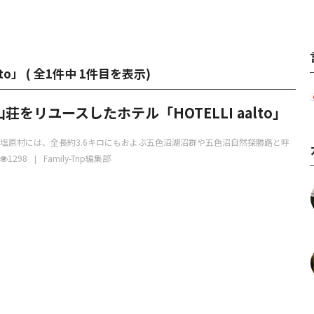
to」 (
全1件中 1件目を表示
)
荘をリユースしたホテル「HOTELLI aalto」
塩原村には、全長約3.6キロにもおよぶ五色沼湖沼群や五色沼自然探勝路と呼
1298
Family-Trip編集部