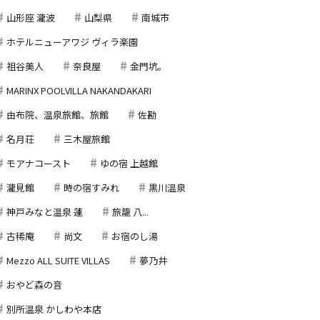
山形座 瀧波
山梨県
南城市
ホテルニューアワジ ヴィラ楽園
祖谷美人
奈良屋
金門坑。
MARINX POOLVILLA NAKANDAKARI
由布院、温泉旅館、旅館
佐勘
名月荘
三木屋旅館
モアナコースト
ゆの宿 上越館
瀧見館
時の宿すみれ
黒川温泉
神戸みなと温泉 蓮
旅籠 八...
古稀庵
尚文
お宿のし湯
Mezzo ALL SUITE VILLAS
夢乃井
おやど森の音
別所温泉 かしわや本店