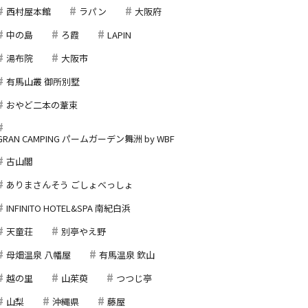
西村屋本館
ラパン
大阪府
中の島
ろ霞
LAPIN
湯布院
大阪市
有馬山叢 御所別墅
おやど二本の葦束
GRAN CAMPING パームガーデン舞洲 by WBF
古山閣
ありまさんそう ごしょべっしょ
INFINITO HOTEL&SPA 南紀白浜
天童荘
別亭やえ野
母畑温泉 八幡屋
有馬温泉 欽山
越の里
山茱萸
つつじ亭
山梨
沖縄県
藤屋