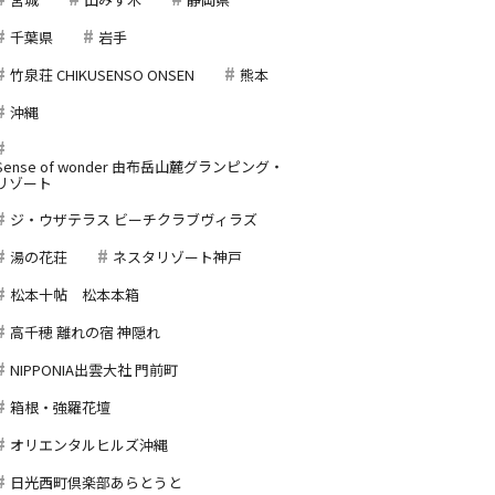
千葉県
岩手
竹泉荘 CHIKUSENSO ONSEN
熊本
沖縄
Sense of wonder 由布岳山麓グランピング・
リゾート
ジ・ウザテラス ビーチクラブヴィラズ
湯の花荘
ネスタリゾート神戸
松本十帖 松本本箱
高千穂 離れの宿 神隠れ
NIPPONIA出雲大社 門前町
箱根・強羅花壇
オリエンタルヒルズ沖縄
日光西町倶楽部あらとうと