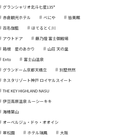
グランシャリオ北斗七星135°
赤倉観光ホテル
べにや
皆美館
百名伽藍
ほてるとく川
アウトドア
藤乃煌 富士御殿場
箱根 星のあかり
山荘 天の里
Ento
富士山温泉
グランドーム京都天橋立
別墅然然
ネスタリゾート神戸 ロイヤルスイート
THE KEY HIGHLAND NASU
伊豆高原温泉 ルーシーキキ
海椿葉山
オーベルジュ・ドゥ・オオイシ
翠松園
ホテル瑞鳳
大阪