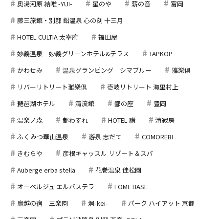
奥湯河原 結唯 -YUI-
星のや
薪の音
富岡
藤三旅館・別邸 鉛温泉 心の刻 十三月
HOTEL CULTIA 太宰府
福田屋
妙義温泉 妙義グリーンホテル&テラス
TAPKOP
かわせみ
温泉グランピング シマブルー
雅樂倶
リバーリトリート雅樂倶
壱岐リトリート 海里村上
琵琶湖ホテル
清流館
鄙の座
豊岡
温楽ノ森
都わすれ
HOTEL 講
清寂房
ふくみつ華山温泉
游泉 志だて
COMOREBI
きむらや
彦根キャッスル リゾート＆スパ
Auberge erba stella
花巻温泉 佳松園
オーベルジュ エルバステラ
FOME BASE
鳥越の宿 三楽園
炯-kei-
パーク ハイアット 京都