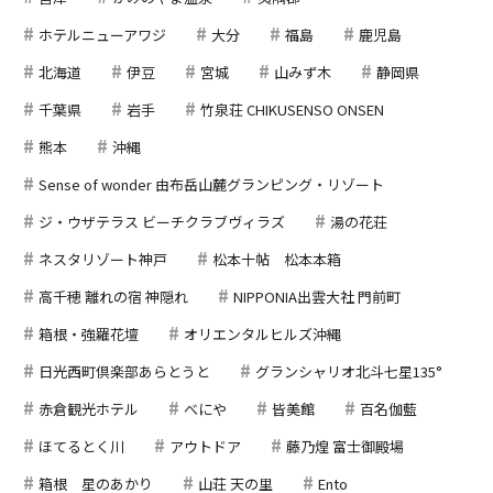
ホテルニューアワジ
大分
福島
鹿児島
北海道
伊豆
宮城
山みず木
静岡県
千葉県
岩手
竹泉荘 CHIKUSENSO ONSEN
熊本
沖縄
Sense of wonder 由布岳山麓グランピング・リゾート
ジ・ウザテラス ビーチクラブヴィラズ
湯の花荘
ネスタリゾート神戸
松本十帖 松本本箱
高千穂 離れの宿 神隠れ
NIPPONIA出雲大社 門前町
箱根・強羅花壇
オリエンタルヒルズ沖縄
日光西町倶楽部あらとうと
グランシャリオ北斗七星135°
赤倉観光ホテル
べにや
皆美館
百名伽藍
ほてるとく川
アウトドア
藤乃煌 富士御殿場
箱根 星のあかり
山荘 天の里
Ento