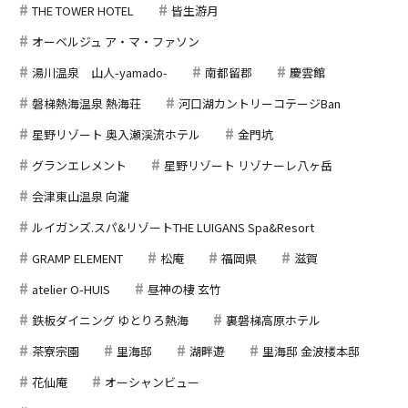
THE TOWER HOTEL
皆生游月
オーベルジュ ア・マ・ファソン
湯川温泉 山人-yamado-
南都留郡
慶雲館
磐梯熱海温泉 熱海荘
河口湖カントリーコテージBan
星野リゾート 奥入瀬渓流ホテル
金門坑
グランエレメント
星野リゾート リゾナーレ八ヶ岳
会津東山温泉 向瀧
ルイガンズ.スパ&リゾートTHE LUIGANS Spa&Resort
GRAMP ELEMENT
松庵
福岡県
滋賀
atelier O-HUIS
昼神の棲 玄竹
鉄板ダイニング ゆとりろ熱海
裏磐梯高原ホテル
茶寮宗園
里海邸
湖畔遊
里海邸 金波楼本邸
花仙庵
オーシャンビュー