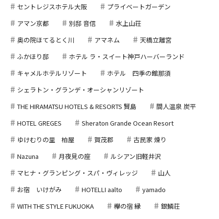
セントレジスホテル大阪
プライベートガーデン
アマン京都
別邸 音信
水上山荘
奥の院ほてるとく川
アマネム
天橋立離宮
ふかほり邸
ホテル ラ・スイート神戸ハーバーランド
キャメルホテルリゾート
ホテル 四季の館那須
シェラトン・グランデ・オーシャンリゾート
THE HIRAMATSU HOTELS & RESORTS 賢島
間人温泉 炭平
HOTEL GREGES
Sheraton Grande Ocean Resort
ゆけむりの里 柏屋
賀茂郡
古民家 煉り
Nazuna
月夜見の座
ルシアン旧軽井沢
マヒナ・グランピング・スパ・ヴィレッジ
山人
お宿 いけがみ
HOTELLI aalto
yamado
WITH THE STYLE FUKUOKA
欅の宿 縁
銀鱗荘