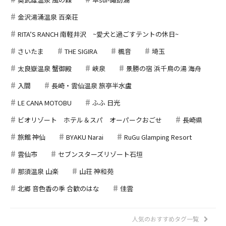
金沢湯涌温泉 百楽荘
RITA’S RANCH 南軽井沢 ~愛犬と過ごすテントの休日~
さいたま
THE SIGIRA
楓音
埼玉
太良嶽温泉 蟹御殿
峡泉
景勝の宿 浜千鳥の湯 海舟
入間
長崎・雲仙温泉 旅亭半水盧
LE CANA MOTOBU
ふふ 日光
ビオリゾート ホテル＆スパ オーパークおごせ
長崎県
旅館 神仙
BYAKU Narai
RuGu Glamping Resort
雲仙市
セブンスターズリゾート石垣
那須温泉 山楽
山荘 神和苑
北郷 音色香の季 合歓のはな
佳雲
人気のおすすめタグ一覧