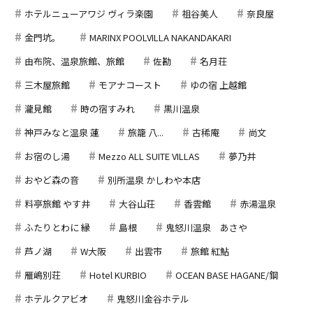
ホテルニューアワジ ヴィラ楽園
祖谷美人
奈良屋
金門坑。
MARINX POOLVILLA NAKANDAKARI
由布院、温泉旅館、旅館
佐勘
名月荘
三木屋旅館
モアナコースト
ゆの宿 上越館
瀧見館
時の宿すみれ
黒川温泉
神戸みなと温泉 蓮
旅籠 八...
古稀庵
尚文
お宿のし湯
Mezzo ALL SUITE VILLAS
夢乃井
おやど森の音
別所温泉 かしわや本店
料亭旅館 やす井
大谷山荘
香雲館
赤湯温泉
ふたりとわに 縁
島根
鬼怒川温泉 あさや
芦ノ湖
W大阪
出雲市
旅館 紅鮎
雁嶋別荘
Hotel KURBIO
OCEAN BASE HAGANE/鋼
ホテルクアビオ
鬼怒川金谷ホテル