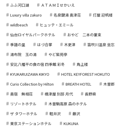
ふふ河口湖
ＡＴＡＭＩせかいえ
Luxury villa zakuro
名泉鍵湯 奥津荘
灯屋 迎帆楼
wildbeach
ヒュッテ・エミール
仙台ロイヤルパークホテル
おやど 二本の葦束
季譜の里
はづ合掌
木更津
笛吹川温泉 坐忘
湯布院 玉の湯
やど紫苑亭
安比八幡平の食の宿 四季館 彩冬
角上楼
KYUKARUIZAWA KIKYO
HOTEL KEYFOREST HOKUTO
Curio Collection by Hilton
BREATH HOTEL
木曽郡
奥宿 無相荘
橋津屋 別邸 月代
長野県
リゾートホテル
木曽駒高原 森のホテル
ザ タワーホテル
軽井沢
藤沢
東京ステーションホテル
KUKUNA