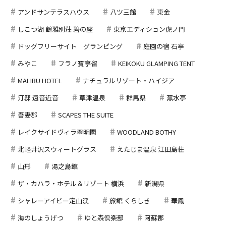
アンドサンテラスハウス
八ツ三館
東金
しこつ湖 鶴雅別荘 碧の座
東京エディション虎ノ門
ドッグフリーサイト グランピング
庭園の宿 石亭
みやこ
フラノ寶亭留
KEIKOKU GLAMPING TENT
MALIBU HOTEL
ナチュラルリゾート・ハイジア
汀邸 遠音近音
草津温泉
群馬県
蕪水亭
吾妻郡
SCAPES THE SUITE
レイクサイドヴィラ翠明閣
WOODLAND BOTHY
北軽井沢スウィートグラス
えたじま温泉 江田島荘
山形
湯之島館
ザ・カハラ・ホテル＆リゾート 横浜
新潟県
シャレーアイビー定山渓
旅館 くらしき
華鳳
海のしょうげつ
ゆと森倶楽部
阿蘇郡