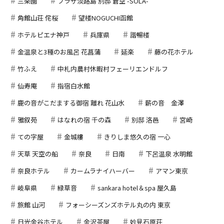
三楽園
プラザ淡路島 別邸 蒼空 -SOLA-
角館山荘 侘桜
望楼NOGUCHI函館
ホテルピエナ神戸
兵庫県
諧暢楼
金温泉と3種のお風呂 花菖蒲
延楽
藤の花ホテル
竹ふえ
中札内農村休暇村フェーリエンドルフ
仙寿庵
指宿白水館
鹿の音がこだまする御宿 離れ 花山水
薪の音 金澤
雅叙苑
はなれの宿 千の森
別邸 洛邑
宮崎
ての字屋
金城樓
きりしま悠久の宿 一心
天草 天空の船
奈良
日南
下呂温泉 水明館
奈良ホテル
カームラナイハーバー
アマン東京
岐阜県
緑草音
sankara hotel＆spa 屋久島
旅館 山河
フォーシーズンズホテル丸の内 東京
日光金谷ホテル
金沢茶屋
妙見石原荘