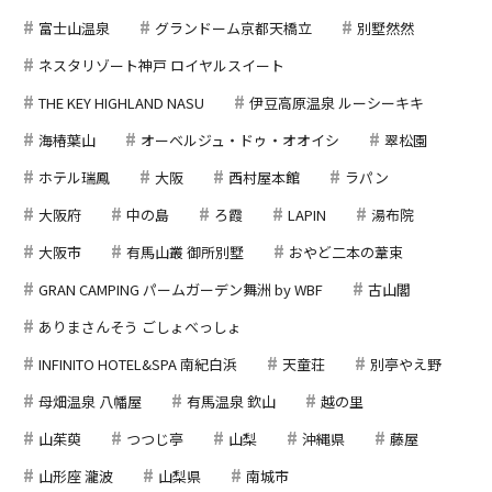
富士山温泉
グランドーム京都天橋立
別墅然然
ネスタリゾート神戸 ロイヤルスイート
THE KEY HIGHLAND NASU
伊豆高原温泉 ルーシーキキ
海椿葉山
オーベルジュ・ドゥ・オオイシ
翠松園
ホテル瑞鳳
大阪
西村屋本館
ラパン
大阪府
中の島
ろ霞
LAPIN
湯布院
大阪市
有馬山叢 御所別墅
おやど二本の葦束
GRAN CAMPING パームガーデン舞洲 by WBF
古山閣
ありまさんそう ごしょべっしょ
INFINITO HOTEL&SPA 南紀白浜
天童荘
別亭やえ野
母畑温泉 八幡屋
有馬温泉 欽山
越の里
山茱萸
つつじ亭
山梨
沖縄県
藤屋
山形座 瀧波
山梨県
南城市