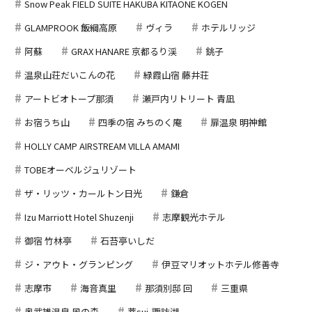
Snow Peak FIELD SUITE HAKUBA KITAONE KOGEN
GLAMPROOK 飯綱高原
ヴィラ
ホテルリッジ
阿蘇
GRAX HANARE 京都るり渓
銚子
温泉山荘だいこんの花
緑霞山宿 藤井荘
アートビオトープ那須
瀬戸内リトリート 青凪
お宿うち山
四季の宿 みちのく庵
扉温泉 明神館
HOLLY CAMP AIRSTREAM VILLA AMAMI
TOBEオーベルジュリゾート
ザ・リッツ・カールトン日光
鎌倉
Izu Marriott Hotel Shuzenji
志摩観光ホテル
御宿 竹林亭
石苔亭いしだ
ジ・アウト・グランピング
伊豆マリオットホテル修善寺
志摩市
海音真里
那須別邸 回
三重県
奥武雄温泉 風の森
萃sui-諏訪湖