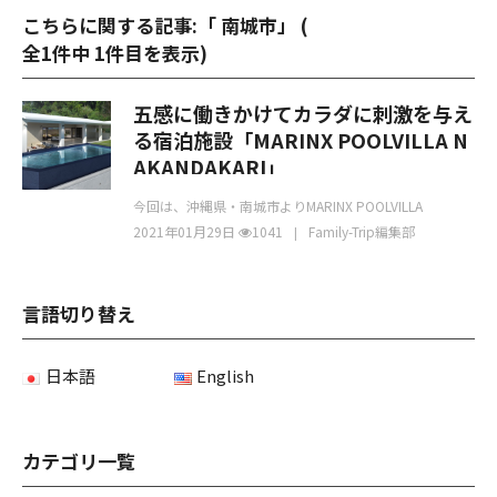
こちらに関する記事:「 南城市」 (
全1件中 1件目を表示
)
五感に働きかけてカラダに刺激を与え
る宿泊施設「MARINX POOLVILLA N
AKANDAKARI」
今回は、沖縄県・南城市よりMARINX POOLVILLA
NAKANDAKARIについて紹介してい
2021年01月29日
1041
Family-Trip編集部
言語切り替え
日本語
English
カテゴリ一覧