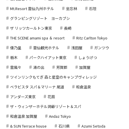
Mt.Resort 雲仙九州ホテル
坐忘林
石垣
グランピングリゾート ヨーカブシ
ザ リッツカールトン東京
長崎
THE SCENE amami spa ＆ resort
Ritz Carlton Tokyo
倭乃里
雲仙観光ホテル
浅田屋
ガンツウ
栃木
パークハイアット東京
しょうげつ
雲風々
湯の出
芳賀郡
加賀屋
ツインリンクもてぎ 森と星空のキャンプヴィレッジ
ベラビスタ スパ＆マリーナ 尾道
和倉温泉
アンダーズ東京
花扇
ザ・ウィンザーホテル洞爺リゾート＆スパ
和倉温泉 加賀屋
Andaz Tokyo
& SUN Terrace house
石川県
Azumi Setoda