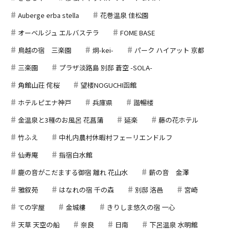
Auberge erba stella
花巻温泉 佳松園
オーベルジュ エルバステラ
FOME BASE
鳥越の宿 三楽園
炯-kei-
パーク ハイアット 京都
三楽園
プラザ淡路島 別邸 蒼空 -SOLA-
角館山荘 侘桜
望楼NOGUCHI函館
ホテルピエナ神戸
兵庫県
諧暢楼
金温泉と3種のお風呂 花菖蒲
延楽
藤の花ホテル
竹ふえ
中札内農村休暇村フェーリエンドルフ
仙寿庵
指宿白水館
鹿の音がこだまする御宿 離れ 花山水
薪の音 金澤
雅叙苑
はなれの宿 千の森
別邸 洛邑
宮崎
ての字屋
金城樓
きりしま悠久の宿 一心
天草 天空の船
奈良
日南
下呂温泉 水明館