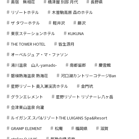
奥宿 無相荘
橋津屋 別邸 月代
長野県
リゾートホテル
木曽駒高原 森のホテル
ザ タワーホテル
軽井沢
藤沢
東京ステーションホテル
KUKUNA
THE TOWER HOTEL
皆生游月
オーベルジュ ア・マ・ファソン
湯川温泉 山人-yamado-
南都留郡
慶雲館
磐梯熱海温泉 熱海荘
河口湖カントリーコテージBan
星野リゾート 奥入瀬渓流ホテル
金門坑
グランエレメント
星野リゾート リゾナーレ八ヶ岳
会津東山温泉 向瀧
ルイガンズ.スパ&リゾートTHE LUIGANS Spa&Resort
GRAMP ELEMENT
松庵
福岡県
滋賀
atelier O-HUIS
昼神の棲 玄竹