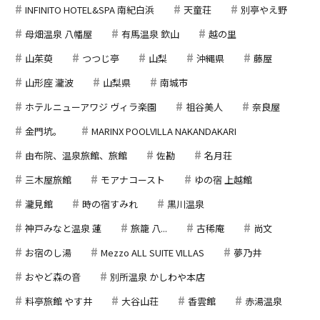
INFINITO HOTEL&SPA 南紀白浜
天童荘
別亭やえ野
母畑温泉 八幡屋
有馬温泉 欽山
越の里
山茱萸
つつじ亭
山梨
沖縄県
藤屋
山形座 瀧波
山梨県
南城市
ホテルニューアワジ ヴィラ楽園
祖谷美人
奈良屋
金門坑。
MARINX POOLVILLA NAKANDAKARI
由布院、温泉旅館、旅館
佐勘
名月荘
三木屋旅館
モアナコースト
ゆの宿 上越館
瀧見館
時の宿すみれ
黒川温泉
神戸みなと温泉 蓮
旅籠 八...
古稀庵
尚文
お宿のし湯
Mezzo ALL SUITE VILLAS
夢乃井
おやど森の音
別所温泉 かしわや本店
料亭旅館 やす井
大谷山荘
香雲館
赤湯温泉