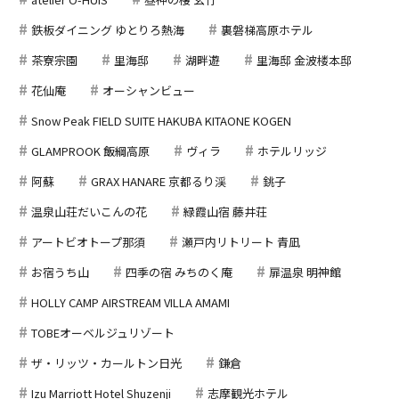
鉄板ダイニング ゆとりろ熱海
裏磐梯高原ホテル
茶寮宗園
里海邸
湖畔遊
里海邸 金波楼本邸
花仙庵
オーシャンビュー
Snow Peak FIELD SUITE HAKUBA KITAONE KOGEN
GLAMPROOK 飯綱高原
ヴィラ
ホテルリッジ
阿蘇
GRAX HANARE 京都るり渓
銚子
温泉山荘だいこんの花
緑霞山宿 藤井荘
アートビオトープ那須
瀬戸内リトリート 青凪
お宿うち山
四季の宿 みちのく庵
扉温泉 明神館
HOLLY CAMP AIRSTREAM VILLA AMAMI
TOBEオーベルジュリゾート
ザ・リッツ・カールトン日光
鎌倉
Izu Marriott Hotel Shuzenji
志摩観光ホテル