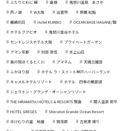
ふたりとわに 縁
島根
鬼怒川温泉 あさや
芦ノ湖
W大阪
出雲市
旅館 紅鮎
雁嶋別荘
Hotel KURBIO
OCEAN BASE HAGANE/鋼
ホテルクアビオ
鬼怒川金谷ホテル
セントレジスホテル大阪
プライベートガーデン
アマン京都
別邸 音信
水上山荘
奥の院ほてるとく川
アマネム
天橋立離宮
ふかほり邸
ホテル ラ・スイート神戸ハーバーランド
キャメルホテルリゾート
ホテル 四季の館那須
シェラトン・グランデ・オーシャンリゾート
THE HIRAMATSU HOTELS & RESORTS 賢島
間人温泉 炭平
HOTEL GREGES
Sheraton Grande Ocean Resort
ゆけむりの里 柏屋
賀茂郡
古民家 煉り