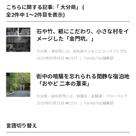
こちらに関する記事:「 大分県」 (
全2件中 1〜2件目を表示
)
石や竹、紙にこだわり、小さな村をイ
メージした「金門坑。」
大分県・湯布院には、由布岳のふもとにひっそりと佇む
温泉郷「由布院温泉」、豊後富士の愛称でも親しまれる
2020年09月06日
1927
Family-Trip編集部
街中の喧騒を忘れられる閑静な宿泊地
「おやど 二本の葦束」
大分県・由布院市には、狭霧台・金鱗湖・フローラルヴ
ィレッジ・湯の坪街道など、見て楽しめる観光スポット
2020年05月21日
1191
Family-Trip編集部
言語切り替え