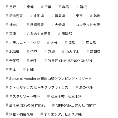
長野
京都
千葉
群馬
箱根
銀山温泉
山形県
福島県
東京
熱海
神奈川
秋保温泉
大分県
コンラッド大阪
宮津
かみのやま温泉
夷隅郡
ホテルニューアワジ
大分
福島
鹿児島
北海道
伊豆
宮城
山みず木
静岡県
千葉県
岩手
竹泉荘 CHIKUSENSO ONSEN
熊本
沖縄
Sense of wonder 由布岳山麓グランピング・リゾート
ジ・ウザテラス ビーチクラブヴィラズ
湯の花荘
ネスタリゾート神戸
松本十帖 松本本箱
高千穂 離れの宿 神隠れ
NIPPONIA出雲大社 門前町
箱根・強羅花壇
オリエンタルヒルズ沖縄