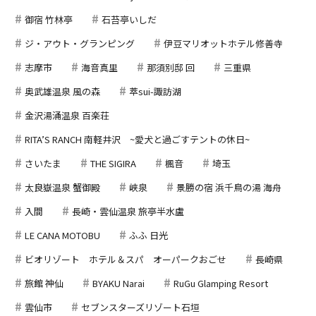
御宿 竹林亭
石苔亭いしだ
ジ・アウト・グランピング
伊豆マリオットホテル修善寺
志摩市
海音真里
那須別邸 回
三重県
奥武雄温泉 風の森
萃sui-諏訪湖
金沢湯涌温泉 百楽荘
RITA’S RANCH 南軽井沢 ~愛犬と過ごすテントの休日~
さいたま
THE SIGIRA
楓音
埼玉
太良嶽温泉 蟹御殿
峡泉
景勝の宿 浜千鳥の湯 海舟
入間
長崎・雲仙温泉 旅亭半水盧
LE CANA MOTOBU
ふふ 日光
ビオリゾート ホテル＆スパ オーパークおごせ
長崎県
旅館 神仙
BYAKU Narai
RuGu Glamping Resort
雲仙市
セブンスターズリゾート石垣