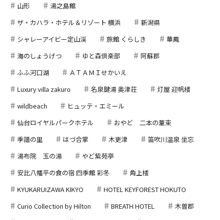
山形
湯之島館
ザ・カハラ・ホテル＆リゾート 横浜
新潟県
シャレーアイビー定山渓
旅館 くらしき
華鳳
海のしょうげつ
ゆと森倶楽部
阿蘇郡
ふふ河口湖
ＡＴＡＭＩせかいえ
Luxury villa zakuro
名泉鍵湯 奥津荘
灯屋 迎帆楼
wildbeach
ヒュッテ・エミール
仙台ロイヤルパークホテル
おやど 二本の葦束
季譜の里
はづ合掌
木更津
笛吹川温泉 坐忘
湯布院 玉の湯
やど紫苑亭
安比八幡平の食の宿 四季館 彩冬
角上楼
KYUKARUIZAWA KIKYO
HOTEL KEYFOREST HOKUTO
Curio Collection by Hilton
BREATH HOTEL
木曽郡