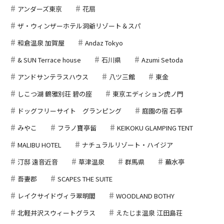
アンダーズ東京
花扇
ザ・ウィンザーホテル洞爺リゾート＆スパ
和倉温泉 加賀屋
Andaz Tokyo
& SUN Terrace house
石川県
Azumi Setoda
アンドサンテラスハウス
八ツ三館
東金
しこつ湖 鶴雅別荘 碧の座
東京エディション虎ノ門
ドッグフリーサイト グランピング
庭園の宿 石亭
みやこ
フラノ寶亭留
KEIKOKU GLAMPING TENT
MALIBU HOTEL
ナチュラルリゾート・ハイジア
汀邸 遠音近音
草津温泉
群馬県
蕪水亭
吾妻郡
SCAPES THE SUITE
レイクサイドヴィラ翠明閣
WOODLAND BOTHY
北軽井沢スウィートグラス
えたじま温泉 江田島荘