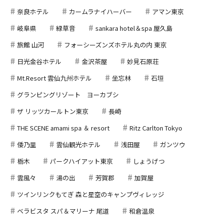
奈良ホテル
カームラナイハーバー
アマン東京
岐阜県
緑草音
sankara hotel＆spa 屋久島
旅館 山河
フォーシーズンズホテル丸の内 東京
日光金谷ホテル
金沢茶屋
妙見石原荘
Mt.Resort 雲仙九州ホテル
坐忘林
石垣
グランピングリゾート ヨーカブシ
ザ リッツカールトン東京
長崎
THE SCENE amami spa ＆ resort
Ritz Carlton Tokyo
倭乃里
雲仙観光ホテル
浅田屋
ガンツウ
栃木
パークハイアット東京
しょうげつ
雲風々
湯の出
芳賀郡
加賀屋
ツインリンクもてぎ 森と星空のキャンプヴィレッジ
ベラビスタ スパ＆マリーナ 尾道
和倉温泉