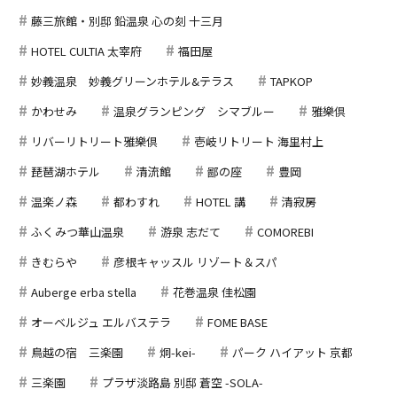
藤三旅館・別邸 鉛温泉 心の刻 十三月
HOTEL CULTIA 太宰府
福田屋
妙義温泉 妙義グリーンホテル&テラス
TAPKOP
かわせみ
温泉グランピング シマブルー
雅樂倶
リバーリトリート雅樂倶
壱岐リトリート 海里村上
琵琶湖ホテル
清流館
鄙の座
豊岡
温楽ノ森
都わすれ
HOTEL 講
清寂房
ふくみつ華山温泉
游泉 志だて
COMOREBI
きむらや
彦根キャッスル リゾート＆スパ
Auberge erba stella
花巻温泉 佳松園
オーベルジュ エルバステラ
FOME BASE
鳥越の宿 三楽園
炯-kei-
パーク ハイアット 京都
三楽園
プラザ淡路島 別邸 蒼空 -SOLA-