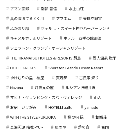
アマン京都
別邸 音信
水上山荘
奥の院ほてるとく川
アマネム
天橋立離宮
ふかほり邸
ホテル ラ・スイート神戸ハーバーランド
キャメルホテルリゾート
ホテル 四季の館那須
シェラトン・グランデ・オーシャンリゾート
THE HIRAMATSU HOTELS & RESORTS 賢島
間人温泉 炭平
HOTEL GREGES
Sheraton Grande Ocean Resort
ゆけむりの里 柏屋
賀茂郡
古民家 煉り
Nazuna
月夜見の座
ルシアン旧軽井沢
マヒナ・グランピング・スパ・ヴィレッジ
山人
お宿 いけがみ
HOTELLI aalto
yamado
WITH THE STYLE FUKUOKA
欅の宿 縁
銀鱗荘
奥湯河原 結唯 -YUI-
星のや
薪の音
富岡