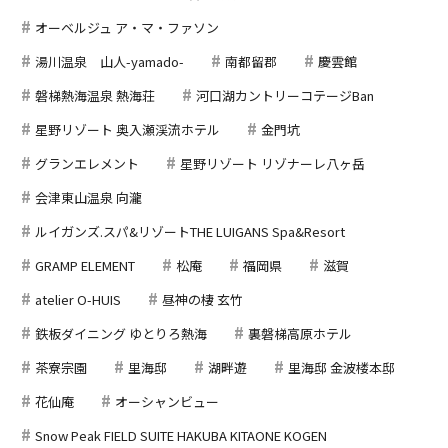
オーベルジュ ア・マ・ファソン
湯川温泉 山人-yamado-
南都留郡
慶雲館
磐梯熱海温泉 熱海荘
河口湖カントリーコテージBan
星野リゾート 奥入瀬渓流ホテル
金門坑
グランエレメント
星野リゾート リゾナーレ八ヶ岳
会津東山温泉 向瀧
ルイガンズ.スパ&リゾートTHE LUIGANS Spa&Resort
GRAMP ELEMENT
松庵
福岡県
滋賀
atelier O-HUIS
昼神の棲 玄竹
鉄板ダイニング ゆとりろ熱海
裏磐梯高原ホテル
茶寮宗園
里海邸
湖畔遊
里海邸 金波楼本邸
花仙庵
オーシャンビュー
Snow Peak FIELD SUITE HAKUBA KITAONE KOGEN