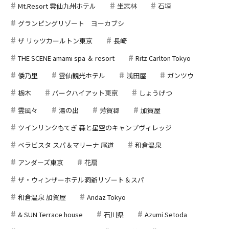
Mt.Resort 雲仙九州ホテル
坐忘林
石垣
グランピングリゾート ヨーカブシ
ザ リッツカールトン東京
長崎
THE SCENE amami spa ＆ resort
Ritz Carlton Tokyo
倭乃里
雲仙観光ホテル
浅田屋
ガンツウ
栃木
パークハイアット東京
しょうげつ
雲風々
湯の出
芳賀郡
加賀屋
ツインリンクもてぎ 森と星空のキャンプヴィレッジ
ベラビスタ スパ＆マリーナ 尾道
和倉温泉
アンダーズ東京
花扇
ザ・ウィンザーホテル洞爺リゾート＆スパ
和倉温泉 加賀屋
Andaz Tokyo
& SUN Terrace house
石川県
Azumi Setoda