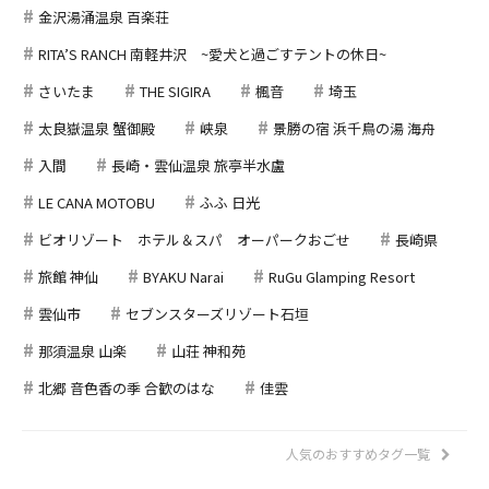
金沢湯涌温泉 百楽荘
RITA’S RANCH 南軽井沢 ~愛犬と過ごすテントの休日~
さいたま
THE SIGIRA
楓音
埼玉
太良嶽温泉 蟹御殿
峡泉
景勝の宿 浜千鳥の湯 海舟
入間
長崎・雲仙温泉 旅亭半水盧
LE CANA MOTOBU
ふふ 日光
ビオリゾート ホテル＆スパ オーパークおごせ
長崎県
旅館 神仙
BYAKU Narai
RuGu Glamping Resort
雲仙市
セブンスターズリゾート石垣
那須温泉 山楽
山荘 神和苑
北郷 音色香の季 合歓のはな
佳雲
人気のおすすめタグ一覧