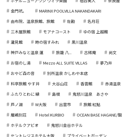
ホテルニューアワジ ヴィラ楽園
祖谷美人
奈良屋
金門坑。
MARINX POOLVILLA NAKANDAKARI
由布院、温泉旅館、旅館
佐勘
名月荘
三木屋旅館
モアナコースト
ゆの宿 上越館
瀧見館
時の宿すみれ
黒川温泉
神戸みなと温泉 蓮
旅籠 八...
古稀庵
尚文
お宿のし湯
Mezzo ALL SUITE VILLAS
夢乃井
おやど森の音
別所温泉 かしわや本店
料亭旅館 やす井
大谷山荘
香雲館
赤湯温泉
ふたりとわに 縁
島根
鬼怒川温泉 あさや
芦ノ湖
W大阪
出雲市
旅館 紅鮎
雁嶋別荘
Hotel KURBIO
OCEAN BASE HAGANE/鋼
ホテルクアビオ
鬼怒川金谷ホテル
セントレジスホテル大阪
プライベートガーデン