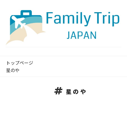
トップページ
星のや
星のや