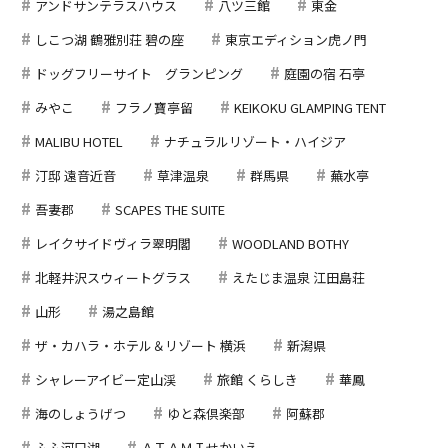
アンドサンテラスハウス
八ツ三館
東金
しこつ湖 鶴雅別荘 碧の座
東京エディション虎ノ門
ドッグフリーサイト グランピング
庭園の宿 石亭
みやこ
フラノ寶亭留
KEIKOKU GLAMPING TENT
MALIBU HOTEL
ナチュラルリゾート・ハイジア
汀邸 遠音近音
草津温泉
群馬県
蕪水亭
吾妻郡
SCAPES THE SUITE
レイクサイドヴィラ翠明閣
WOODLAND BOTHY
北軽井沢スウィートグラス
えたじま温泉 江田島荘
山形
湯之島館
ザ・カハラ・ホテル＆リゾート 横浜
新潟県
シャレーアイビー定山渓
旅館 くらしき
華鳳
海のしょうげつ
ゆと森倶楽部
阿蘇郡
ふふ河口湖
ＡＴＡＭＩせかいえ