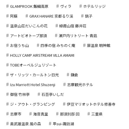
GLAMPROOK 飯綱高原
ヴィラ
ホテルリッジ
阿蘇
GRAX HANARE 京都るり渓
銚子
温泉山荘だいこんの花
緑霞山宿 藤井荘
アートビオトープ那須
瀬戸内リトリート 青凪
お宿うち山
四季の宿 みちのく庵
扉温泉 明神館
HOLLY CAMP AIRSTREAM VILLA AMAMI
TOBEオーベルジュリゾート
ザ・リッツ・カールトン日光
鎌倉
Izu Marriott Hotel Shuzenji
志摩観光ホテル
御宿 竹林亭
石苔亭いしだ
ジ・アウト・グランピング
伊豆マリオットホテル修善寺
志摩市
海音真里
那須別邸 回
三重県
奥武雄温泉 風の森
萃sui-諏訪湖