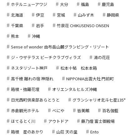
ホテルニューアワジ
大分
福島
鹿児島
北海道
伊豆
宮城
山みず木
静岡県
千葉県
岩手
竹泉荘 CHIKUSENSO ONSEN
熊本
沖縄
Sense of wonder 由布岳山麓グランピング・リゾート
ジ・ウザテラス ビーチクラブヴィラズ
湯の花荘
ネスタリゾート神戸
松本十帖 松本本箱
高千穂 離れの宿 神隠れ
NIPPONIA出雲大社 門前町
箱根・強羅花壇
オリエンタルヒルズ沖縄
日光西町倶楽部あらとうと
グランシャリオ北斗七星135°
赤倉観光ホテル
べにや
皆美館
百名伽藍
ほてるとく川
アウトドア
藤乃煌 富士御殿場
箱根 星のあかり
山荘 天の里
Ento