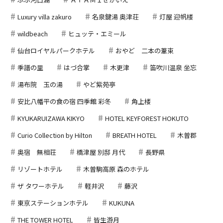
Luxury villa zakuro
名泉鍵湯 奥津荘
灯屋 迎帆楼
wildbeach
ヒュッテ・エミール
仙台ロイヤルパークホテル
おやど 二本の葦束
季譜の里
はづ合掌
木更津
笛吹川温泉 坐忘
湯布院 玉の湯
やど紫苑亭
安比八幡平の食の宿 四季館 彩冬
角上楼
KYUKARUIZAWA KIKYO
HOTEL KEYFOREST HOKUTO
Curio Collection by Hilton
BREATH HOTEL
木曽郡
奥宿 無相荘
橋津屋 別邸 月代
長野県
リゾートホテル
木曽駒高原 森のホテル
ザ タワーホテル
軽井沢
藤沢
東京ステーションホテル
KUKUNA
THE TOWER HOTEL
皆生游月