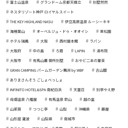
富士山温泉
グランドーム京都天橋立
別墅然然
ネスタリゾート神戸 ロイヤルスイート
THE KEY HIGHLAND NASU
伊豆高原温泉 ルーシーキキ
海椿葉山
オーベルジュ・ドゥ・オオイシ
翠松園
ホテル瑞鳳
大阪
西村屋本館
ラパン
大阪府
中の島
ろ霞
LAPIN
湯布院
大阪市
有馬山叢 御所別墅
おやど二本の葦束
GRAN CAMPING パームガーデン舞洲 by WBF
古山閣
ありまさんそう ごしょべっしょ
INFINITO HOTEL&SPA 南紀白浜
天童荘
別亭やえ野
母畑温泉 八幡屋
有馬温泉 欽山
越の里
山茱萸
つつじ亭
山梨
沖縄県
藤屋
山形座 瀧波
山梨県
南城市