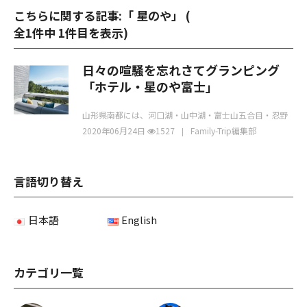
こちらに関する記事:「 星のや」 (
全1件中 1件目を表示
)
日々の喧騒を忘れさてグランピング
「ホテル・星のや富士」
山形県南都には、河口湖・山中湖・富士山五合目・忍野
八海など、名の知れた観光スポットが多いです。 そん
2020年06月24日
1527
Family-Trip編集部
言語切り替え
日本語
English
カテゴリ一覧