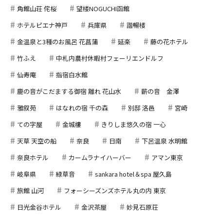
角館山荘 侘桜
望楼NOGUCHI函館
ホテルピエナ神戸
兵庫県
諧暢楼
金温泉と3種のお風呂 花菖蒲
延楽
藤の花ホテル
竹ふえ
中札内農村休暇村フェーリエンドルフ
仙寿庵
指宿白水館
鹿の音がこだまする御宿 離れ 花山水
薪の音 金澤
雅叙苑
はなれの宿 千の森
別邸 洛邑
宮崎
ての字屋
金城樓
きりしま悠久の宿 一心
天草 天空の船
奈良
日南
下呂温泉 水明館
奈良ホテル
カームラナイハーバー
アマン東京
岐阜県
緑草音
sankara hotel＆spa 屋久島
旅館 山河
フォーシーズンズホテル丸の内 東京
日光金谷ホテル
金沢茶屋
妙見石原荘