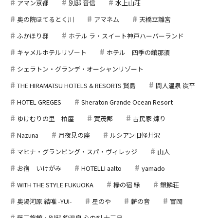
アマン京都
別邸 音信
水上山荘
奥の院ほてるとく川
アマネム
天橋立離宮
ふかほり邸
ホテル ラ・スイート神戸ハーバーランド
キャメルホテルリゾート
ホテル 四季の館那須
シェラトン・グランデ・オーシャンリゾート
THE HIRAMATSU HOTELS & RESORTS 賢島
間人温泉 炭平
HOTEL GREGES
Sheraton Grande Ocean Resort
ゆけむりの里 柏屋
賀茂郡
古民家 煉り
Nazuna
月夜見の座
ルシアン旧軽井沢
マヒナ・グランピング・スパ・ヴィレッジ
山人
お宿 いけがみ
HOTELLI aalto
yamado
WITH THE STYLE FUKUOKA
欅の宿 縁
銀鱗荘
奥湯河原 結唯 -YUI-
星のや
薪の音
富岡
藤三旅館・別邸 鉛温泉 心の刻 十三月