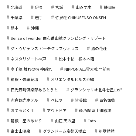
北海道
伊豆
宮城
山みず木
静岡県
千葉県
岩手
竹泉荘 CHIKUSENSO ONSEN
熊本
沖縄
Sense of wonder 由布岳山麓グランピング・リゾート
ジ・ウザテラス ビーチクラブヴィラズ
湯の花荘
ネスタリゾート神戸
松本十帖 松本本箱
高千穂 離れの宿 神隠れ
NIPPONIA出雲大社 門前町
箱根・強羅花壇
オリエンタルヒルズ沖縄
日光西町倶楽部あらとうと
グランシャリオ北斗七星135°
赤倉観光ホテル
べにや
皆美館
百名伽藍
ほてるとく川
アウトドア
藤乃煌 富士御殿場
箱根 星のあかり
山荘 天の里
Ento
富士山温泉
グランドーム京都天橋立
別墅然然