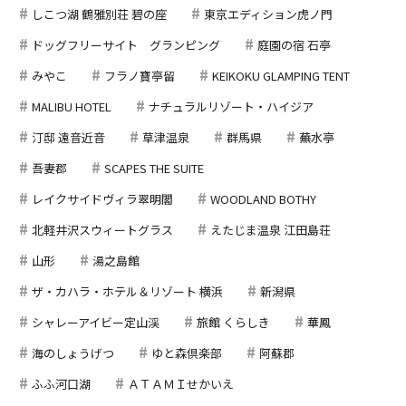
しこつ湖 鶴雅別荘 碧の座
東京エディション虎ノ門
ドッグフリーサイト グランピング
庭園の宿 石亭
みやこ
フラノ寶亭留
KEIKOKU GLAMPING TENT
MALIBU HOTEL
ナチュラルリゾート・ハイジア
汀邸 遠音近音
草津温泉
群馬県
蕪水亭
吾妻郡
SCAPES THE SUITE
レイクサイドヴィラ翠明閣
WOODLAND BOTHY
北軽井沢スウィートグラス
えたじま温泉 江田島荘
山形
湯之島館
ザ・カハラ・ホテル＆リゾート 横浜
新潟県
シャレーアイビー定山渓
旅館 くらしき
華鳳
海のしょうげつ
ゆと森倶楽部
阿蘇郡
ふふ河口湖
ＡＴＡＭＩせかいえ