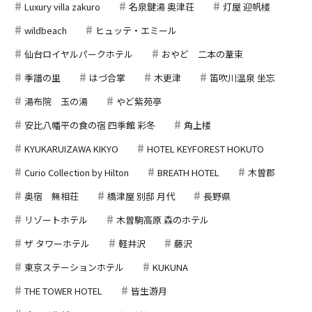
Luxury villa zakuro
名泉鍵湯 奥津荘
灯屋 迎帆楼
wildbeach
ヒュッテ・エミール
仙台ロイヤルパークホテル
おやど 二本の葦束
季譜の里
はづ合掌
木更津
笛吹川温泉 坐忘
湯布院 玉の湯
やど紫苑亭
安比八幡平の食の宿 四季館 彩冬
角上楼
KYUKARUIZAWA KIKYO
HOTEL KEYFOREST HOKUTO
Curio Collection by Hilton
BREATH HOTEL
木曽郡
奥宿 無相荘
橋津屋 別邸 月代
長野県
リゾートホテル
木曽駒高原 森のホテル
ザ タワーホテル
軽井沢
藤沢
東京ステーションホテル
KUKUNA
THE TOWER HOTEL
皆生游月