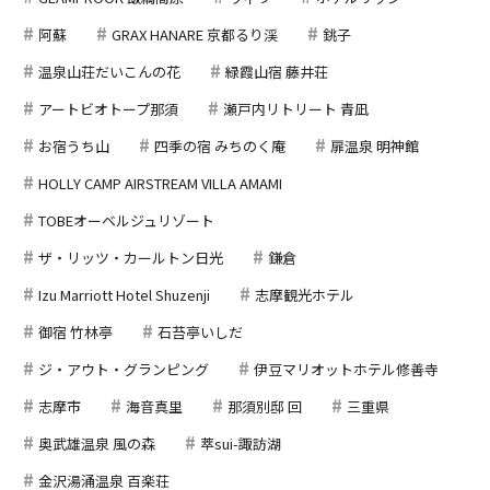
阿蘇
GRAX HANARE 京都るり渓
銚子
温泉山荘だいこんの花
緑霞山宿 藤井荘
アートビオトープ那須
瀬戸内リトリート 青凪
お宿うち山
四季の宿 みちのく庵
扉温泉 明神館
HOLLY CAMP AIRSTREAM VILLA AMAMI
TOBEオーベルジュリゾート
ザ・リッツ・カールトン日光
鎌倉
Izu Marriott Hotel Shuzenji
志摩観光ホテル
御宿 竹林亭
石苔亭いしだ
ジ・アウト・グランピング
伊豆マリオットホテル修善寺
志摩市
海音真里
那須別邸 回
三重県
奥武雄温泉 風の森
萃sui-諏訪湖
金沢湯涌温泉 百楽荘