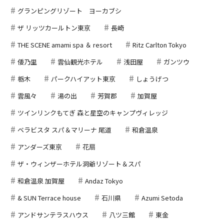
グランピングリゾート ヨーカブシ
ザ リッツカールトン東京
長崎
THE SCENE amami spa ＆ resort
Ritz Carlton Tokyo
倭乃里
雲仙観光ホテル
浅田屋
ガンツウ
栃木
パークハイアット東京
しょうげつ
雲風々
湯の出
芳賀郡
加賀屋
ツインリンクもてぎ 森と星空のキャンプヴィレッジ
ベラビスタ スパ＆マリーナ 尾道
和倉温泉
アンダーズ東京
花扇
ザ・ウィンザーホテル洞爺リゾート＆スパ
和倉温泉 加賀屋
Andaz Tokyo
& SUN Terrace house
石川県
Azumi Setoda
アンドサンテラスハウス
八ツ三館
東金