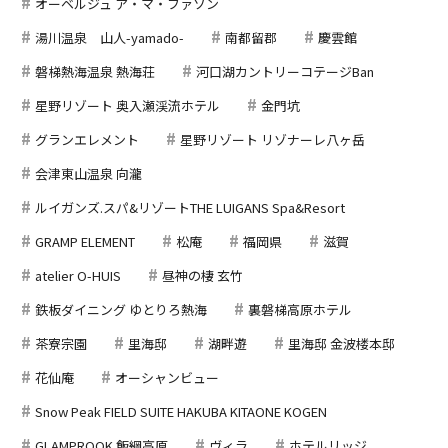
オーベルジュ ア・マ・ファソン
湯川温泉 山人-yamado-
南都留郡
慶雲館
磐梯熱海温泉 熱海荘
河口湖カントリーコテージBan
星野リゾート 奥入瀬渓流ホテル
金門坑
グランエレメント
星野リゾート リゾナーレ八ヶ岳
会津東山温泉 向瀧
ルイガンズ.スパ&リゾートTHE LUIGANS Spa&Resort
GRAMP ELEMENT
松庵
福岡県
滋賀
atelier O-HUIS
昼神の棲 玄竹
鉄板ダイニング ゆとりろ熱海
裏磐梯高原ホテル
茶寮宗園
里海邸
湖畔遊
里海邸 金波楼本邸
花仙庵
オーシャンビュー
Snow Peak FIELD SUITE HAKUBA KITAONE KOGEN
GLAMPROOK 飯綱高原
ヴィラ
ホテルリッジ