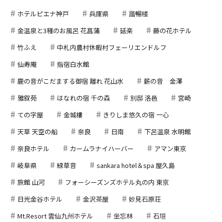
ホテルピエナ神戸
兵庫県
諧暢楼
金温泉と3種のお風呂 花菖蒲
延楽
藤の花ホテル
竹ふえ
中札内農村休暇村フェーリエンドルフ
仙寿庵
指宿白水館
鹿の音がこだまする御宿 離れ 花山水
薪の音 金澤
雅叙苑
はなれの宿 千の森
別邸 洛邑
宮崎
ての字屋
金城樓
きりしま悠久の宿 一心
天草 天空の船
奈良
日南
下呂温泉 水明館
奈良ホテル
カームラナイハーバー
アマン東京
岐阜県
緑草音
sankara hotel＆spa 屋久島
旅館 山河
フォーシーズンズホテル丸の内 東京
日光金谷ホテル
金沢茶屋
妙見石原荘
Mt.Resort 雲仙九州ホテル
坐忘林
石垣