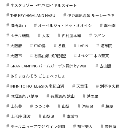
ネスタリゾート神戸 ロイヤルスイート
THE KEY HIGHLAND NASU
伊豆高原温泉 ルーシーキキ
海椿葉山
オーベルジュ・ドゥ・オオイシ
翠松園
ホテル瑞鳳
大阪
西村屋本館
ラパン
大阪府
中の島
ろ霞
LAPIN
湯布院
大阪市
有馬山叢 御所別墅
おやど二本の葦束
GRAN CAMPING パームガーデン舞洲 by WBF
古山閣
ありまさんそう ごしょべっしょ
INFINITO HOTEL&SPA 南紀白浜
天童荘
別亭やえ野
母畑温泉 八幡屋
有馬温泉 欽山
越の里
山茱萸
つつじ亭
山梨
沖縄県
藤屋
山形座 瀧波
山梨県
南城市
ホテルニューアワジ ヴィラ楽園
祖谷美人
奈良屋