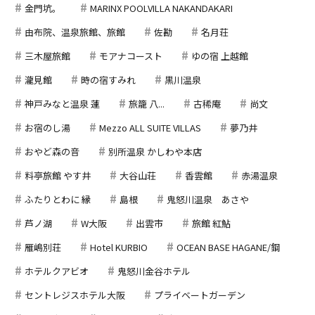
金門坑。
MARINX POOLVILLA NAKANDAKARI
由布院、温泉旅館、旅館
佐勘
名月荘
三木屋旅館
モアナコースト
ゆの宿 上越館
瀧見館
時の宿すみれ
黒川温泉
神戸みなと温泉 蓮
旅籠 八...
古稀庵
尚文
お宿のし湯
Mezzo ALL SUITE VILLAS
夢乃井
おやど森の音
別所温泉 かしわや本店
料亭旅館 やす井
大谷山荘
香雲館
赤湯温泉
ふたりとわに 縁
島根
鬼怒川温泉 あさや
芦ノ湖
W大阪
出雲市
旅館 紅鮎
雁嶋別荘
Hotel KURBIO
OCEAN BASE HAGANE/鋼
ホテルクアビオ
鬼怒川金谷ホテル
セントレジスホテル大阪
プライベートガーデン