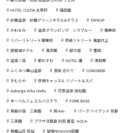
HOTEL CULTIA 太宰府
福田屋
妙義温泉 妙義グリーンホテル&テラス
TAPKOP
かわせみ
温泉グランピング シマブルー
雅樂倶
リバーリトリート雅樂倶
壱岐リトリート 海里村上
琵琶湖ホテル
清流館
鄙の座
豊岡
温楽ノ森
都わすれ
HOTEL 講
清寂房
ふくみつ華山温泉
游泉 志だて
COMOREBI
きむらや
彦根キャッスル リゾート＆スパ
Auberge erba stella
花巻温泉 佳松園
オーベルジュ エルバステラ
FOME BASE
鳥越の宿 三楽園
炯-kei-
パーク ハイアット 京都
三楽園
プラザ淡路島 別邸 蒼空 -SOLA-
角館山荘 侘桜
望楼NOGUCHI函館