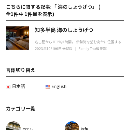
こちらに関する記事:「 海のしょうげつ」 (
全1件中 1件目を表示
)
知多半島 海のしょうげつ
名古屋から車で約1時間。 伊勢湾を望む高台に位置する
「知多半島 海のしょうげつ」は、文字通り、“海”
2023年10月06日
853
Family-Trip編集部
言語切り替え
日本語
English
カテゴリ一覧
ホテル
旅館