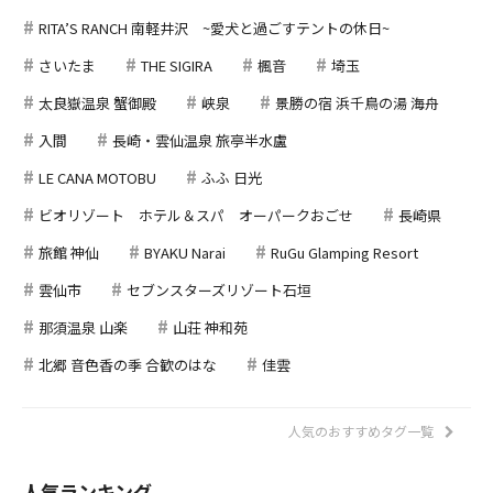
RITA’S RANCH 南軽井沢 ~愛犬と過ごすテントの休日~
さいたま
THE SIGIRA
楓音
埼玉
太良嶽温泉 蟹御殿
峡泉
景勝の宿 浜千鳥の湯 海舟
入間
長崎・雲仙温泉 旅亭半水盧
LE CANA MOTOBU
ふふ 日光
ビオリゾート ホテル＆スパ オーパークおごせ
長崎県
旅館 神仙
BYAKU Narai
RuGu Glamping Resort
雲仙市
セブンスターズリゾート石垣
那須温泉 山楽
山荘 神和苑
北郷 音色香の季 合歓のはな
佳雲
人気のおすすめタグ一覧
人気ランキング