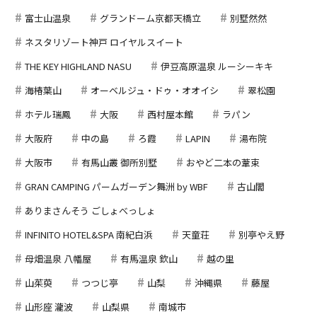
富士山温泉
グランドーム京都天橋立
別墅然然
ネスタリゾート神戸 ロイヤルスイート
THE KEY HIGHLAND NASU
伊豆高原温泉 ルーシーキキ
海椿葉山
オーベルジュ・ドゥ・オオイシ
翠松園
ホテル瑞鳳
大阪
西村屋本館
ラパン
大阪府
中の島
ろ霞
LAPIN
湯布院
大阪市
有馬山叢 御所別墅
おやど二本の葦束
GRAN CAMPING パームガーデン舞洲 by WBF
古山閣
ありまさんそう ごしょべっしょ
INFINITO HOTEL&SPA 南紀白浜
天童荘
別亭やえ野
母畑温泉 八幡屋
有馬温泉 欽山
越の里
山茱萸
つつじ亭
山梨
沖縄県
藤屋
山形座 瀧波
山梨県
南城市