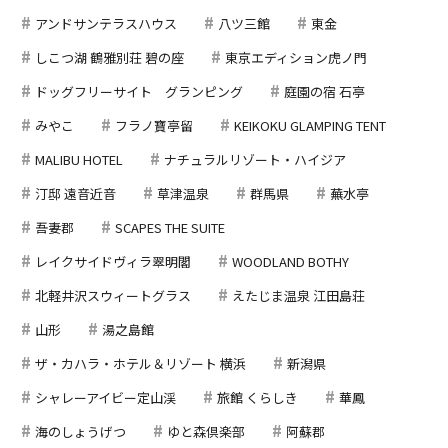
アンドサンテラスハウス
八ツ三館
東金
しこつ湖 鶴雅別荘 碧の座
東京エディション虎ノ門
ドッグフリーサイト グランピング
庭園の宿 石亭
みやこ
フラノ寶亭留
KEIKOKU GLAMPING TENT
MALIBU HOTEL
ナチュラルリゾート・ハイジア
汀邸 遠音近音
草津温泉
群馬県
蕪水亭
吾妻郡
SCAPES THE SUITE
レイクサイドヴィラ翠明閣
WOODLAND BOTHY
北軽井沢スウィートグラス
えたじま温泉 江田島荘
山形
湯之島館
ザ・カハラ・ホテル＆リゾート 横浜
新潟県
シャレーアイビー定山渓
旅館 くらしき
華鳳
海のしょうげつ
ゆと森倶楽部
阿蘇郡