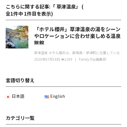
こちらに関する記事:「 草津温泉」 (
全1件中 1件目を表示
)
「ホテル櫻井」草津温泉の湯をシーン
やロケーションに合わせ楽しめる温泉
旅館
草津温泉 ホテル櫻井は、群馬県・草津町に位置している
数ある山々や源泉に恵まれたホテルです。 草津町と
2020年07月18日
1209
Family-Trip編集部
言語切り替え
日本語
English
カテゴリ一覧