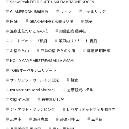
Snow Peak FIELD SUITE HAKUBA KITAONE KOGEN
GLAMPROOK 飯綱高原
ヴィラ
ホテルリッジ
阿蘇
GRAX HANARE 京都るり渓
銚子
温泉山荘だいこんの花
緑霞山宿 藤井荘
アートビオトープ那須
瀬戸内リトリート 青凪
お宿うち山
四季の宿 みちのく庵
扉温泉 明神館
HOLLY CAMP AIRSTREAM VILLA AMAMI
TOBEオーベルジュリゾート
ザ・リッツ・カールトン日光
鎌倉
Izu Marriott Hotel Shuzenji
志摩観光ホテル
御宿 竹林亭
石苔亭いしだ
ジ・アウト・グランピング
伊豆マリオットホテル修善寺
志摩市
海音真里
那須別邸 回
三重県
奥武雄温泉 風の森
萃sui-諏訪湖