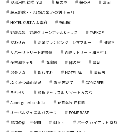
奥湯河原 結唯 -YUI-
星のや
薪の音
富岡
藤三旅館・別邸 鉛温泉 心の刻 十三月
HOTEL CULTIA 太宰府
福田屋
妙義温泉 妙義グリーンホテル&テラス
TAPKOP
かわせみ
温泉グランピング シマブルー
雅樂倶
リバーリトリート雅樂倶
壱岐リトリート 海里村上
琵琶湖ホテル
清流館
鄙の座
豊岡
温楽ノ森
都わすれ
HOTEL 講
清寂房
ふくみつ華山温泉
游泉 志だて
COMOREBI
きむらや
彦根キャッスル リゾート＆スパ
Auberge erba stella
花巻温泉 佳松園
オーベルジュ エルバステラ
FOME BASE
鳥越の宿 三楽園
炯-kei-
パーク ハイアット 京都