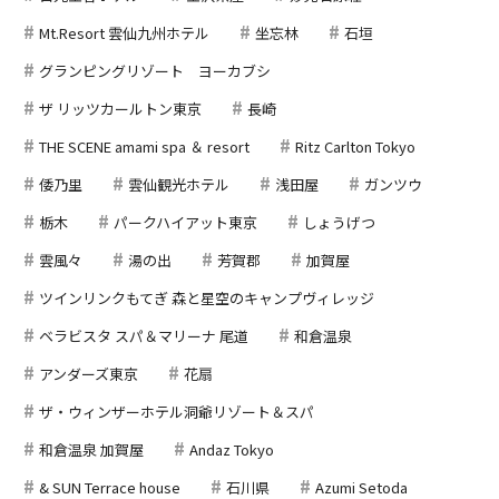
Mt.Resort 雲仙九州ホテル
坐忘林
石垣
グランピングリゾート ヨーカブシ
ザ リッツカールトン東京
長崎
THE SCENE amami spa ＆ resort
Ritz Carlton Tokyo
倭乃里
雲仙観光ホテル
浅田屋
ガンツウ
栃木
パークハイアット東京
しょうげつ
雲風々
湯の出
芳賀郡
加賀屋
ツインリンクもてぎ 森と星空のキャンプヴィレッジ
ベラビスタ スパ＆マリーナ 尾道
和倉温泉
アンダーズ東京
花扇
ザ・ウィンザーホテル洞爺リゾート＆スパ
和倉温泉 加賀屋
Andaz Tokyo
& SUN Terrace house
石川県
Azumi Setoda