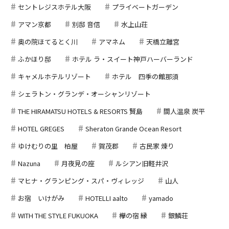
セントレジスホテル大阪
プライベートガーデン
アマン京都
別邸 音信
水上山荘
奥の院ほてるとく川
アマネム
天橋立離宮
ふかほり邸
ホテル ラ・スイート神戸ハーバーランド
キャメルホテルリゾート
ホテル 四季の館那須
シェラトン・グランデ・オーシャンリゾート
THE HIRAMATSU HOTELS & RESORTS 賢島
間人温泉 炭平
HOTEL GREGES
Sheraton Grande Ocean Resort
ゆけむりの里 柏屋
賀茂郡
古民家 煉り
Nazuna
月夜見の座
ルシアン旧軽井沢
マヒナ・グランピング・スパ・ヴィレッジ
山人
お宿 いけがみ
HOTELLI aalto
yamado
WITH THE STYLE FUKUOKA
欅の宿 縁
銀鱗荘