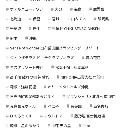
ホテルニューアワジ
大分
福島
鹿児島
北海道
伊豆
宮城
山みず木
静岡県
千葉県
岩手
竹泉荘 CHIKUSENSO ONSEN
熊本
沖縄
Sense of wonder 由布岳山麓グランピング・リゾート
ジ・ウザテラス ビーチクラブヴィラズ
湯の花荘
ネスタリゾート神戸
松本十帖 松本本箱
高千穂 離れの宿 神隠れ
NIPPONIA出雲大社 門前町
箱根・強羅花壇
オリエンタルヒルズ沖縄
日光西町倶楽部あらとうと
グランシャリオ北斗七星135°
赤倉観光ホテル
べにや
皆美館
百名伽藍
ほてるとく川
アウトドア
藤乃煌 富士御殿場
箱根 星のあかり
山荘 天の里
Ento