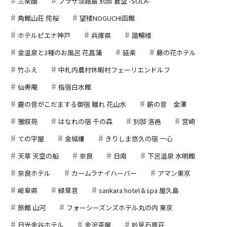
三楽園
プラザ淡路島 別邸 蒼空 -SOLA-
角館山荘 侘桜
望楼NOGUCHI函館
ホテルピエナ神戸
兵庫県
諧暢楼
金温泉と3種のお風呂 花菖蒲
延楽
藤の花ホテル
竹ふえ
中札内農村休暇村フェーリエンドルフ
仙寿庵
指宿白水館
鹿の音がこだまする御宿 離れ 花山水
薪の音 金澤
雅叙苑
はなれの宿 千の森
別邸 洛邑
宮崎
ての字屋
金城樓
きりしま悠久の宿 一心
天草 天空の船
奈良
日南
下呂温泉 水明館
奈良ホテル
カームラナイハーバー
アマン東京
岐阜県
緑草音
sankara hotel＆spa 屋久島
旅館 山河
フォーシーズンズホテル丸の内 東京
日光金谷ホテル
金沢茶屋
妙見石原荘