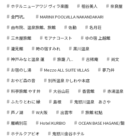
ホテルニューアワジ ヴィラ楽園
祖谷美人
奈良屋
金門坑。
MARINX POOLVILLA NAKANDAKARI
由布院、温泉旅館、旅館
佐勘
名月荘
三木屋旅館
モアナコースト
ゆの宿 上越館
瀧見館
時の宿すみれ
黒川温泉
神戸みなと温泉 蓮
旅籠 八...
古稀庵
尚文
お宿のし湯
Mezzo ALL SUITE VILLAS
夢乃井
おやど森の音
別所温泉 かしわや本店
料亭旅館 やす井
大谷山荘
香雲館
赤湯温泉
ふたりとわに 縁
島根
鬼怒川温泉 あさや
芦ノ湖
W大阪
出雲市
旅館 紅鮎
雁嶋別荘
Hotel KURBIO
OCEAN BASE HAGANE/鋼
ホテルクアビオ
鬼怒川金谷ホテル