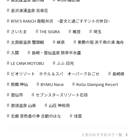
金沢湯涌温泉 百楽荘
RITA’S RANCH 南軽井沢 ~愛犬と過ごすテントの休日~
さいたま
THE SIGIRA
楓音
埼玉
太良嶽温泉 蟹御殿
峡泉
景勝の宿 浜千鳥の湯 海舟
入間
長崎・雲仙温泉 旅亭半水盧
LE CANA MOTOBU
ふふ 日光
ビオリゾート ホテル＆スパ オーパークおごせ
長崎県
旅館 神仙
BYAKU Narai
RuGu Glamping Resort
雲仙市
セブンスターズリゾート石垣
那須温泉 山楽
山荘 神和苑
北郷 音色香の季 合歓のはな
佳雲
人気のおすすめタグ一覧