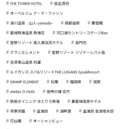
THE TOWER HOTEL
皆生游月
オーベルジュ ア・マ・ファソン
湯川温泉 山人-yamado-
南都留郡
慶雲館
磐梯熱海温泉 熱海荘
河口湖カントリーコテージBan
星野リゾート 奥入瀬渓流ホテル
金門坑
グランエレメント
星野リゾート リゾナーレ八ヶ岳
会津東山温泉 向瀧
ルイガンズ.スパ&リゾートTHE LUIGANS Spa&Resort
GRAMP ELEMENT
松庵
福岡県
滋賀
atelier O-HUIS
昼神の棲 玄竹
鉄板ダイニング ゆとりろ熱海
裏磐梯高原ホテル
茶寮宗園
里海邸
湖畔遊
里海邸 金波楼本邸
花仙庵
オーシャンビュー