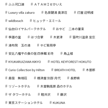
ふふ河口湖
ＡＴＡＭＩせかいえ
Luxury villa zakuro
名泉鍵湯 奥津荘
灯屋 迎帆楼
wildbeach
ヒュッテ・エミール
仙台ロイヤルパークホテル
おやど 二本の葦束
季譜の里
はづ合掌
木更津
笛吹川温泉 坐忘
湯布院 玉の湯
やど紫苑亭
安比八幡平の食の宿 四季館 彩冬
角上楼
KYUKARUIZAWA KIKYO
HOTEL KEYFOREST HOKUTO
Curio Collection by Hilton
BREATH HOTEL
木曽郡
奥宿 無相荘
橋津屋 別邸 月代
長野県
リゾートホテル
木曽駒高原 森のホテル
ザ タワーホテル
軽井沢
藤沢
東京ステーションホテル
KUKUNA