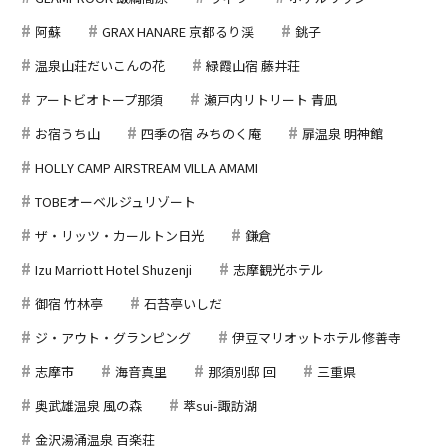
阿蘇
GRAX HANARE 京都るり渓
銚子
温泉山荘だいこんの花
緑霞山宿 藤井荘
アートビオトープ那須
瀬戸内リトリート 青凪
お宿うち山
四季の宿 みちのく庵
扉温泉 明神館
HOLLY CAMP AIRSTREAM VILLA AMAMI
TOBEオーベルジュリゾート
ザ・リッツ・カールトン日光
鎌倉
Izu Marriott Hotel Shuzenji
志摩観光ホテル
御宿 竹林亭
石苔亭いしだ
ジ・アウト・グランピング
伊豆マリオットホテル修善寺
志摩市
海音真里
那須別邸 回
三重県
奥武雄温泉 風の森
萃sui-諏訪湖
金沢湯涌温泉 百楽荘