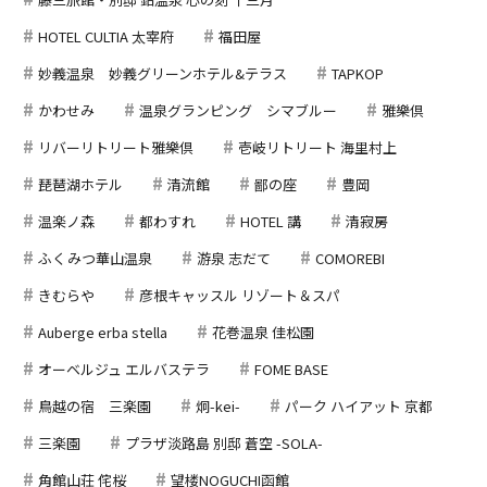
HOTEL CULTIA 太宰府
福田屋
妙義温泉 妙義グリーンホテル&テラス
TAPKOP
かわせみ
温泉グランピング シマブルー
雅樂倶
リバーリトリート雅樂倶
壱岐リトリート 海里村上
琵琶湖ホテル
清流館
鄙の座
豊岡
温楽ノ森
都わすれ
HOTEL 講
清寂房
ふくみつ華山温泉
游泉 志だて
COMOREBI
きむらや
彦根キャッスル リゾート＆スパ
Auberge erba stella
花巻温泉 佳松園
オーベルジュ エルバステラ
FOME BASE
鳥越の宿 三楽園
炯-kei-
パーク ハイアット 京都
三楽園
プラザ淡路島 別邸 蒼空 -SOLA-
角館山荘 侘桜
望楼NOGUCHI函館