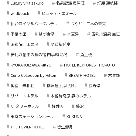
Luxury villa zakuro
名泉鍵湯 奥津荘
灯屋 迎帆楼
wildbeach
ヒュッテ・エミール
仙台ロイヤルパークホテル
おやど 二本の葦束
季譜の里
はづ合掌
木更津
笛吹川温泉 坐忘
湯布院 玉の湯
やど紫苑亭
安比八幡平の食の宿 四季館 彩冬
角上楼
KYUKARUIZAWA KIKYO
HOTEL KEYFOREST HOKUTO
Curio Collection by Hilton
BREATH HOTEL
木曽郡
奥宿 無相荘
橋津屋 別邸 月代
長野県
リゾートホテル
木曽駒高原 森のホテル
ザ タワーホテル
軽井沢
藤沢
東京ステーションホテル
KUKUNA
THE TOWER HOTEL
皆生游月