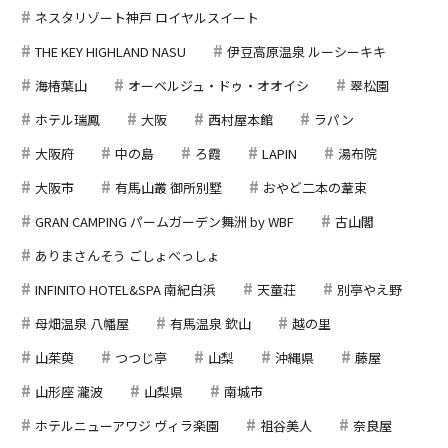
ネスタリゾート神戸 ロイヤルスイート
THE KEY HIGHLAND NASU
伊豆高原温泉 ルーシーキキ
海椿葉山
オーベルジュ・ドゥ・オオイシ
翠松園
ホテル瑞鳳
大阪
西村屋本館
ラパン
大阪府
中の島
ろ霞
LAPIN
湯布院
大阪市
有馬山叢 御所別墅
おやど二本の葦束
GRAN CAMPING パームガーデン舞洲 by WBF
古山閣
ありまさんそう ごしょべっしょ
INFINITO HOTEL&SPA 南紀白浜
天童荘
別亭やえ野
母畑温泉 八幡屋
有馬温泉 欽山
越の里
山茱萸
つつじ亭
山梨
沖縄県
藤屋
山形座 瀧波
山梨県
南城市
ホテルニューアワジ ヴィラ楽園
祖谷美人
奈良屋