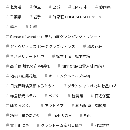
北海道
伊豆
宮城
山みず木
静岡県
千葉県
岩手
竹泉荘 CHIKUSENSO ONSEN
熊本
沖縄
Sense of wonder 由布岳山麓グランピング・リゾート
ジ・ウザテラス ビーチクラブヴィラズ
湯の花荘
ネスタリゾート神戸
松本十帖 松本本箱
高千穂 離れの宿 神隠れ
NIPPONIA出雲大社 門前町
箱根・強羅花壇
オリエンタルヒルズ沖縄
日光西町倶楽部あらとうと
グランシャリオ北斗七星135°
赤倉観光ホテル
べにや
皆美館
百名伽藍
ほてるとく川
アウトドア
藤乃煌 富士御殿場
箱根 星のあかり
山荘 天の里
Ento
富士山温泉
グランドーム京都天橋立
別墅然然