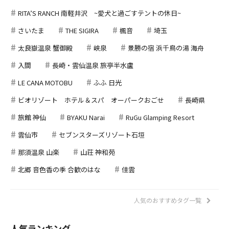
RITA’S RANCH 南軽井沢 ~愛犬と過ごすテントの休日~
さいたま
THE SIGIRA
楓音
埼玉
太良嶽温泉 蟹御殿
峡泉
景勝の宿 浜千鳥の湯 海舟
入間
長崎・雲仙温泉 旅亭半水盧
LE CANA MOTOBU
ふふ 日光
ビオリゾート ホテル＆スパ オーパークおごせ
長崎県
旅館 神仙
BYAKU Narai
RuGu Glamping Resort
雲仙市
セブンスターズリゾート石垣
那須温泉 山楽
山荘 神和苑
北郷 音色香の季 合歓のはな
佳雲
人気のおすすめタグ一覧
人気ランキング