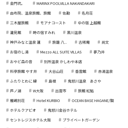
金門坑。
MARINX POOLVILLA NAKANDAKARI
由布院、温泉旅館、旅館
佐勘
名月荘
三木屋旅館
モアナコースト
ゆの宿 上越館
瀧見館
時の宿すみれ
黒川温泉
神戸みなと温泉 蓮
旅籠 八...
古稀庵
尚文
お宿のし湯
Mezzo ALL SUITE VILLAS
夢乃井
おやど森の音
別所温泉 かしわや本店
料亭旅館 やす井
大谷山荘
香雲館
赤湯温泉
ふたりとわに 縁
島根
鬼怒川温泉 あさや
芦ノ湖
W大阪
出雲市
旅館 紅鮎
雁嶋別荘
Hotel KURBIO
OCEAN BASE HAGANE/鋼
ホテルクアビオ
鬼怒川金谷ホテル
セントレジスホテル大阪
プライベートガーデン