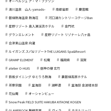
オーベルジュ ア・マ・ファソン
湯川温泉 山人-yamado-
南都留郡
慶雲館
磐梯熱海温泉 熱海荘
河口湖カントリーコテージBan
星野リゾート 奥入瀬渓流ホテル
金門坑
グランエレメント
星野リゾート リゾナーレ八ヶ岳
会津東山温泉 向瀧
ルイガンズ.スパ&リゾートTHE LUIGANS Spa&Resort
GRAMP ELEMENT
松庵
福岡県
滋賀
atelier O-HUIS
昼神の棲 玄竹
鉄板ダイニング ゆとりろ熱海
裏磐梯高原ホテル
茶寮宗園
里海邸
湖畔遊
里海邸 金波楼本邸
花仙庵
オーシャンビュー
Snow Peak FIELD SUITE HAKUBA KITAONE KOGEN
GLAMPROOK 飯綱高原
ヴィラ
ホテルリッジ