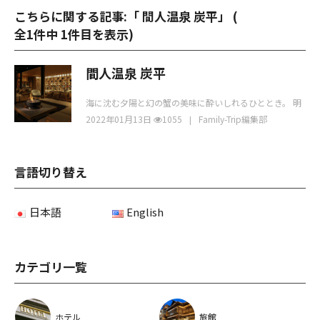
こちらに関する記事:「 間人温泉 炭平」 (
全1件中 1件目を表示
)
間人温泉 炭平
海に沈む夕陽と幻の蟹の美味に酔いしれるひととき。 明
治元年から受け継ぐ“もてなしの精神”に和む。 そ
2022年01月13日
1055
Family-Trip編集部
言語切り替え
日本語
English
カテゴリ一覧
ホテル
旅館