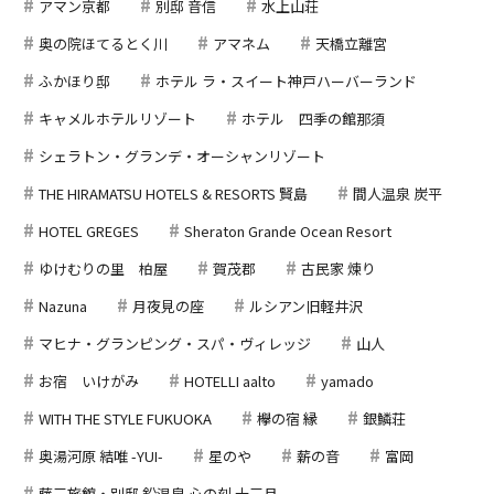
アマン京都
別邸 音信
水上山荘
奥の院ほてるとく川
アマネム
天橋立離宮
ふかほり邸
ホテル ラ・スイート神戸ハーバーランド
キャメルホテルリゾート
ホテル 四季の館那須
シェラトン・グランデ・オーシャンリゾート
THE HIRAMATSU HOTELS & RESORTS 賢島
間人温泉 炭平
HOTEL GREGES
Sheraton Grande Ocean Resort
ゆけむりの里 柏屋
賀茂郡
古民家 煉り
Nazuna
月夜見の座
ルシアン旧軽井沢
マヒナ・グランピング・スパ・ヴィレッジ
山人
お宿 いけがみ
HOTELLI aalto
yamado
WITH THE STYLE FUKUOKA
欅の宿 縁
銀鱗荘
奥湯河原 結唯 -YUI-
星のや
薪の音
富岡
藤三旅館・別邸 鉛温泉 心の刻 十三月