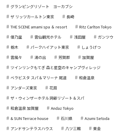
グランピングリゾート ヨーカブシ
ザ リッツカールトン東京
長崎
THE SCENE amami spa ＆ resort
Ritz Carlton Tokyo
倭乃里
雲仙観光ホテル
浅田屋
ガンツウ
栃木
パークハイアット東京
しょうげつ
雲風々
湯の出
芳賀郡
加賀屋
ツインリンクもてぎ 森と星空のキャンプヴィレッジ
ベラビスタ スパ＆マリーナ 尾道
和倉温泉
アンダーズ東京
花扇
ザ・ウィンザーホテル洞爺リゾート＆スパ
和倉温泉 加賀屋
Andaz Tokyo
& SUN Terrace house
石川県
Azumi Setoda
アンドサンテラスハウス
八ツ三館
東金