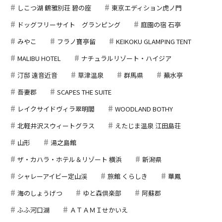
しこつ湖 鶴雅別荘 碧の座
東京エディション虎ノ門
ドッグフリーサイト グランピング
庭園の宿 石亭
みやこ
フラノ寶亭留
KEIKOKU GLAMPING TENT
MALIBU HOTEL
ナチュラルリゾート・ハイジア
汀邸 遠音近音
草津温泉
群馬県
蕪水亭
吾妻郡
SCAPES THE SUITE
レイクサイドヴィラ翠明閣
WOODLAND BOTHY
北軽井沢スウィートグラス
えたじま温泉 江田島荘
山形
湯之島館
ザ・カハラ・ホテル＆リゾート 横浜
新潟県
シャレーアイビー定山渓
旅館 くらしき
華鳳
海のしょうげつ
ゆと森倶楽部
阿蘇郡
ふふ河口湖
ＡＴＡＭＩせかいえ