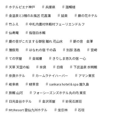
ホテルピエナ神戸
兵庫県
諧暢楼
金温泉と3種のお風呂 花菖蒲
延楽
藤の花ホテル
竹ふえ
中札内農村休暇村フェーリエンドルフ
仙寿庵
指宿白水館
鹿の音がこだまする御宿 離れ 花山水
薪の音 金澤
雅叙苑
はなれの宿 千の森
別邸 洛邑
宮崎
ての字屋
金城樓
きりしま悠久の宿 一心
天草 天空の船
奈良
日南
下呂温泉 水明館
奈良ホテル
カームラナイハーバー
アマン東京
岐阜県
緑草音
sankara hotel＆spa 屋久島
旅館 山河
フォーシーズンズホテル丸の内 東京
日光金谷ホテル
金沢茶屋
妙見石原荘
Mt.Resort 雲仙九州ホテル
坐忘林
石垣