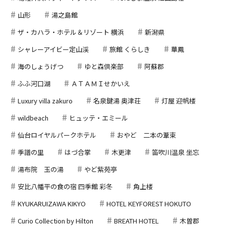
山形
湯之島館
ザ・カハラ・ホテル＆リゾート 横浜
新潟県
シャレーアイビー定山渓
旅館 くらしき
華鳳
海のしょうげつ
ゆと森倶楽部
阿蘇郡
ふふ河口湖
ＡＴＡＭＩせかいえ
Luxury villa zakuro
名泉鍵湯 奥津荘
灯屋 迎帆楼
wildbeach
ヒュッテ・エミール
仙台ロイヤルパークホテル
おやど 二本の葦束
季譜の里
はづ合掌
木更津
笛吹川温泉 坐忘
湯布院 玉の湯
やど紫苑亭
安比八幡平の食の宿 四季館 彩冬
角上楼
KYUKARUIZAWA KIKYO
HOTEL KEYFOREST HOKUTO
Curio Collection by Hilton
BREATH HOTEL
木曽郡