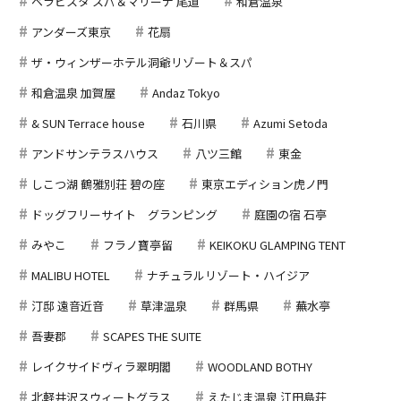
ベラビスタ スパ＆マリーナ 尾道
和倉温泉
アンダーズ東京
花扇
ザ・ウィンザーホテル洞爺リゾート＆スパ
和倉温泉 加賀屋
Andaz Tokyo
& SUN Terrace house
石川県
Azumi Setoda
アンドサンテラスハウス
八ツ三館
東金
しこつ湖 鶴雅別荘 碧の座
東京エディション虎ノ門
ドッグフリーサイト グランピング
庭園の宿 石亭
みやこ
フラノ寶亭留
KEIKOKU GLAMPING TENT
MALIBU HOTEL
ナチュラルリゾート・ハイジア
汀邸 遠音近音
草津温泉
群馬県
蕪水亭
吾妻郡
SCAPES THE SUITE
レイクサイドヴィラ翠明閣
WOODLAND BOTHY
北軽井沢スウィートグラス
えたじま温泉 江田島荘