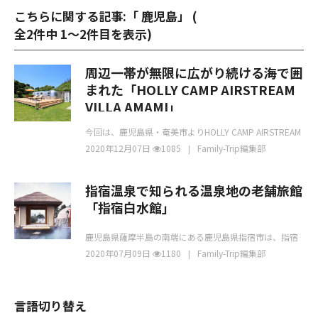
こちらに関する記事:「 鹿児島」 (
全2件中 1〜2件目を表示
)
周辺一帯が無限に広がり続ける海で囲
まれた「HOLLY CAMP AIRSTREAM
VILLA AMAMI」
今回は、鹿児島県・奄美市よりHOLLY CAMP AIRSTREAM
VILLA AMAMIについて
2020年12月07日
1085
Family-Trip編集部
指宿温泉で知られる温泉地の老舗旅館
「指宿白水館」
鹿児島県薩摩半島の南端にある鹿児島県指宿市は、指宿
温泉で知られる温泉地が有名です。また、七色に変化す
2020年07月09日
1180
Family-Trip編集部
言語切り替え