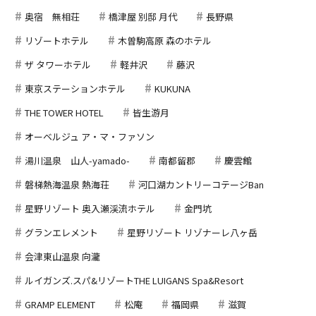
奥宿 無相荘
橋津屋 別邸 月代
長野県
リゾートホテル
木曽駒高原 森のホテル
ザ タワーホテル
軽井沢
藤沢
東京ステーションホテル
KUKUNA
THE TOWER HOTEL
皆生游月
オーベルジュ ア・マ・ファソン
湯川温泉 山人-yamado-
南都留郡
慶雲館
磐梯熱海温泉 熱海荘
河口湖カントリーコテージBan
星野リゾート 奥入瀬渓流ホテル
金門坑
グランエレメント
星野リゾート リゾナーレ八ヶ岳
会津東山温泉 向瀧
ルイガンズ.スパ&リゾートTHE LUIGANS Spa&Resort
GRAMP ELEMENT
松庵
福岡県
滋賀