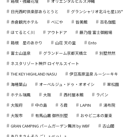
箱根・強羅花壇
オリエンタルヒルズ沖縄
日光西町倶楽部あらとうと
グランシャリオ北斗七星135°
赤倉観光ホテル
べにや
皆美館
百名伽藍
ほてるとく川
アウトドア
藤乃煌 富士御殿場
箱根 星のあかり
山荘 天の里
Ento
富士山温泉
グランドーム京都天橋立
別墅然然
ネスタリゾート神戸 ロイヤルスイート
THE KEY HIGHLAND NASU
伊豆高原温泉 ルーシーキキ
海椿葉山
オーベルジュ・ドゥ・オオイシ
翠松園
ホテル瑞鳳
大阪
西村屋本館
ラパン
大阪府
中の島
ろ霞
LAPIN
湯布院
大阪市
有馬山叢 御所別墅
おやど二本の葦束
GRAN CAMPING パームガーデン舞洲 by WBF
古山閣
ありまさんそう ごしょべっしょ