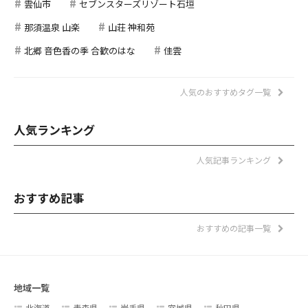
雲仙市
セブンスターズリゾート石垣
那須温泉 山楽
山荘 神和苑
北郷 音色香の季 合歓のはな
佳雲
人気のおすすめタグ一覧
人気ランキング
人気記事ランキング
おすすめ記事
おすすめの記事一覧
地域一覧
北海道
青森県
岩手県
宮城県
秋田県