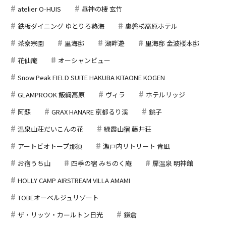
atelier O-HUIS
昼神の棲 玄竹
鉄板ダイニング ゆとりろ熱海
裏磐梯高原ホテル
茶寮宗園
里海邸
湖畔遊
里海邸 金波楼本邸
花仙庵
オーシャンビュー
Snow Peak FIELD SUITE HAKUBA KITAONE KOGEN
GLAMPROOK 飯綱高原
ヴィラ
ホテルリッジ
阿蘇
GRAX HANARE 京都るり渓
銚子
温泉山荘だいこんの花
緑霞山宿 藤井荘
アートビオトープ那須
瀬戸内リトリート 青凪
お宿うち山
四季の宿 みちのく庵
扉温泉 明神館
HOLLY CAMP AIRSTREAM VILLA AMAMI
TOBEオーベルジュリゾート
ザ・リッツ・カールトン日光
鎌倉