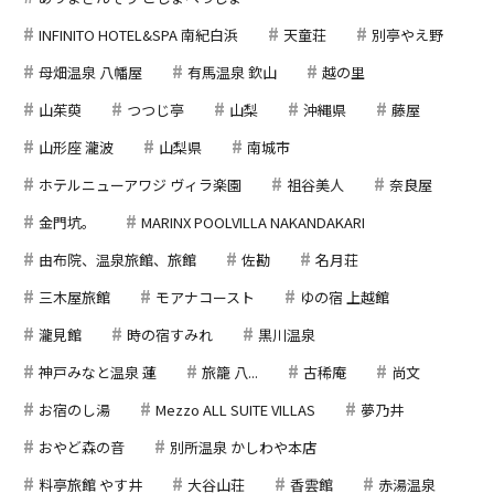
INFINITO HOTEL&SPA 南紀白浜
天童荘
別亭やえ野
母畑温泉 八幡屋
有馬温泉 欽山
越の里
山茱萸
つつじ亭
山梨
沖縄県
藤屋
山形座 瀧波
山梨県
南城市
ホテルニューアワジ ヴィラ楽園
祖谷美人
奈良屋
金門坑。
MARINX POOLVILLA NAKANDAKARI
由布院、温泉旅館、旅館
佐勘
名月荘
三木屋旅館
モアナコースト
ゆの宿 上越館
瀧見館
時の宿すみれ
黒川温泉
神戸みなと温泉 蓮
旅籠 八...
古稀庵
尚文
お宿のし湯
Mezzo ALL SUITE VILLAS
夢乃井
おやど森の音
別所温泉 かしわや本店
料亭旅館 やす井
大谷山荘
香雲館
赤湯温泉