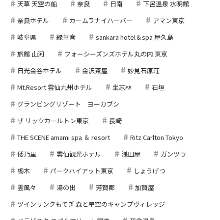
天草 天空の船
奈良
日南
下呂温泉 水明館
奈良ホテル
カームラナイハーバー
アマン東京
岐阜県
緑草音
sankara hotel＆spa 屋久島
旅館 山河
フォーシーズンズホテル丸の内 東京
日光金谷ホテル
金沢茶屋
妙見石原荘
Mt.Resort 雲仙九州ホテル
坐忘林
石垣
グランピングリゾート ヨーカブシ
ザ リッツカールトン東京
長崎
THE SCENE amami spa ＆ resort
Ritz Carlton Tokyo
倭乃里
雲仙観光ホテル
浅田屋
ガンツウ
栃木
パークハイアット東京
しょうげつ
雲風々
湯の出
芳賀郡
加賀屋
ツインリンクもてぎ 森と星空のキャンプヴィレッジ