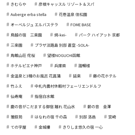
きむらや
彦根キャッスル リゾート＆スパ
Auberge erba stella
花巻温泉 佳松園
オーベルジュ エルバステラ
FOME BASE
鳥越の宿 三楽園
炯-kei-
パーク ハイアット 京都
三楽園
プラザ淡路島 別邸 蒼空 -SOLA-
角館山荘 侘桜
望楼NOGUCHI函館
ホテルピエナ神戸
兵庫県
諧暢楼
金温泉と3種のお風呂 花菖蒲
延楽
藤の花ホテル
竹ふえ
中札内農村休暇村フェーリエンドルフ
仙寿庵
指宿白水館
鹿の音がこだまする御宿 離れ 花山水
薪の音 金澤
雅叙苑
はなれの宿 千の森
別邸 洛邑
宮崎
ての字屋
金城樓
きりしま悠久の宿 一心