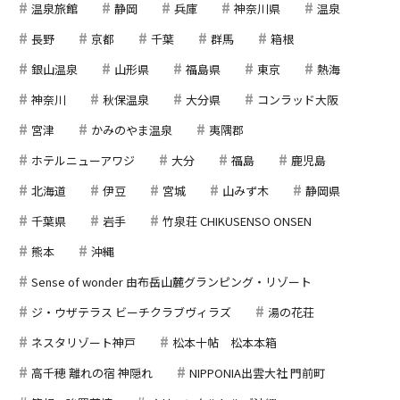
温泉旅館
静岡
兵庫
神奈川県
温泉
長野
京都
千葉
群馬
箱根
銀山温泉
山形県
福島県
東京
熱海
神奈川
秋保温泉
大分県
コンラッド大阪
宮津
かみのやま温泉
夷隅郡
ホテルニューアワジ
大分
福島
鹿児島
北海道
伊豆
宮城
山みず木
静岡県
千葉県
岩手
竹泉荘 CHIKUSENSO ONSEN
熊本
沖縄
Sense of wonder 由布岳山麓グランピング・リゾート
ジ・ウザテラス ビーチクラブヴィラズ
湯の花荘
ネスタリゾート神戸
松本十帖 松本本箱
高千穂 離れの宿 神隠れ
NIPPONIA出雲大社 門前町