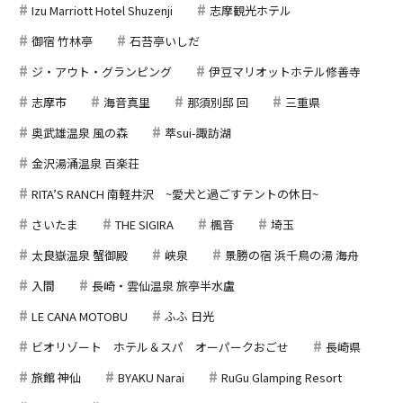
Izu Marriott Hotel Shuzenji
志摩観光ホテル
御宿 竹林亭
石苔亭いしだ
ジ・アウト・グランピング
伊豆マリオットホテル修善寺
志摩市
海音真里
那須別邸 回
三重県
奥武雄温泉 風の森
萃sui-諏訪湖
金沢湯涌温泉 百楽荘
RITA’S RANCH 南軽井沢 ~愛犬と過ごすテントの休日~
さいたま
THE SIGIRA
楓音
埼玉
太良嶽温泉 蟹御殿
峡泉
景勝の宿 浜千鳥の湯 海舟
入間
長崎・雲仙温泉 旅亭半水盧
LE CANA MOTOBU
ふふ 日光
ビオリゾート ホテル＆スパ オーパークおごせ
長崎県
旅館 神仙
BYAKU Narai
RuGu Glamping Resort