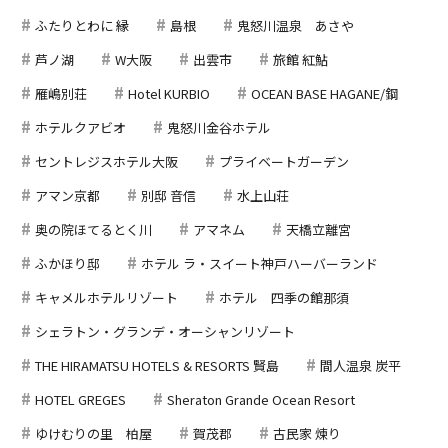
ふたりとわに 縁
島根
鬼怒川温泉 あさや
芦ノ湖
W大阪
出雲市
旅館 紅鮎
雁嶋別荘
Hotel KURBIO
OCEAN BASE HAGANE/鋼
ホテルクアビオ
鬼怒川金谷ホテル
セントレジスホテル大阪
プライベートガーデン
アマン京都
別邸 音信
水上山荘
奥の院ほてるとく川
アマネム
天橋立離宮
ふかほり邸
ホテル ラ・スイート神戸ハーバーランド
キャメルホテルリゾート
ホテル 四季の館那須
シェラトン・グランデ・オーシャンリゾート
THE HIRAMATSU HOTELS & RESORTS 賢島
間人温泉 炭平
HOTEL GREGES
Sheraton Grande Ocean Resort
ゆけむりの里 柏屋
賀茂郡
古民家 煉り