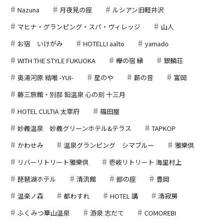
Nazuna
月夜見の座
ルシアン旧軽井沢
マヒナ・グランピング・スパ・ヴィレッジ
山人
お宿 いけがみ
HOTELLI aalto
yamado
WITH THE STYLE FUKUOKA
欅の宿 縁
銀鱗荘
奥湯河原 結唯 -YUI-
星のや
薪の音
富岡
藤三旅館・別邸 鉛温泉 心の刻 十三月
HOTEL CULTIA 太宰府
福田屋
妙義温泉 妙義グリーンホテル&テラス
TAPKOP
かわせみ
温泉グランピング シマブルー
雅樂倶
リバーリトリート雅樂倶
壱岐リトリート 海里村上
琵琶湖ホテル
清流館
鄙の座
豊岡
温楽ノ森
都わすれ
HOTEL 講
清寂房
ふくみつ華山温泉
游泉 志だて
COMOREBI