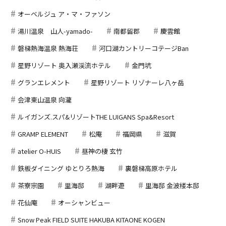
オーベルジュ ア・マ・ファソン
湯川温泉 山人-yamado-
南都留郡
慶雲館
磐梯熱海温泉 熱海荘
河口湖カントリーコテージBan
星野リゾート 奥入瀬渓流ホテル
金門坑
グランエレメント
星野リゾート リゾナーレ八ヶ岳
会津東山温泉 向瀧
ルイガンズ.スパ&リゾートTHE LUIGANS Spa&Resort
GRAMP ELEMENT
松庵
福岡県
滋賀
atelier O-HUIS
昼神の棲 玄竹
鉄板ダイニング ゆとりろ熱海
裏磐梯高原ホテル
茶寮宗園
里海邸
湖畔遊
里海邸 金波楼本邸
花仙庵
オーシャンビュー
Snow Peak FIELD SUITE HAKUBA KITAONE KOGEN