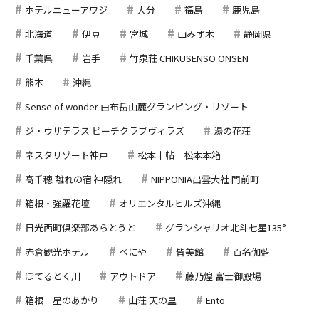
ホテルニューアワジ
大分
福島
鹿児島
北海道
伊豆
宮城
山みず木
静岡県
千葉県
岩手
竹泉荘 CHIKUSENSO ONSEN
熊本
沖縄
Sense of wonder 由布岳山麓グランピング・リゾート
ジ・ウザテラス ビーチクラブヴィラズ
湯の花荘
ネスタリゾート神戸
松本十帖 松本本箱
高千穂 離れの宿 神隠れ
NIPPONIA出雲大社 門前町
箱根・強羅花壇
オリエンタルヒルズ沖縄
日光西町倶楽部あらとうと
グランシャリオ北斗七星135°
赤倉観光ホテル
べにや
皆美館
百名伽藍
ほてるとく川
アウトドア
藤乃煌 富士御殿場
箱根 星のあかり
山荘 天の里
Ento