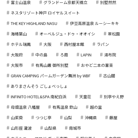
富士山温泉
グランドーム京都天橋立
別墅然然
ネスタリゾート神戸 ロイヤルスイート
THE KEY HIGHLAND NASU
伊豆高原温泉 ルーシーキキ
海椿葉山
オーベルジュ・ドゥ・オオイシ
翠松園
ホテル瑞鳳
大阪
西村屋本館
ラパン
大阪府
中の島
ろ霞
LAPIN
湯布院
大阪市
有馬山叢 御所別墅
おやど二本の葦束
GRAN CAMPING パームガーデン舞洲 by WBF
古山閣
ありまさんそう ごしょべっしょ
INFINITO HOTEL&SPA 南紀白浜
天童荘
別亭やえ野
母畑温泉 八幡屋
有馬温泉 欽山
越の里
山茱萸
つつじ亭
山梨
沖縄県
藤屋
山形座 瀧波
山梨県
南城市