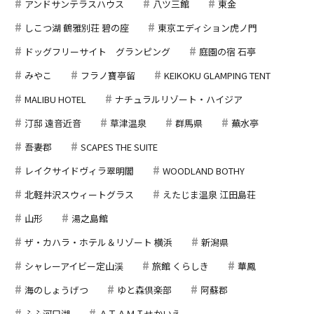
アンドサンテラスハウス
八ツ三館
東金
しこつ湖 鶴雅別荘 碧の座
東京エディション虎ノ門
ドッグフリーサイト グランピング
庭園の宿 石亭
みやこ
フラノ寶亭留
KEIKOKU GLAMPING TENT
MALIBU HOTEL
ナチュラルリゾート・ハイジア
汀邸 遠音近音
草津温泉
群馬県
蕪水亭
吾妻郡
SCAPES THE SUITE
レイクサイドヴィラ翠明閣
WOODLAND BOTHY
北軽井沢スウィートグラス
えたじま温泉 江田島荘
山形
湯之島館
ザ・カハラ・ホテル＆リゾート 横浜
新潟県
シャレーアイビー定山渓
旅館 くらしき
華鳳
海のしょうげつ
ゆと森倶楽部
阿蘇郡
ふふ河口湖
ＡＴＡＭＩせかいえ