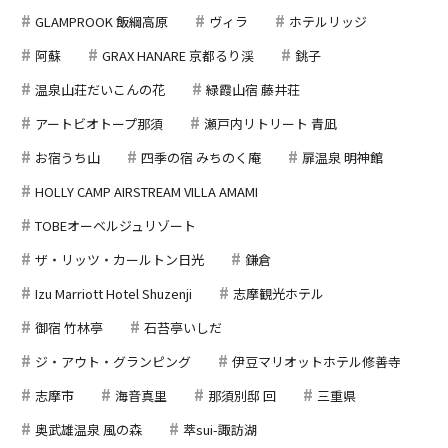
GLAMPROOK 飯綱高原
ヴィラ
ホテルリッジ
阿蘇
GRAX HANARE 京都るり渓
銚子
温泉山荘だいこんの花
緑霞山宿 藤井荘
アートビオトープ那須
瀬戸内リトリート 青凪
お宿うち山
四季の宿 みちのく庵
扉温泉 明神館
HOLLY CAMP AIRSTREAM VILLA AMAMI
TOBEオーベルジュリゾート
ザ・リッツ・カールトン日光
鎌倉
Izu Marriott Hotel Shuzenji
志摩観光ホテル
御宿 竹林亭
石苔亭いしだ
ジ・アウト・グランピング
伊豆マリオットホテル修善寺
志摩市
海音真里
那須別邸 回
三重県
奥武雄温泉 風の森
萃sui-諏訪湖