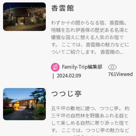
香雲館
わずか十の間からなる宿、香雲館。
喧騒を忘れ伊香保の歴史ある名湯と
優雅な設えに憩える人気のお宿で
す。 ここでは、香雲館の魅力などに
ついてご紹介します。 香雲館の...
Family-Trip編集部
761Viewed
|
2024.02.09
つつじ亭
五千坪の敷地に建つ、つつじ亭。 約
三千坪の自然林を野趣あふれる庭と
して楽しめる自然に寄り添った宿で
す。 ここでは、つつじ亭の魅力など