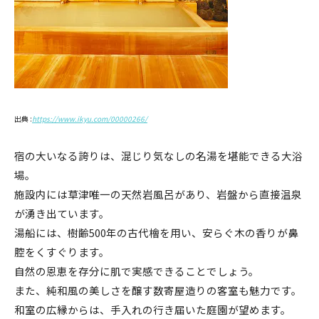
出典 :
https://www.ikyu.com/00000266/
宿の大いなる誇りは、混じり気なしの名湯を堪能できる大浴
場。
施設内には草津唯一の天然岩風呂があり、岩盤から直接温泉
が湧き出ています。
湯船には、樹齢500年の古代檜を用い、安らぐ木の香りが鼻
腔をくすぐります。
自然の恩恵を存分に肌で実感できることでしょう。
また、純和風の美しさを醸す数寄屋造りの客室も魅力です。
和室の広縁からは、手入れの行き届いた庭園が望めます。