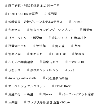
藤三旅館・別邸 鉛温泉 心の刻 十三月
HOTEL CULTIA 太宰府
福田屋
妙義温泉 妙義グリーンホテル&テラス
TAPKOP
かわせみ
温泉グランピング シマブルー
雅樂倶
リバーリトリート雅樂倶
壱岐リトリート 海里村上
琵琶湖ホテル
清流館
鄙の座
豊岡
温楽ノ森
都わすれ
HOTEL 講
清寂房
ふくみつ華山温泉
游泉 志だて
COMOREBI
きむらや
彦根キャッスル リゾート＆スパ
Auberge erba stella
花巻温泉 佳松園
オーベルジュ エルバステラ
FOME BASE
鳥越の宿 三楽園
炯-kei-
パーク ハイアット 京都
三楽園
プラザ淡路島 別邸 蒼空 -SOLA-