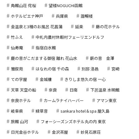
角館山荘 侘桜
望楼NOGUCHI函館
ホテルピエナ神戸
兵庫県
諧暢楼
金温泉と3種のお風呂 花菖蒲
延楽
藤の花ホテル
竹ふえ
中札内農村休暇村フェーリエンドルフ
仙寿庵
指宿白水館
鹿の音がこだまする御宿 離れ 花山水
薪の音 金澤
雅叙苑
はなれの宿 千の森
別邸 洛邑
宮崎
ての字屋
金城樓
きりしま悠久の宿 一心
天草 天空の船
奈良
日南
下呂温泉 水明館
奈良ホテル
カームラナイハーバー
アマン東京
岐阜県
緑草音
sankara hotel＆spa 屋久島
旅館 山河
フォーシーズンズホテル丸の内 東京
日光金谷ホテル
金沢茶屋
妙見石原荘