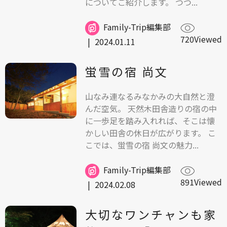
についてご紹介します。 つつ...
Family-Trip編集部
720Viewed
|
2024.01.11
蛍雪の宿 尚文
山なみ連なるみなかみの大自然と澄
んだ空気。 天然木田舎造りの宿の中
に一歩足を踏み入れれば、そこは懐
かしい田舎の休日が広がります。 こ
こでは、蛍雪の宿 尚文の魅力...
Family-Trip編集部
891Viewed
|
2024.02.08
大切なワンチャンも家