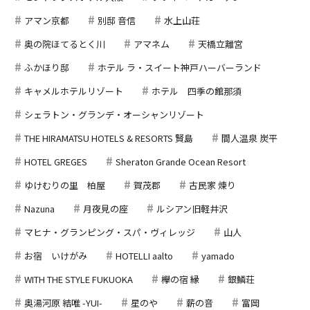
アマン京都
別邸 音信
水上山荘
奥の院ほてるとく川
アマネム
天橋立離宮
ふかほり邸
ホテル ラ・スイート神戸ハーバーランド
キャメルホテルリゾート
ホテル 四季の館那須
シェラトン・グランデ・オーシャンリゾート
THE HIRAMATSU HOTELS & RESORTS 賢島
間人温泉 炭平
HOTEL GREGES
Sheraton Grande Ocean Resort
ゆけむりの里 柏屋
賀茂郡
古民家 煉り
Nazuna
月夜見の座
ルシアン旧軽井沢
マヒナ・グランピング・スパ・ヴィレッジ
山人
お宿 いけがみ
HOTELLI aalto
yamado
WITH THE STYLE FUKUOKA
欅の宿 縁
銀鱗荘
奥湯河原 結唯 -YUI-
星のや
薪の音
富岡