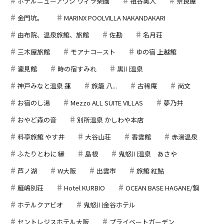
ホテルニューアワジ ヴィラ楽園
祖谷美人
奈良屋
金門坑。
MARINX POOLVILLA NAKANDAKARI
由布院、温泉旅館、旅館
佐勘
名月荘
三木屋旅館
モアナコースト
ゆの宿 上越館
瀧見館
時の宿すみれ
黒川温泉
神戸みなと温泉 蓮
旅籠 八...
古稀庵
尚文
お宿のし湯
Mezzo ALL SUITE VILLAS
夢乃井
おやど森の音
別所温泉 かしわや本店
料亭旅館 やす井
大谷山荘
香雲館
赤湯温泉
ふたりとわに 縁
島根
鬼怒川温泉 あさや
芦ノ湖
W大阪
出雲市
旅館 紅鮎
雁嶋別荘
Hotel KURBIO
OCEAN BASE HAGANE/鋼
ホテルクアビオ
鬼怒川金谷ホテル
セントレジスホテル大阪
プライベートガーデン