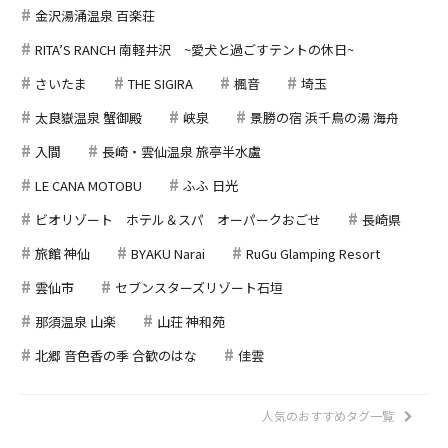
金沢湯涌温泉 百楽荘
RITA’S RANCH 南軽井沢 ~愛犬と過ごすテントの休日~
さいたま
THE SIGIRA
楓音
埼玉
太良嶽温泉 蟹御殿
峡泉
景勝の宿 浜千鳥の湯 海舟
入間
長崎・雲仙温泉 旅亭半水盧
LE CANA MOTOBU
ふふ 日光
ビオリゾート ホテル＆スパ オーパークおごせ
長崎県
旅館 神仙
BYAKU Narai
RuGu Glamping Resort
雲仙市
セブンスターズリゾート石垣
那須温泉 山楽
山荘 神和苑
北郷 音色香の季 合歓のはな
佳雲
人気のおすすめタグ一覧