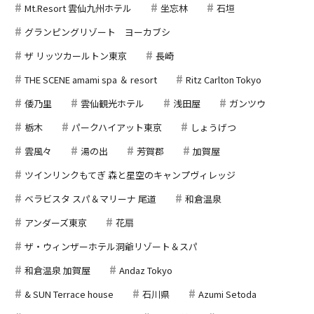
Mt.Resort 雲仙九州ホテル
坐忘林
石垣
グランピングリゾート ヨーカブシ
ザ リッツカールトン東京
長崎
THE SCENE amami spa ＆ resort
Ritz Carlton Tokyo
倭乃里
雲仙観光ホテル
浅田屋
ガンツウ
栃木
パークハイアット東京
しょうげつ
雲風々
湯の出
芳賀郡
加賀屋
ツインリンクもてぎ 森と星空のキャンプヴィレッジ
ベラビスタ スパ＆マリーナ 尾道
和倉温泉
アンダーズ東京
花扇
ザ・ウィンザーホテル洞爺リゾート＆スパ
和倉温泉 加賀屋
Andaz Tokyo
& SUN Terrace house
石川県
Azumi Setoda