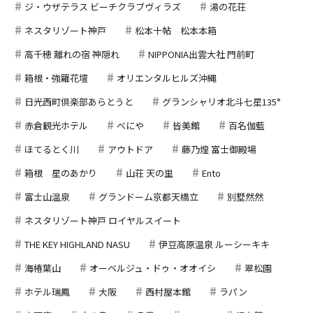
ジ・ウザテラス ビーチクラブヴィラズ
湯の花荘
ネスタリゾート神戸
松本十帖 松本本箱
高千穂 離れの宿 神隠れ
NIPPONIA出雲大社 門前町
箱根・強羅花壇
オリエンタルヒルズ沖縄
日光西町倶楽部あらとうと
グランシャリオ北斗七星135°
赤倉観光ホテル
べにや
皆美館
百名伽藍
ほてるとく川
アウトドア
藤乃煌 富士御殿場
箱根 星のあかり
山荘 天の里
Ento
富士山温泉
グランドーム京都天橋立
別墅然然
ネスタリゾート神戸 ロイヤルスイート
THE KEY HIGHLAND NASU
伊豆高原温泉 ルーシーキキ
海椿葉山
オーベルジュ・ドゥ・オオイシ
翠松園
ホテル瑞鳳
大阪
西村屋本館
ラパン