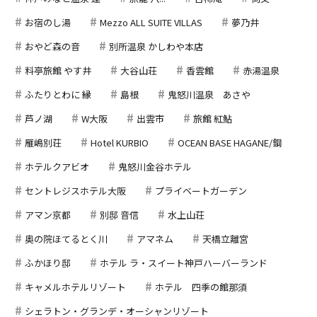
お宿のし湯
Mezzo ALL SUITE VILLAS
夢乃井
おやど森の音
別所温泉 かしわや本店
料亭旅館 やす井
大谷山荘
香雲館
赤湯温泉
ふたりとわに 縁
島根
鬼怒川温泉 あさや
芦ノ湖
W大阪
出雲市
旅館 紅鮎
雁嶋別荘
Hotel KURBIO
OCEAN BASE HAGANE/鋼
ホテルクアビオ
鬼怒川金谷ホテル
セントレジスホテル大阪
プライベートガーデン
アマン京都
別邸 音信
水上山荘
奥の院ほてるとく川
アマネム
天橋立離宮
ふかほり邸
ホテル ラ・スイート神戸ハーバーランド
キャメルホテルリゾート
ホテル 四季の館那須
シェラトン・グランデ・オーシャンリゾート