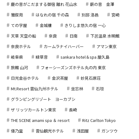
鹿の音がこだまする御宿 離れ 花山水
薪の音 金澤
雅叙苑
はなれの宿 千の森
別邸 洛邑
宮崎
ての字屋
金城樓
きりしま悠久の宿 一心
天草 天空の船
奈良
日南
下呂温泉 水明館
奈良ホテル
カームラナイハーバー
アマン東京
岐阜県
緑草音
sankara hotel＆spa 屋久島
旅館 山河
フォーシーズンズホテル丸の内 東京
日光金谷ホテル
金沢茶屋
妙見石原荘
Mt.Resort 雲仙九州ホテル
坐忘林
石垣
グランピングリゾート ヨーカブシ
ザ リッツカールトン東京
長崎
THE SCENE amami spa ＆ resort
Ritz Carlton Tokyo
倭乃里
雲仙観光ホテル
浅田屋
ガンツウ