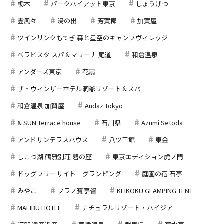
栃木
パークハイアット東京
しょうげつ
雲風々
湯の出
芳賀郡
加賀屋
ツインリンクもてぎ 森と星空のキャンプヴィレッジ
ベラビスタ スパ＆マリーナ 尾道
和倉温泉
アンダーズ東京
花扇
ザ・ウィンザーホテル洞爺リゾート＆スパ
和倉温泉 加賀屋
Andaz Tokyo
& SUN Terrace house
石川県
Azumi Setoda
アンドサンテラスハウス
八ツ三館
東金
しこつ湖 鶴雅別荘 碧の座
東京エディション虎ノ門
ドッグフリーサイト グランピング
庭園の宿 石亭
みやこ
フラノ寶亭留
KEIKOKU GLAMPING TENT
MALIBU HOTEL
ナチュラルリゾート・ハイジア