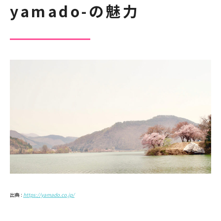
yamado-の魅力
出典 :
https://yamado.co.jp/