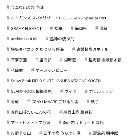
会津東山温泉 向瀧
ルイガンズ.スパ&リゾートTHE LUIGANS Spa&Resort
GRAMP ELEMENT
松庵
福岡県
滋賀
atelier O-HUIS
昼神の棲 玄竹
鉄板ダイニング ゆとりろ熱海
裏磐梯高原ホテル
茶寮宗園
里海邸
湖畔遊
里海邸 金波楼本邸
花仙庵
オーシャンビュー
Snow Peak FIELD SUITE HAKUBA KITAONE KOGEN
GLAMPROOK 飯綱高原
ヴィラ
ホテルリッジ
阿蘇
GRAX HANARE 京都るり渓
銚子
温泉山荘だいこんの花
緑霞山宿 藤井荘
アートビオトープ那須
瀬戸内リトリート 青凪
お宿うち山
四季の宿 みちのく庵
扉温泉 明神館