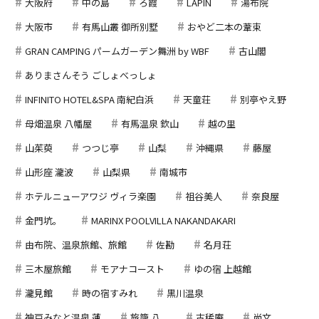
大阪府
中の島
ろ霞
LAPIN
湯布院
大阪市
有馬山叢 御所別墅
おやど二本の葦束
GRAN CAMPING パームガーデン舞洲 by WBF
古山閣
ありまさんそう ごしょべっしょ
INFINITO HOTEL&SPA 南紀白浜
天童荘
別亭やえ野
母畑温泉 八幡屋
有馬温泉 欽山
越の里
山茱萸
つつじ亭
山梨
沖縄県
藤屋
山形座 瀧波
山梨県
南城市
ホテルニューアワジ ヴィラ楽園
祖谷美人
奈良屋
金門坑。
MARINX POOLVILLA NAKANDAKARI
由布院、温泉旅館、旅館
佐勘
名月荘
三木屋旅館
モアナコースト
ゆの宿 上越館
瀧見館
時の宿すみれ
黒川温泉
神戸みなと温泉 蓮
旅籠 八...
古稀庵
尚文