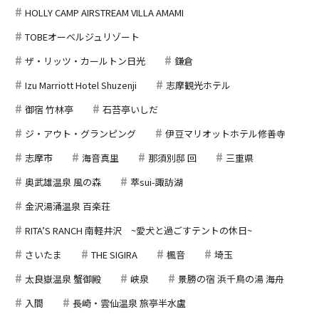
HOLLY CAMP AIRSTREAM VILLA AMAMI
TOBEオーベルジュリゾート
ザ・リッツ・カールトン日光
鎌倉
Izu Marriott Hotel Shuzenji
志摩観光ホテル
御宿 竹林亭
石苔亭いしだ
ジ・アウト・グランピング
伊豆マリオットホテル修善寺
志摩市
海音真里
那須別邸 回
三重県
奥武雄温泉 風の森
萃sui-諏訪湖
金沢湯涌温泉 百楽荘
RITA’S RANCH 南軽井沢 ~愛犬と過ごすテントの休日~
さいたま
THE SIGIRA
楓音
埼玉
太良嶽温泉 蟹御殿
峡泉
景勝の宿 浜千鳥の湯 海舟
入間
長崎・雲仙温泉 旅亭半水盧