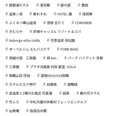
琵琶湖ホテル
清流館
鄙の座
豊岡
温楽ノ森
都わすれ
HOTEL 講
清寂房
ふくみつ華山温泉
游泉 志だて
COMOREBI
きむらや
彦根キャッスル リゾート＆スパ
Auberge erba stella
花巻温泉 佳松園
オーベルジュ エルバステラ
FOME BASE
鳥越の宿 三楽園
炯-kei-
パーク ハイアット 京都
三楽園
プラザ淡路島 別邸 蒼空 -SOLA-
角館山荘 侘桜
望楼NOGUCHI函館
ホテルピエナ神戸
兵庫県
諧暢楼
金温泉と3種のお風呂 花菖蒲
延楽
藤の花ホテル
竹ふえ
中札内農村休暇村フェーリエンドルフ
仙寿庵
指宿白水館