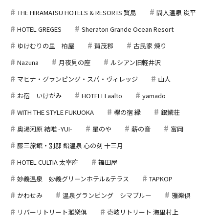
THE HIRAMATSU HOTELS & RESORTS 賢島
間人温泉 炭平
HOTEL GREGES
Sheraton Grande Ocean Resort
ゆけむりの里 柏屋
賀茂郡
古民家 煉り
Nazuna
月夜見の座
ルシアン旧軽井沢
マヒナ・グランピング・スパ・ヴィレッジ
山人
お宿 いけがみ
HOTELLI aalto
yamado
WITH THE STYLE FUKUOKA
欅の宿 縁
銀鱗荘
奥湯河原 結唯 -YUI-
星のや
薪の音
富岡
藤三旅館・別邸 鉛温泉 心の刻 十三月
HOTEL CULTIA 太宰府
福田屋
妙義温泉 妙義グリーンホテル&テラス
TAPKOP
かわせみ
温泉グランピング シマブルー
雅樂倶
リバーリトリート雅樂倶
壱岐リトリート 海里村上