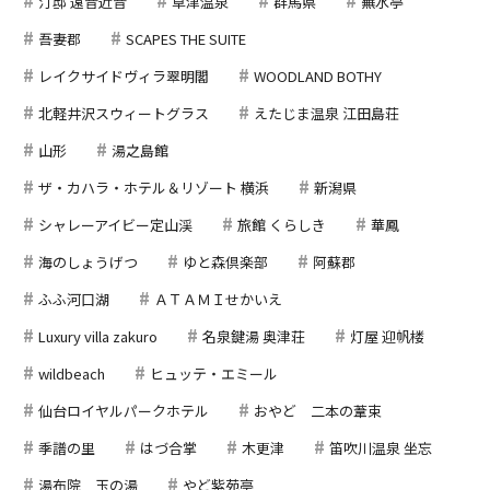
汀邸 遠音近音
草津温泉
群馬県
蕪水亭
吾妻郡
SCAPES THE SUITE
レイクサイドヴィラ翠明閣
WOODLAND BOTHY
北軽井沢スウィートグラス
えたじま温泉 江田島荘
山形
湯之島館
ザ・カハラ・ホテル＆リゾート 横浜
新潟県
シャレーアイビー定山渓
旅館 くらしき
華鳳
海のしょうげつ
ゆと森倶楽部
阿蘇郡
ふふ河口湖
ＡＴＡＭＩせかいえ
Luxury villa zakuro
名泉鍵湯 奥津荘
灯屋 迎帆楼
wildbeach
ヒュッテ・エミール
仙台ロイヤルパークホテル
おやど 二本の葦束
季譜の里
はづ合掌
木更津
笛吹川温泉 坐忘
湯布院 玉の湯
やど紫苑亭