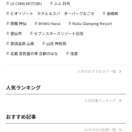
LE CANA MOTOBU
ふふ 日光
ビオリゾート ホテル＆スパ オーパークおごせ
長崎県
旅館 神仙
BYAKU Narai
RuGu Glamping Resort
雲仙市
セブンスターズリゾート石垣
那須温泉 山楽
山荘 神和苑
北郷 音色香の季 合歓のはな
佳雲
人気のおすすめタグ一覧
人気ランキング
人気記事ランキング
おすすめ記事
おすすめの記事一覧