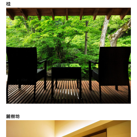
桂
麓樹坊