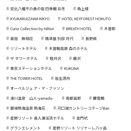
安比八幡平の食の宿 四季館 彩冬
角上楼
KYUKARUIZAWA KIKYO
HOTEL KEYFOREST HOKUTO
Curio Collection by Hilton
BREATH HOTEL
木曽郡
奥宿 無相荘
橋津屋 別邸 月代
長野県
リゾートホテル
木曽駒高原 森のホテル
ザ タワーホテル
軽井沢
藤沢
東京ステーションホテル
KUKUNA
THE TOWER HOTEL
皆生游月
オーベルジュ ア・マ・ファソン
湯川温泉 山人-yamado-
南都留郡
慶雲館
磐梯熱海温泉 熱海荘
河口湖カントリーコテージBan
星野リゾート 奥入瀬渓流ホテル
金門坑
グランエレメント
星野リゾート リゾナーレ八ヶ岳