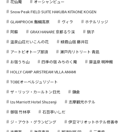
花仙庵
オーシャンビュー
Snow Peak FIELD SUITE HAKUBA KITAONE KOGEN
GLAMPROOK 飯綱高原
ヴィラ
ホテルリッジ
阿蘇
GRAX HANARE 京都るり渓
銚子
温泉山荘だいこんの花
緑霞山宿 藤井荘
アートビオトープ那須
瀬戸内リトリート 青凪
お宿うち山
四季の宿 みちのく庵
扉温泉 明神館
HOLLY CAMP AIRSTREAM VILLA AMAMI
TOBEオーベルジュリゾート
ザ・リッツ・カールトン日光
鎌倉
Izu Marriott Hotel Shuzenji
志摩観光ホテル
御宿 竹林亭
石苔亭いしだ
ジ・アウト・グランピング
伊豆マリオットホテル修善寺
志摩市
海音真里
那須別邸 回
三重県