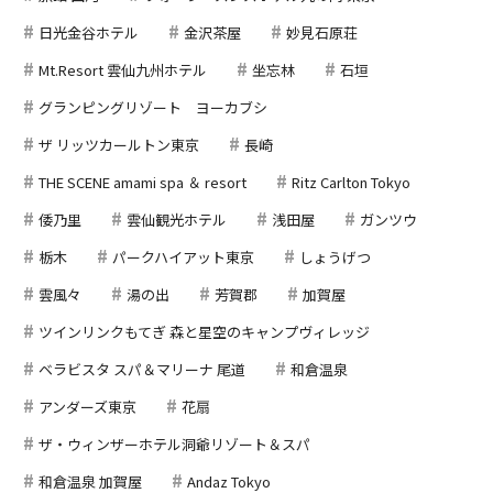
日光金谷ホテル
金沢茶屋
妙見石原荘
Mt.Resort 雲仙九州ホテル
坐忘林
石垣
グランピングリゾート ヨーカブシ
ザ リッツカールトン東京
長崎
THE SCENE amami spa ＆ resort
Ritz Carlton Tokyo
倭乃里
雲仙観光ホテル
浅田屋
ガンツウ
栃木
パークハイアット東京
しょうげつ
雲風々
湯の出
芳賀郡
加賀屋
ツインリンクもてぎ 森と星空のキャンプヴィレッジ
ベラビスタ スパ＆マリーナ 尾道
和倉温泉
アンダーズ東京
花扇
ザ・ウィンザーホテル洞爺リゾート＆スパ
和倉温泉 加賀屋
Andaz Tokyo