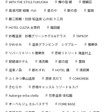
WITH THE STYLE FUKUOKA
欅の宿 縁
銀鱗荘
奥湯河原 結唯 -YUI-
星のや
薪の音
富岡
藤三旅館・別邸 鉛温泉 心の刻 十三月
HOTEL CULTIA 太宰府
福田屋
妙義温泉 妙義グリーンホテル&テラス
TAPKOP
かわせみ
温泉グランピング シマブルー
雅樂倶
リバーリトリート雅樂倶
壱岐リトリート 海里村上
琵琶湖ホテル
清流館
鄙の座
豊岡
温楽ノ森
都わすれ
HOTEL 講
清寂房
ふくみつ華山温泉
游泉 志だて
COMOREBI
きむらや
彦根キャッスル リゾート＆スパ
Auberge erba stella
花巻温泉 佳松園
オーベルジュ エルバステラ
FOME BASE