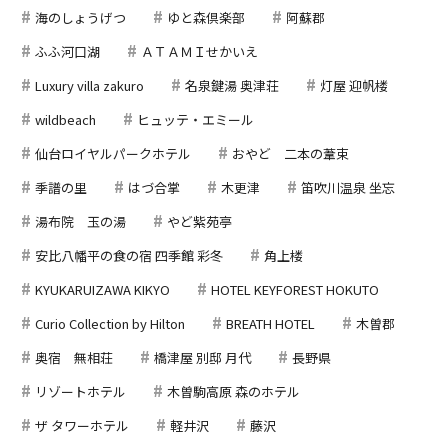
海のしょうげつ
ゆと森倶楽部
阿蘇郡
ふふ河口湖
ＡＴＡＭＩせかいえ
Luxury villa zakuro
名泉鍵湯 奥津荘
灯屋 迎帆楼
wildbeach
ヒュッテ・エミール
仙台ロイヤルパークホテル
おやど 二本の葦束
季譜の里
はづ合掌
木更津
笛吹川温泉 坐忘
湯布院 玉の湯
やど紫苑亭
安比八幡平の食の宿 四季館 彩冬
角上楼
KYUKARUIZAWA KIKYO
HOTEL KEYFOREST HOKUTO
Curio Collection by Hilton
BREATH HOTEL
木曽郡
奥宿 無相荘
橋津屋 別邸 月代
長野県
リゾートホテル
木曽駒高原 森のホテル
ザ タワーホテル
軽井沢
藤沢