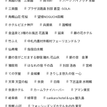
鳥越の宿 三楽園
炯-kei-
パーク ハイアット 京都
三楽園
プラザ淡路島 別邸 蒼空 -SOLA-
角館山荘 侘桜
望楼NOGUCHI函館
ホテルピエナ神戸
兵庫県
諧暢楼
金温泉と3種のお風呂 花菖蒲
延楽
藤の花ホテル
竹ふえ
中札内農村休暇村フェーリエンドルフ
仙寿庵
指宿白水館
鹿の音がこだまする御宿 離れ 花山水
薪の音 金澤
雅叙苑
はなれの宿 千の森
別邸 洛邑
宮崎
ての字屋
金城樓
きりしま悠久の宿 一心
天草 天空の船
奈良
日南
下呂温泉 水明館
奈良ホテル
カームラナイハーバー
アマン東京
岐阜県
緑草音
sankara hotel＆spa 屋久島
旅館 山河
フォーシーズンズホテル丸の内 東京