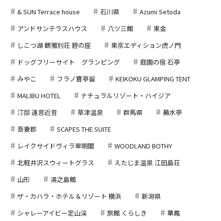
& SUN Terrace house
石川県
Azumi Setoda
アンドサンテラスハウス
八ツ三館
東金
しこつ湖 鶴雅別荘 碧の座
東京エディション虎ノ門
ドッグフリーサイト グランピング
庭園の宿 石亭
みやこ
フラノ寶亭留
KEIKOKU GLAMPING TENT
MALIBU HOTEL
ナチュラルリゾート・ハイジア
汀邸 遠音近音
草津温泉
群馬県
蕪水亭
吾妻郡
SCAPES THE SUITE
レイクサイドヴィラ翠明閣
WOODLAND BOTHY
北軽井沢スウィートグラス
えたじま温泉 江田島荘
山形
湯之島館
ザ・カハラ・ホテル＆リゾート 横浜
新潟県
シャレーアイビー定山渓
旅館 くらしき
華鳳