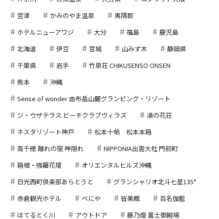
宮津
かみのやま温泉
夷隅郡
ホテルニューアワジ
大分
福島
鹿児島
北海道
伊豆
宮城
山みず木
静岡県
千葉県
岩手
竹泉荘 CHIKUSENSO ONSEN
熊本
沖縄
Sense of wonder 由布岳山麓グランピング・リゾート
ジ・ウザテラス ビーチクラブヴィラズ
湯の花荘
ネスタリゾート神戸
松本十帖 松本本箱
高千穂 離れの宿 神隠れ
NIPPONIA出雲大社 門前町
箱根・強羅花壇
オリエンタルヒルズ沖縄
日光西町倶楽部あらとうと
グランシャリオ北斗七星135°
赤倉観光ホテル
べにや
皆美館
百名伽藍
ほてるとく川
アウトドア
藤乃煌 富士御殿場