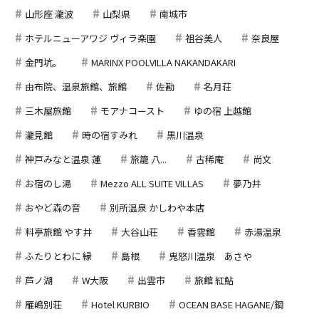
山形座 瀧波
山梨県
南城市
ホテルニューアワジ ヴィラ楽園
祖谷美人
奈良屋
金門坑。
MARINX POOLVILLA NAKANDAKARI
由布院、温泉旅館、旅館
佐勘
名月荘
三木屋旅館
モアナコースト
ゆの宿 上越館
瀧見館
時の宿すみれ
黒川温泉
神戸みなと温泉 蓮
旅籠 八...
古稀庵
尚文
お宿のし湯
Mezzo ALL SUITE VILLAS
夢乃井
おやど森の音
別所温泉 かしわや本店
料亭旅館 やす井
大谷山荘
香雲館
赤湯温泉
ふたりとわに 縁
島根
鬼怒川温泉 あさや
芦ノ湖
W大阪
出雲市
旅館 紅鮎
雁嶋別荘
Hotel KURBIO
OCEAN BASE HAGANE/鋼