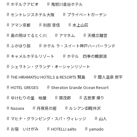
ホテルクアビオ
鬼怒川金谷ホテル
セントレジスホテル大阪
プライベートガーデン
アマン京都
別邸 音信
水上山荘
奥の院ほてるとく川
アマネム
天橋立離宮
ふかほり邸
ホテル ラ・スイート神戸ハーバーランド
キャメルホテルリゾート
ホテル 四季の館那須
シェラトン・グランデ・オーシャンリゾート
THE HIRAMATSU HOTELS & RESORTS 賢島
間人温泉 炭平
HOTEL GREGES
Sheraton Grande Ocean Resort
ゆけむりの里 柏屋
賀茂郡
古民家 煉り
Nazuna
月夜見の座
ルシアン旧軽井沢
マヒナ・グランピング・スパ・ヴィレッジ
山人
お宿 いけがみ
HOTELLI aalto
yamado