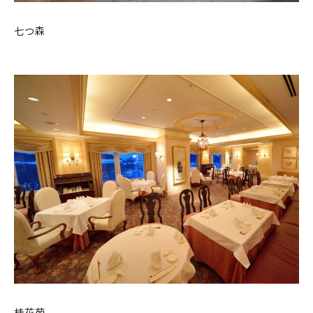
七つ森
桂花苑