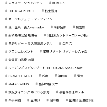
東京ステーションホテル
KUKUNA
THE TOWER HOTEL
皆生游月
オーベルジュ ア・マ・ファソン
湯川温泉 山人-yamado-
南都留郡
慶雲館
磐梯熱海温泉 熱海荘
河口湖カントリーコテージBan
星野リゾート 奥入瀬渓流ホテル
金門坑
グランエレメント
星野リゾート リゾナーレ八ヶ岳
会津東山温泉 向瀧
ルイガンズ.スパ&リゾートTHE LUIGANS Spa&Resort
GRAMP ELEMENT
松庵
福岡県
滋賀
atelier O-HUIS
昼神の棲 玄竹
鉄板ダイニング ゆとりろ熱海
裏磐梯高原ホテル
茶寮宗園
里海邸
湖畔遊
里海邸 金波楼本邸