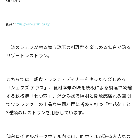
出典 :
https://www.srph.co.jp/
一流のシェフが振る舞う珠玉の料理群を楽しめる仙台が誇る
リゾートレストラン。
こちらでは、朝食・ランチ・ディナーをゆったり楽しめる
「シェフズ テラス」、食材本来の味を鉄板による調理で凝縮
する鉄板焼「七つ森」、温かみある照明と開放感溢れる空間
でワンランク上の上品な中国料理に舌鼓を打つ「桂花苑」と
3種類のレストランを用意しています。
仙台ロイヤルパークホテル内には、同ホテルが誇る大人気の