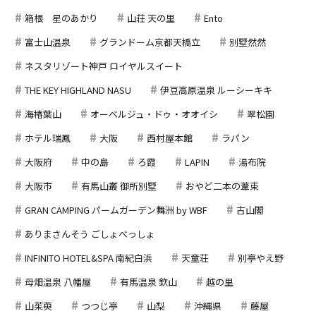
箱根 星のあかり
山荘 天の里
Ento
富士山温泉
グランドーム京都天橋立
別墅然然
ネスタリゾート神戸 ロイヤルスイート
THE KEY HIGHLAND NASU
伊豆高原温泉 ルーシーキキ
海椿葉山
オーベルジュ・ドゥ・オオイシ
翠松園
ホテル瑞鳳
大阪
西村屋本館
ラパン
大阪府
中の島
ろ霞
LAPIN
湯布院
大阪市
有馬山叢 御所別墅
おやど二本の葦束
GRAN CAMPING パームガーデン舞洲 by WBF
古山閣
ありまさんそう ごしょべっしょ
INFINITO HOTEL&SPA 南紀白浜
天童荘
別亭やえ野
母畑温泉 八幡屋
有馬温泉 欽山
越の里
山茱萸
つつじ亭
山梨
沖縄県
藤屋