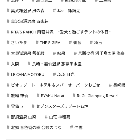
奥武雄温泉 風の森
萃sui-諏訪湖
金沢湯涌温泉 百楽荘
RITA’S RANCH 南軽井沢 ~愛犬と過ごすテントの休日~
さいたま
THE SIGIRA
楓音
埼玉
太良嶽温泉 蟹御殿
峡泉
景勝の宿 浜千鳥の湯 海舟
入間
長崎・雲仙温泉 旅亭半水盧
LE CANA MOTOBU
ふふ 日光
ビオリゾート ホテル＆スパ オーパークおごせ
長崎県
旅館 神仙
BYAKU Narai
RuGu Glamping Resort
雲仙市
セブンスターズリゾート石垣
那須温泉 山楽
山荘 神和苑
北郷 音色香の季 合歓のはな
佳雲