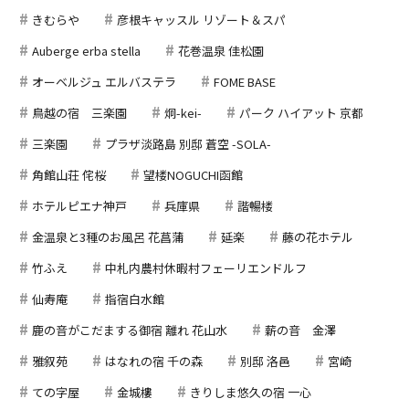
きむらや
彦根キャッスル リゾート＆スパ
Auberge erba stella
花巻温泉 佳松園
オーベルジュ エルバステラ
FOME BASE
鳥越の宿 三楽園
炯-kei-
パーク ハイアット 京都
三楽園
プラザ淡路島 別邸 蒼空 -SOLA-
角館山荘 侘桜
望楼NOGUCHI函館
ホテルピエナ神戸
兵庫県
諧暢楼
金温泉と3種のお風呂 花菖蒲
延楽
藤の花ホテル
竹ふえ
中札内農村休暇村フェーリエンドルフ
仙寿庵
指宿白水館
鹿の音がこだまする御宿 離れ 花山水
薪の音 金澤
雅叙苑
はなれの宿 千の森
別邸 洛邑
宮崎
ての字屋
金城樓
きりしま悠久の宿 一心