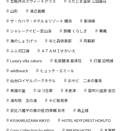
北軽井沢スウィートグラス
えたじま温泉 江田島荘
山形
湯之島館
ザ・カハラ・ホテル＆リゾート 横浜
新潟県
シャレーアイビー定山渓
旅館 くらしき
華鳳
海のしょうげつ
ゆと森倶楽部
阿蘇郡
ふふ河口湖
ＡＴＡＭＩせかいえ
Luxury villa zakuro
名泉鍵湯 奥津荘
灯屋 迎帆楼
wildbeach
ヒュッテ・エミール
仙台ロイヤルパークホテル
おやど 二本の葦束
季譜の里
はづ合掌
木更津
笛吹川温泉 坐忘
湯布院 玉の湯
やど紫苑亭
安比八幡平の食の宿 四季館 彩冬
角上楼
KYUKARUIZAWA KIKYO
HOTEL KEYFOREST HOKUTO
Curio Collection by Hilton
BREATH HOTEL
木曽郡