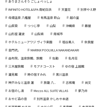
ありまさんそう ごしょべっしょ
INFINITO HOTEL&SPA 南紀白浜
天童荘
別亭やえ野
母畑温泉 八幡屋
有馬温泉 欽山
越の里
山茱萸
つつじ亭
山梨
沖縄県
藤屋
山形座 瀧波
山梨県
南城市
ホテルニューアワジ ヴィラ楽園
祖谷美人
奈良屋
金門坑。
MARINX POOLVILLA NAKANDAKARI
由布院、温泉旅館、旅館
佐勘
名月荘
三木屋旅館
モアナコースト
ゆの宿 上越館
瀧見館
時の宿すみれ
黒川温泉
神戸みなと温泉 蓮
旅籠 八...
古稀庵
尚文
お宿のし湯
Mezzo ALL SUITE VILLAS
夢乃井
おやど森の音
別所温泉 かしわや本店
料亭旅館 やす井
大谷山荘
香雲館
赤湯温泉