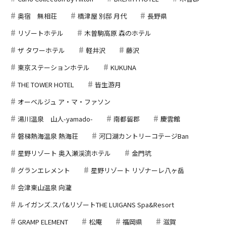
奥宿 無相荘
橋津屋 別邸 月代
長野県
リゾートホテル
木曽駒高原 森のホテル
ザ タワーホテル
軽井沢
藤沢
東京ステーションホテル
KUKUNA
THE TOWER HOTEL
皆生游月
オーベルジュ ア・マ・ファソン
湯川温泉 山人-yamado-
南都留郡
慶雲館
磐梯熱海温泉 熱海荘
河口湖カントリーコテージBan
星野リゾート 奥入瀬渓流ホテル
金門坑
グランエレメント
星野リゾート リゾナーレ八ヶ岳
会津東山温泉 向瀧
ルイガンズ.スパ&リゾートTHE LUIGANS Spa&Resort
GRAMP ELEMENT
松庵
福岡県
滋賀