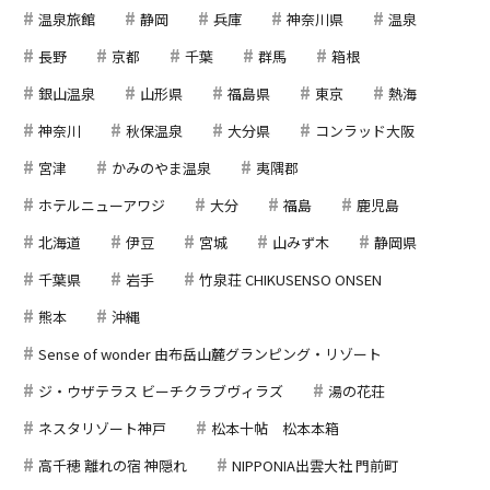
温泉旅館
静岡
兵庫
神奈川県
温泉
長野
京都
千葉
群馬
箱根
銀山温泉
山形県
福島県
東京
熱海
神奈川
秋保温泉
大分県
コンラッド大阪
宮津
かみのやま温泉
夷隅郡
ホテルニューアワジ
大分
福島
鹿児島
北海道
伊豆
宮城
山みず木
静岡県
千葉県
岩手
竹泉荘 CHIKUSENSO ONSEN
熊本
沖縄
Sense of wonder 由布岳山麓グランピング・リゾート
ジ・ウザテラス ビーチクラブヴィラズ
湯の花荘
ネスタリゾート神戸
松本十帖 松本本箱
高千穂 離れの宿 神隠れ
NIPPONIA出雲大社 門前町