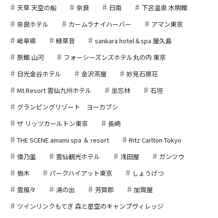
天草 天空の船
奈良
日南
下呂温泉 水明館
奈良ホテル
カームラナイハーバー
アマン東京
岐阜県
緑草音
sankara hotel＆spa 屋久島
旅館 山河
フォーシーズンズホテル丸の内 東京
日光金谷ホテル
金沢茶屋
妙見石原荘
Mt.Resort 雲仙九州ホテル
坐忘林
石垣
グランピングリゾート ヨーカブシ
ザ リッツカールトン東京
長崎
THE SCENE amami spa ＆ resort
Ritz Carlton Tokyo
倭乃里
雲仙観光ホテル
浅田屋
ガンツウ
栃木
パークハイアット東京
しょうげつ
雲風々
湯の出
芳賀郡
加賀屋
ツインリンクもてぎ 森と星空のキャンプヴィレッジ