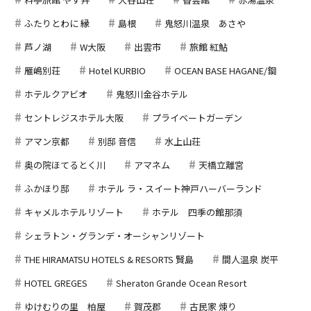
ふたりとわに 縁
島根
鬼怒川温泉 あさや
芦ノ湖
W大阪
出雲市
旅館 紅鮎
雁嶋別荘
Hotel KURBIO
OCEAN BASE HAGANE/鋼
ホテルクアビオ
鬼怒川金谷ホテル
セントレジスホテル大阪
プライベートガーデン
アマン京都
別邸 音信
水上山荘
奥の院ほてるとく川
アマネム
天橋立離宮
ふかほり邸
ホテル ラ・スイート神戸ハーバーランド
キャメルホテルリゾート
ホテル 四季の館那須
シェラトン・グランデ・オーシャンリゾート
THE HIRAMATSU HOTELS & RESORTS 賢島
間人温泉 炭平
HOTEL GREGES
Sheraton Grande Ocean Resort
ゆけむりの里 柏屋
賀茂郡
古民家 煉り