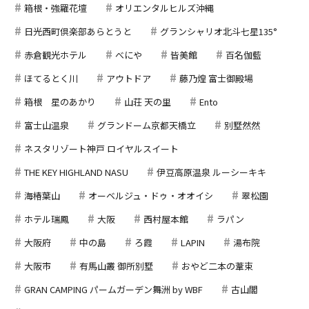
箱根・強羅花壇
オリエンタルヒルズ沖縄
日光西町倶楽部あらとうと
グランシャリオ北斗七星135°
赤倉観光ホテル
べにや
皆美館
百名伽藍
ほてるとく川
アウトドア
藤乃煌 富士御殿場
箱根 星のあかり
山荘 天の里
Ento
富士山温泉
グランドーム京都天橋立
別墅然然
ネスタリゾート神戸 ロイヤルスイート
THE KEY HIGHLAND NASU
伊豆高原温泉 ルーシーキキ
海椿葉山
オーベルジュ・ドゥ・オオイシ
翠松園
ホテル瑞鳳
大阪
西村屋本館
ラパン
大阪府
中の島
ろ霞
LAPIN
湯布院
大阪市
有馬山叢 御所別墅
おやど二本の葦束
GRAN CAMPING パームガーデン舞洲 by WBF
古山閣