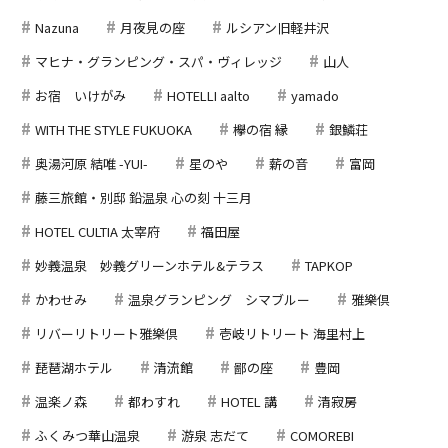
Nazuna
月夜見の座
ルシアン旧軽井沢
マヒナ・グランピング・スパ・ヴィレッジ
山人
お宿 いけがみ
HOTELLI aalto
yamado
WITH THE STYLE FUKUOKA
欅の宿 縁
銀鱗荘
奥湯河原 結唯 -YUI-
星のや
薪の音
富岡
藤三旅館・別邸 鉛温泉 心の刻 十三月
HOTEL CULTIA 太宰府
福田屋
妙義温泉 妙義グリーンホテル&テラス
TAPKOP
かわせみ
温泉グランピング シマブルー
雅樂倶
リバーリトリート雅樂倶
壱岐リトリート 海里村上
琵琶湖ホテル
清流館
鄙の座
豊岡
温楽ノ森
都わすれ
HOTEL 講
清寂房
ふくみつ華山温泉
游泉 志だて
COMOREBI