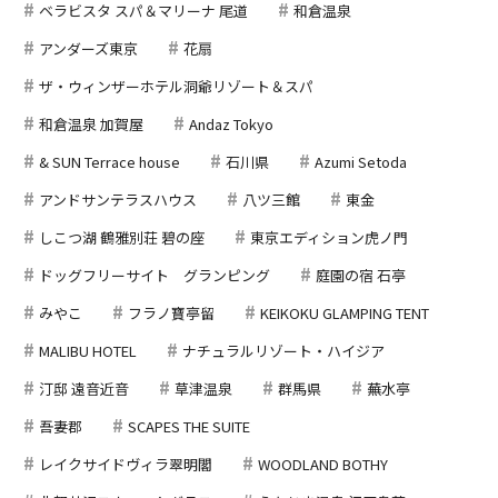
ベラビスタ スパ＆マリーナ 尾道
和倉温泉
アンダーズ東京
花扇
ザ・ウィンザーホテル洞爺リゾート＆スパ
和倉温泉 加賀屋
Andaz Tokyo
& SUN Terrace house
石川県
Azumi Setoda
アンドサンテラスハウス
八ツ三館
東金
しこつ湖 鶴雅別荘 碧の座
東京エディション虎ノ門
ドッグフリーサイト グランピング
庭園の宿 石亭
みやこ
フラノ寶亭留
KEIKOKU GLAMPING TENT
MALIBU HOTEL
ナチュラルリゾート・ハイジア
汀邸 遠音近音
草津温泉
群馬県
蕪水亭
吾妻郡
SCAPES THE SUITE
レイクサイドヴィラ翠明閣
WOODLAND BOTHY