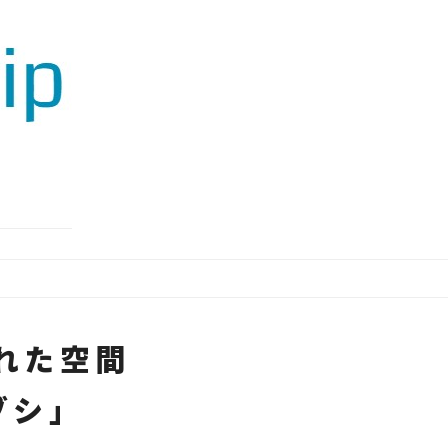
れた空間
ブシ」