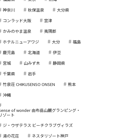
神奈川
秋保温泉
大分県
コンラッド大阪
宮津
かみのやま温泉
夷隅郡
ホテルニューアワジ
大分
福島
鹿児島
北海道
伊豆
宮城
山みず木
静岡県
千葉県
岩手
竹泉荘 CHIKUSENSO ONSEN
熊本
沖縄
Sense of wonder 由布岳山麓グランピング・
リゾート
ジ・ウザテラス ビーチクラブヴィラズ
湯の花荘
ネスタリゾート神戸