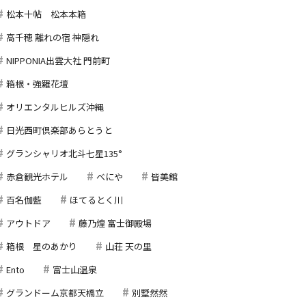
松本十帖 松本本箱
高千穂 離れの宿 神隠れ
NIPPONIA出雲大社 門前町
箱根・強羅花壇
オリエンタルヒルズ沖縄
日光西町倶楽部あらとうと
グランシャリオ北斗七星135°
赤倉観光ホテル
べにや
皆美館
百名伽藍
ほてるとく川
アウトドア
藤乃煌 富士御殿場
箱根 星のあかり
山荘 天の里
Ento
富士山温泉
グランドーム京都天橋立
別墅然然