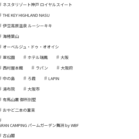
ネスタリゾート神戸 ロイヤルスイート
THE KEY HIGHLAND NASU
伊豆高原温泉 ルーシーキキ
海椿葉山
オーベルジュ・ドゥ・オオイシ
翠松園
ホテル瑞鳳
大阪
西村屋本館
ラパン
大阪府
中の島
ろ霞
LAPIN
湯布院
大阪市
有馬山叢 御所別墅
おやど二本の葦束
GRAN CAMPING パームガーデン舞洲 by WBF
古山閣