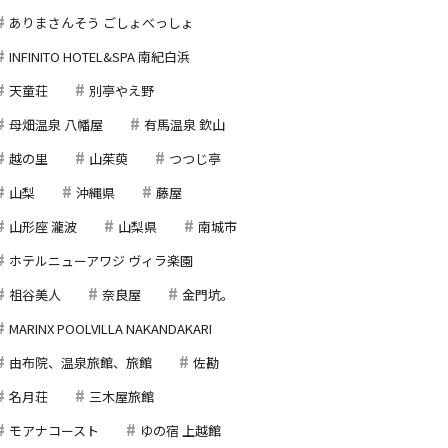
ありまさんそう ごしょべっしょ
INFINITO HOTEL&SPA 南紀白浜
天童荘
別亭やえ野
母畑温泉 八幡屋
有馬温泉 欽山
越の里
山茱萸
つつじ亭
山梨
沖縄県
藤屋
山形座 瀧波
山梨県
南城市
ホテルニューアワジ ヴィラ楽園
祖谷美人
奈良屋
金門坑。
MARINX POOLVILLA NAKANDAKARI
由布院、温泉旅館、旅館
佐勘
名月荘
三木屋旅館
モアナコースト
ゆの宿 上越館