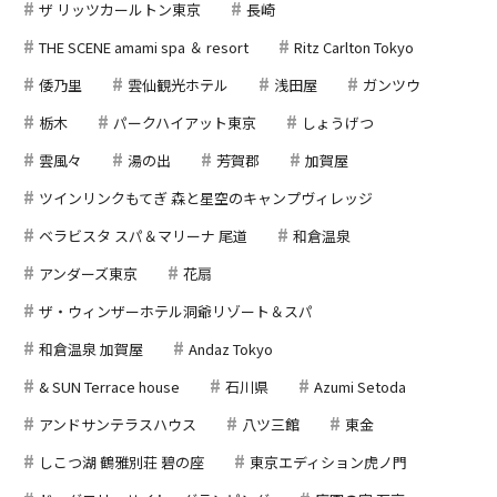
ザ リッツカールトン東京
長崎
THE SCENE amami spa ＆ resort
Ritz Carlton Tokyo
倭乃里
雲仙観光ホテル
浅田屋
ガンツウ
栃木
パークハイアット東京
しょうげつ
雲風々
湯の出
芳賀郡
加賀屋
ツインリンクもてぎ 森と星空のキャンプヴィレッジ
ベラビスタ スパ＆マリーナ 尾道
和倉温泉
アンダーズ東京
花扇
ザ・ウィンザーホテル洞爺リゾート＆スパ
和倉温泉 加賀屋
Andaz Tokyo
& SUN Terrace house
石川県
Azumi Setoda
アンドサンテラスハウス
八ツ三館
東金
しこつ湖 鶴雅別荘 碧の座
東京エディション虎ノ門