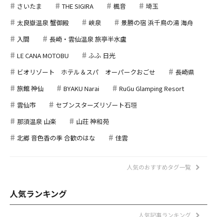
さいたま
THE SIGIRA
楓音
埼玉
太良嶽温泉 蟹御殿
峡泉
景勝の宿 浜千鳥の湯 海舟
入間
長崎・雲仙温泉 旅亭半水盧
LE CANA MOTOBU
ふふ 日光
ビオリゾート ホテル＆スパ オーパークおごせ
長崎県
旅館 神仙
BYAKU Narai
RuGu Glamping Resort
雲仙市
セブンスターズリゾート石垣
那須温泉 山楽
山荘 神和苑
北郷 音色香の季 合歓のはな
佳雲
人気のおすすめタグ一覧
人気ランキング
人気記事ランキング