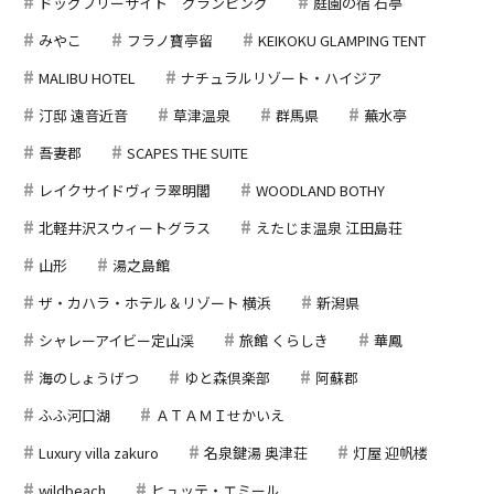
ドッグフリーサイト グランピング
庭園の宿 石亭
みやこ
フラノ寶亭留
KEIKOKU GLAMPING TENT
MALIBU HOTEL
ナチュラルリゾート・ハイジア
汀邸 遠音近音
草津温泉
群馬県
蕪水亭
吾妻郡
SCAPES THE SUITE
レイクサイドヴィラ翠明閣
WOODLAND BOTHY
北軽井沢スウィートグラス
えたじま温泉 江田島荘
山形
湯之島館
ザ・カハラ・ホテル＆リゾート 横浜
新潟県
シャレーアイビー定山渓
旅館 くらしき
華鳳
海のしょうげつ
ゆと森倶楽部
阿蘇郡
ふふ河口湖
ＡＴＡＭＩせかいえ
Luxury villa zakuro
名泉鍵湯 奥津荘
灯屋 迎帆楼
wildbeach
ヒュッテ・エミール