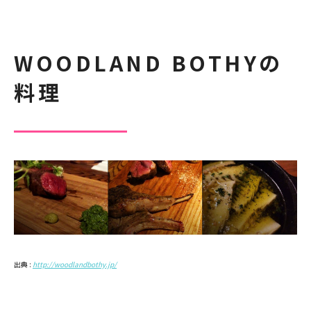
WOODLAND BOTHYの
料理
出典 :
http://woodlandbothy.jp/