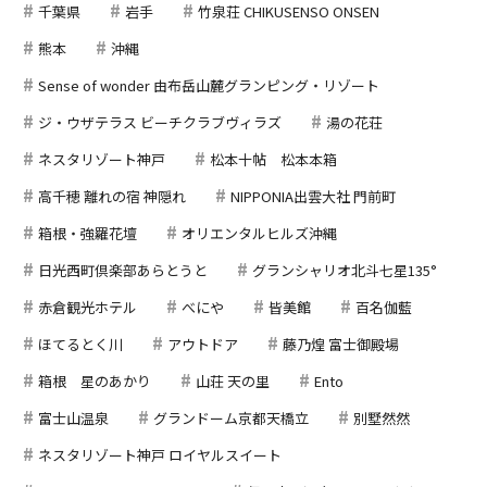
千葉県
岩手
竹泉荘 CHIKUSENSO ONSEN
熊本
沖縄
Sense of wonder 由布岳山麓グランピング・リゾート
ジ・ウザテラス ビーチクラブヴィラズ
湯の花荘
ネスタリゾート神戸
松本十帖 松本本箱
高千穂 離れの宿 神隠れ
NIPPONIA出雲大社 門前町
箱根・強羅花壇
オリエンタルヒルズ沖縄
日光西町倶楽部あらとうと
グランシャリオ北斗七星135°
赤倉観光ホテル
べにや
皆美館
百名伽藍
ほてるとく川
アウトドア
藤乃煌 富士御殿場
箱根 星のあかり
山荘 天の里
Ento
富士山温泉
グランドーム京都天橋立
別墅然然
ネスタリゾート神戸 ロイヤルスイート