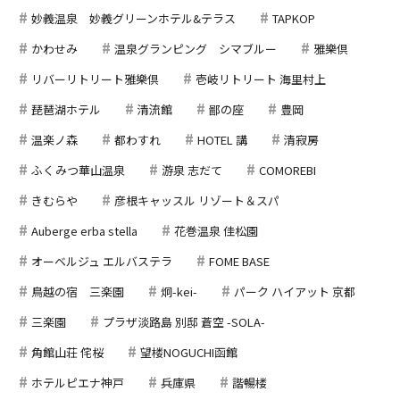
妙義温泉 妙義グリーンホテル&テラス
TAPKOP
かわせみ
温泉グランピング シマブルー
雅樂倶
リバーリトリート雅樂倶
壱岐リトリート 海里村上
琵琶湖ホテル
清流館
鄙の座
豊岡
温楽ノ森
都わすれ
HOTEL 講
清寂房
ふくみつ華山温泉
游泉 志だて
COMOREBI
きむらや
彦根キャッスル リゾート＆スパ
Auberge erba stella
花巻温泉 佳松園
オーベルジュ エルバステラ
FOME BASE
鳥越の宿 三楽園
炯-kei-
パーク ハイアット 京都
三楽園
プラザ淡路島 別邸 蒼空 -SOLA-
角館山荘 侘桜
望楼NOGUCHI函館
ホテルピエナ神戸
兵庫県
諧暢楼