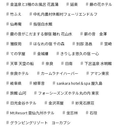
金温泉と3種のお風呂 花菖蒲
延楽
藤の花ホテル
竹ふえ
中札内農村休暇村フェーリエンドルフ
仙寿庵
指宿白水館
鹿の音がこだまする御宿 離れ 花山水
薪の音 金澤
雅叙苑
はなれの宿 千の森
別邸 洛邑
宮崎
ての字屋
金城樓
きりしま悠久の宿 一心
天草 天空の船
奈良
日南
下呂温泉 水明館
奈良ホテル
カームラナイハーバー
アマン東京
岐阜県
緑草音
sankara hotel＆spa 屋久島
旅館 山河
フォーシーズンズホテル丸の内 東京
日光金谷ホテル
金沢茶屋
妙見石原荘
Mt.Resort 雲仙九州ホテル
坐忘林
石垣
グランピングリゾート ヨーカブシ