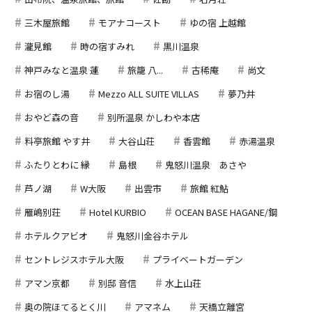
三木屋旅館
モアナコースト
ゆの宿 上越館
瀧見館
時の宿すみれ
黒川温泉
神戸みなと温泉 蓮
旅籠 八...
古稀庵
尚文
お宿のし湯
Mezzo ALL SUITE VILLAS
夢乃井
おやど森の音
別所温泉 かしわや本店
料亭旅館 やす井
大谷山荘
香雲館
赤湯温泉
ふたりとわに 縁
島根
鬼怒川温泉 あさや
芦ノ湖
W大阪
出雲市
旅館 紅鮎
雁嶋別荘
Hotel KURBIO
OCEAN BASE HAGANE/鋼
ホテルクアビオ
鬼怒川金谷ホテル
セントレジスホテル大阪
プライベートガーデン
アマン京都
別邸 音信
水上山荘
奥の院ほてるとく川
アマネム
天橋立離宮