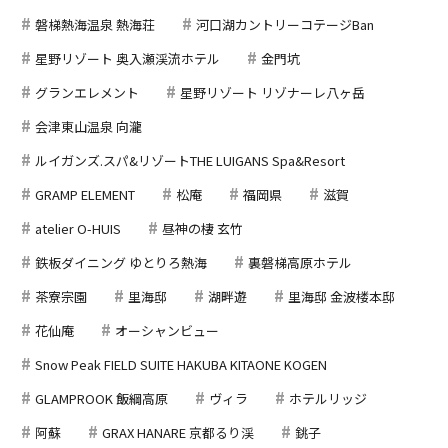
磐梯熱海温泉 熱海荘
河口湖カントリーコテージBan
星野リゾート 奥入瀬渓流ホテル
金門坑
グランエレメント
星野リゾート リゾナーレ八ヶ岳
会津東山温泉 向瀧
ルイガンズ.スパ&リゾートTHE LUIGANS Spa&Resort
GRAMP ELEMENT
松庵
福岡県
滋賀
atelier O-HUIS
昼神の棲 玄竹
鉄板ダイニング ゆとりろ熱海
裏磐梯高原ホテル
茶寮宗園
里海邸
湖畔遊
里海邸 金波楼本邸
花仙庵
オーシャンビュー
Snow Peak FIELD SUITE HAKUBA KITAONE KOGEN
GLAMPROOK 飯綱高原
ヴィラ
ホテルリッジ
阿蘇
GRAX HANARE 京都るり渓
銚子