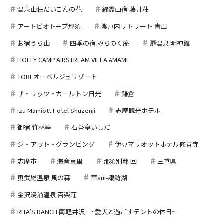
温泉山荘だいこんの花
緑霞山宿 藤井荘
アートビオトープ那須
瀬戸内リトリート 青凪
お宿うち山
四季の宿 みちのく庵
扉温泉 明神館
HOLLY CAMP AIRSTREAM VILLA AMAMI
TOBEオーベルジュリゾート
ザ・リッツ・カールトン日光
鎌倉
Izu Marriott Hotel Shuzenji
志摩観光ホテル
御宿 竹林亭
石苔亭いしだ
ジ・アウト・グランピング
伊豆マリオットホテル修善寺
志摩市
海音真里
那須別邸 回
三重県
奥武雄温泉 風の森
萃sui-諏訪湖
金沢湯涌温泉 百楽荘
RITA’S RANCH 南軽井沢 ~愛犬と過ごすテントの休日~