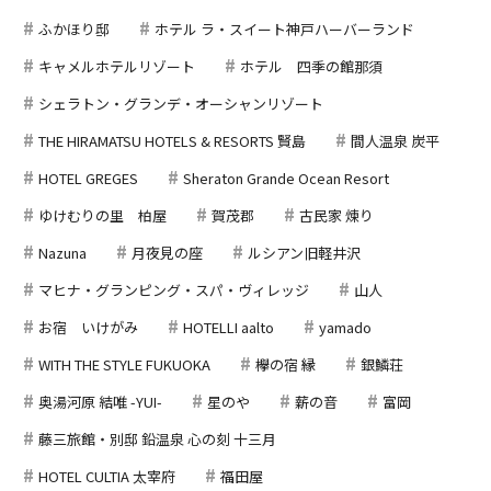
ふかほり邸
ホテル ラ・スイート神戸ハーバーランド
キャメルホテルリゾート
ホテル 四季の館那須
シェラトン・グランデ・オーシャンリゾート
THE HIRAMATSU HOTELS & RESORTS 賢島
間人温泉 炭平
HOTEL GREGES
Sheraton Grande Ocean Resort
ゆけむりの里 柏屋
賀茂郡
古民家 煉り
Nazuna
月夜見の座
ルシアン旧軽井沢
マヒナ・グランピング・スパ・ヴィレッジ
山人
お宿 いけがみ
HOTELLI aalto
yamado
WITH THE STYLE FUKUOKA
欅の宿 縁
銀鱗荘
奥湯河原 結唯 -YUI-
星のや
薪の音
富岡
藤三旅館・別邸 鉛温泉 心の刻 十三月
HOTEL CULTIA 太宰府
福田屋