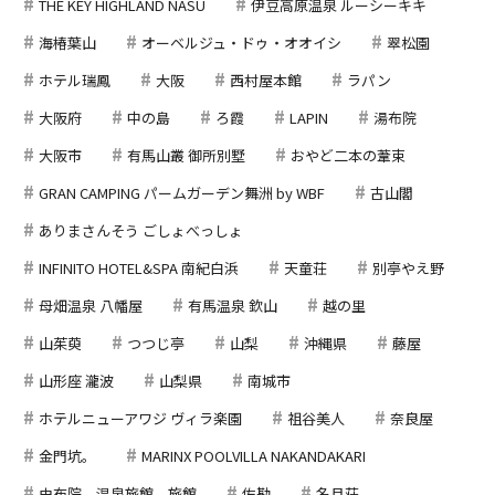
THE KEY HIGHLAND NASU
伊豆高原温泉 ルーシーキキ
海椿葉山
オーベルジュ・ドゥ・オオイシ
翠松園
ホテル瑞鳳
大阪
西村屋本館
ラパン
大阪府
中の島
ろ霞
LAPIN
湯布院
大阪市
有馬山叢 御所別墅
おやど二本の葦束
GRAN CAMPING パームガーデン舞洲 by WBF
古山閣
ありまさんそう ごしょべっしょ
INFINITO HOTEL&SPA 南紀白浜
天童荘
別亭やえ野
母畑温泉 八幡屋
有馬温泉 欽山
越の里
山茱萸
つつじ亭
山梨
沖縄県
藤屋
山形座 瀧波
山梨県
南城市
ホテルニューアワジ ヴィラ楽園
祖谷美人
奈良屋
金門坑。
MARINX POOLVILLA NAKANDAKARI
由布院、温泉旅館、旅館
佐勘
名月荘