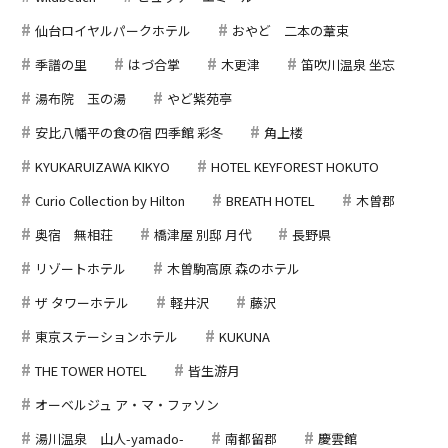
仙台ロイヤルパークホテル
おやど 二本の葦束
季譜の里
はづ合掌
木更津
笛吹川温泉 坐忘
湯布院 玉の湯
やど紫苑亭
安比八幡平の食の宿 四季館 彩冬
角上楼
KYUKARUIZAWA KIKYO
HOTEL KEYFOREST HOKUTO
Curio Collection by Hilton
BREATH HOTEL
木曽郡
奥宿 無相荘
橋津屋 別邸 月代
長野県
リゾートホテル
木曽駒高原 森のホテル
ザ タワーホテル
軽井沢
藤沢
東京ステーションホテル
KUKUNA
THE TOWER HOTEL
皆生游月
オーベルジュ ア・マ・ファソン
湯川温泉 山人-yamado-
南都留郡
慶雲館