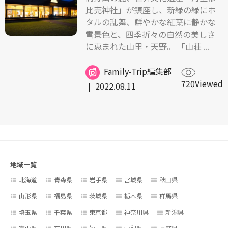
比売神社」が鎮座し、新緑の緑にホ
タルの乱舞、鮮やかな紅葉に静かな
雪景色と、四季折々の自然の美しさ
に恵まれた山里・天野。 「山荘 ...
Family-Trip編集部
720Viewed
|
2022.08.11
地域一覧
北海道
青森県
岩手県
宮城県
秋田県
山形県
福島県
茨城県
栃木県
群馬県
埼玉県
千葉県
東京都
神奈川県
新潟県