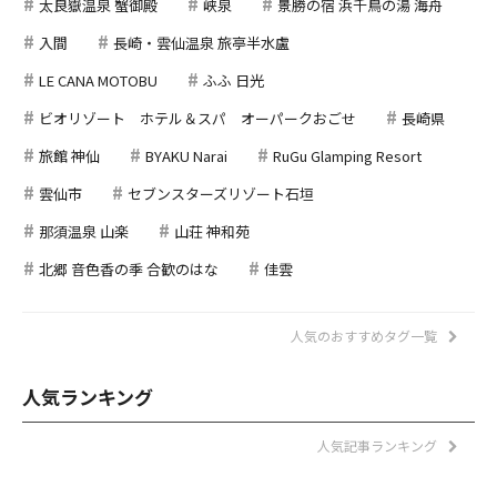
太良嶽温泉 蟹御殿
峡泉
景勝の宿 浜千鳥の湯 海舟
入間
長崎・雲仙温泉 旅亭半水盧
LE CANA MOTOBU
ふふ 日光
ビオリゾート ホテル＆スパ オーパークおごせ
長崎県
旅館 神仙
BYAKU Narai
RuGu Glamping Resort
雲仙市
セブンスターズリゾート石垣
那須温泉 山楽
山荘 神和苑
北郷 音色香の季 合歓のはな
佳雲
人気のおすすめタグ一覧
人気ランキング
人気記事ランキング