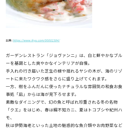
出典 :
https://www.ikyu.com/00002384/
ガーデンレストラン「ジョヴァンニ」は、白と鮮やかなブル
ーを基調とした爽やかなインテリアが自慢。
手入れの行き届いた芝生の緑や揺れるヤシの木が、海のリゾ
ートに来たワクワク感をさらに盛り上げてくれます。
一方、樹をふんだんに使ったナチュラルな雰囲気の和食お食
事処「凪」からは海が見下ろせます。
素敵なダイニングで、幻の魚と呼ばれ珍重される冬の名物
「クエ」をはじめ、春は綱不知カニ、夏はトコブシや紀州ハ
モ、
秋は伊勢海老といった土地の魅惑的な魚介類やお肉野菜など