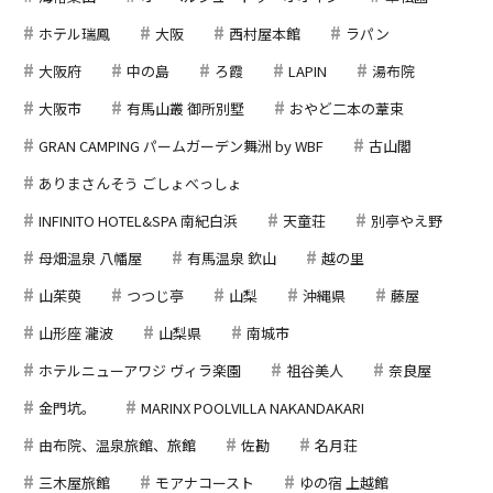
ホテル瑞鳳
大阪
西村屋本館
ラパン
大阪府
中の島
ろ霞
LAPIN
湯布院
大阪市
有馬山叢 御所別墅
おやど二本の葦束
GRAN CAMPING パームガーデン舞洲 by WBF
古山閣
ありまさんそう ごしょべっしょ
INFINITO HOTEL&SPA 南紀白浜
天童荘
別亭やえ野
母畑温泉 八幡屋
有馬温泉 欽山
越の里
山茱萸
つつじ亭
山梨
沖縄県
藤屋
山形座 瀧波
山梨県
南城市
ホテルニューアワジ ヴィラ楽園
祖谷美人
奈良屋
金門坑。
MARINX POOLVILLA NAKANDAKARI
由布院、温泉旅館、旅館
佐勘
名月荘
三木屋旅館
モアナコースト
ゆの宿 上越館