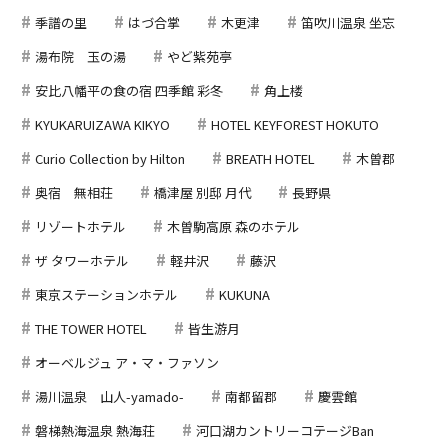
季譜の里
はづ合掌
木更津
笛吹川温泉 坐忘
湯布院 玉の湯
やど紫苑亭
安比八幡平の食の宿 四季館 彩冬
角上楼
KYUKARUIZAWA KIKYO
HOTEL KEYFOREST HOKUTO
Curio Collection by Hilton
BREATH HOTEL
木曽郡
奥宿 無相荘
橋津屋 別邸 月代
長野県
リゾートホテル
木曽駒高原 森のホテル
ザ タワーホテル
軽井沢
藤沢
東京ステーションホテル
KUKUNA
THE TOWER HOTEL
皆生游月
オーベルジュ ア・マ・ファソン
湯川温泉 山人-yamado-
南都留郡
慶雲館
磐梯熱海温泉 熱海荘
河口湖カントリーコテージBan