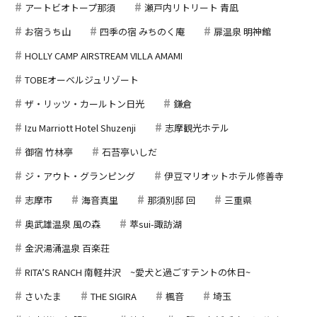
アートビオトープ那須
瀬戸内リトリート 青凪
お宿うち山
四季の宿 みちのく庵
扉温泉 明神館
HOLLY CAMP AIRSTREAM VILLA AMAMI
TOBEオーベルジュリゾート
ザ・リッツ・カールトン日光
鎌倉
Izu Marriott Hotel Shuzenji
志摩観光ホテル
御宿 竹林亭
石苔亭いしだ
ジ・アウト・グランピング
伊豆マリオットホテル修善寺
志摩市
海音真里
那須別邸 回
三重県
奥武雄温泉 風の森
萃sui-諏訪湖
金沢湯涌温泉 百楽荘
RITA’S RANCH 南軽井沢 ~愛犬と過ごすテントの休日~
さいたま
THE SIGIRA
楓音
埼玉