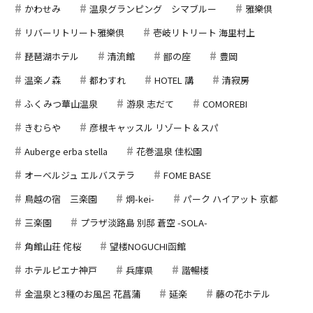
かわせみ
温泉グランピング シマブルー
雅樂倶
リバーリトリート雅樂倶
壱岐リトリート 海里村上
琵琶湖ホテル
清流館
鄙の座
豊岡
温楽ノ森
都わすれ
HOTEL 講
清寂房
ふくみつ華山温泉
游泉 志だて
COMOREBI
きむらや
彦根キャッスル リゾート＆スパ
Auberge erba stella
花巻温泉 佳松園
オーベルジュ エルバステラ
FOME BASE
鳥越の宿 三楽園
炯-kei-
パーク ハイアット 京都
三楽園
プラザ淡路島 別邸 蒼空 -SOLA-
角館山荘 侘桜
望楼NOGUCHI函館
ホテルピエナ神戸
兵庫県
諧暢楼
金温泉と3種のお風呂 花菖蒲
延楽
藤の花ホテル