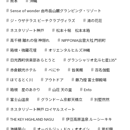
熊本
沖縄
Sense of wonder 由布岳山麓グランピング・リゾート
ジ・ウザテラス ビーチクラブヴィラズ
湯の花荘
ネスタリゾート神戸
松本十帖 松本本箱
高千穂 離れの宿 神隠れ
NIPPONIA出雲大社 門前町
箱根・強羅花壇
オリエンタルヒルズ沖縄
日光西町倶楽部あらとうと
グランシャリオ北斗七星135°
赤倉観光ホテル
べにや
皆美館
百名伽藍
ほてるとく川
アウトドア
藤乃煌 富士御殿場
箱根 星のあかり
山荘 天の里
Ento
富士山温泉
グランドーム京都天橋立
別墅然然
ネスタリゾート神戸 ロイヤルスイート
THE KEY HIGHLAND NASU
伊豆高原温泉 ルーシーキキ
海椿葉山
オーベルジュ・ドゥ・オオイシ
翠松園