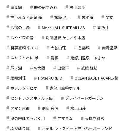
瀧見館
時の宿すみれ
黒川温泉
神戸みなと温泉 蓮
旅籠 八...
古稀庵
尚文
お宿のし湯
Mezzo ALL SUITE VILLAS
夢乃井
おやど森の音
別所温泉 かしわや本店
料亭旅館 やす井
大谷山荘
香雲館
赤湯温泉
ふたりとわに 縁
島根
鬼怒川温泉 あさや
芦ノ湖
W大阪
出雲市
旅館 紅鮎
雁嶋別荘
Hotel KURBIO
OCEAN BASE HAGANE/鋼
ホテルクアビオ
鬼怒川金谷ホテル
セントレジスホテル大阪
プライベートガーデン
アマン京都
別邸 音信
水上山荘
奥の院ほてるとく川
アマネム
天橋立離宮
ふかほり邸
ホテル ラ・スイート神戸ハーバーランド