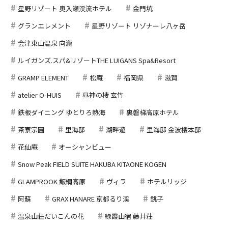
星野リゾート 奥入瀬渓流ホテル
金門坑
グランエレメント
星野リゾート リゾナーレ八ヶ岳
会津東山温泉 向瀧
ルイガンズ.スパ&リゾートTHE LUIGANS Spa&Resort
GRAMP ELEMENT
松庵
福岡県
滋賀
atelier O-HUIS
昼神の棲 玄竹
鉄板ダイニング ゆとりろ熱海
裏磐梯高原ホテル
茶寮宗園
里海邸
湖畔遊
里海邸 金波楼本邸
花仙庵
オーシャンビュー
Snow Peak FIELD SUITE HAKUBA KITAONE KOGEN
GLAMPROOK 飯綱高原
ヴィラ
ホテルリッジ
阿蘇
GRAX HANARE 京都るり渓
銚子
温泉山荘だいこんの花
緑霞山宿 藤井荘