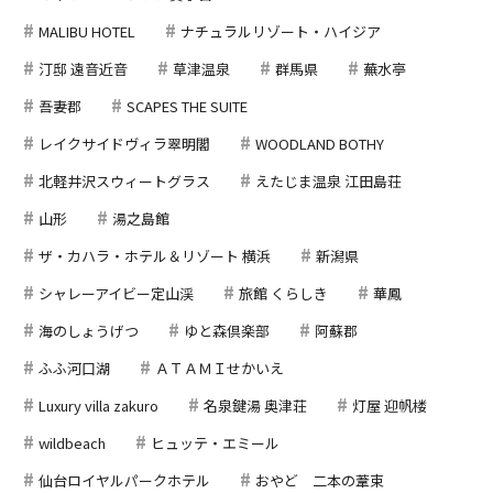
MALIBU HOTEL
ナチュラルリゾート・ハイジア
汀邸 遠音近音
草津温泉
群馬県
蕪水亭
吾妻郡
SCAPES THE SUITE
レイクサイドヴィラ翠明閣
WOODLAND BOTHY
北軽井沢スウィートグラス
えたじま温泉 江田島荘
山形
湯之島館
ザ・カハラ・ホテル＆リゾート 横浜
新潟県
シャレーアイビー定山渓
旅館 くらしき
華鳳
海のしょうげつ
ゆと森倶楽部
阿蘇郡
ふふ河口湖
ＡＴＡＭＩせかいえ
Luxury villa zakuro
名泉鍵湯 奥津荘
灯屋 迎帆楼
wildbeach
ヒュッテ・エミール
仙台ロイヤルパークホテル
おやど 二本の葦束