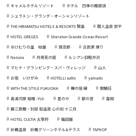
キャメルホテルリゾート
ホテル 四季の館那須
シェラトン・グランデ・オーシャンリゾート
THE HIRAMATSU HOTELS & RESORTS 賢島
間人温泉 炭平
HOTEL GREGES
Sheraton Grande Ocean Resort
ゆけむりの里 柏屋
賀茂郡
古民家 煉り
Nazuna
月夜見の座
ルシアン旧軽井沢
マヒナ・グランピング・スパ・ヴィレッジ
山人
お宿 いけがみ
HOTELLI aalto
yamado
WITH THE STYLE FUKUOKA
欅の宿 縁
銀鱗荘
奥湯河原 結唯 -YUI-
星のや
薪の音
富岡
藤三旅館・別邸 鉛温泉 心の刻 十三月
HOTEL CULTIA 太宰府
福田屋
妙義温泉 妙義グリーンホテル&テラス
TAPKOP