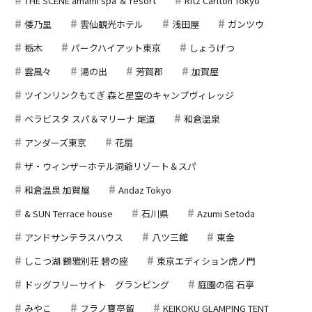
THE SCENE amami spa ＆ resort
Ritz Carlton Tokyo
倭乃里
雲仙観光ホテル
浅田屋
ガンツウ
栃木
パークハイアット東京
しょうげつ
雲風々
湯の出
芳賀郡
加賀屋
ツインリンクもてぎ 森と星空のキャンプヴィレッジ
ベラビスタ スパ＆マリーナ 尾道
和倉温泉
アンダーズ東京
花扇
ザ・ウィンザーホテル洞爺リゾート＆スパ
和倉温泉 加賀屋
Andaz Tokyo
& SUN Terrace house
石川県
Azumi Setoda
アンドサンテラスハウス
八ツ三館
東金
しこつ湖 鶴雅別荘 碧の座
東京エディション虎ノ門
ドッグフリーサイト グランピング
庭園の宿 石亭
みやこ
フラノ寶亭留
KEIKOKU GLAMPING TENT