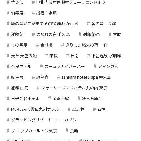
竹ふえ
中札内農村休暇村フェーリエンドルフ
仙寿庵
指宿白水館
鹿の音がこだまする御宿 離れ 花山水
薪の音 金澤
雅叙苑
はなれの宿 千の森
別邸 洛邑
宮崎
ての字屋
金城樓
きりしま悠久の宿 一心
天草 天空の船
奈良
日南
下呂温泉 水明館
奈良ホテル
カームラナイハーバー
アマン東京
岐阜県
緑草音
sankara hotel＆spa 屋久島
旅館 山河
フォーシーズンズホテル丸の内 東京
日光金谷ホテル
金沢茶屋
妙見石原荘
Mt.Resort 雲仙九州ホテル
坐忘林
石垣
グランピングリゾート ヨーカブシ
ザ リッツカールトン東京
長崎