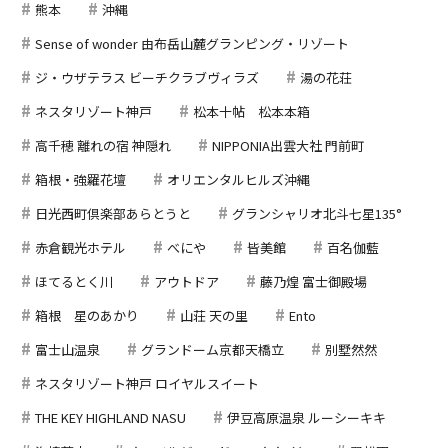
熊本
沖縄
Sense of wonder 由布岳山麓グランピング・リゾート
ジ・ウザテラス ビーチクラブヴィラズ
湯の花荘
ネスタリゾート神戸
松本十帖 松本本箱
高千穂 離れの宿 神隠れ
NIPPONIA出雲大社 門前町
箱根・強羅花壇
オリエンタルヒルズ沖縄
日光西町倶楽部あらとうと
グランシャリオ北斗七星135°
赤倉観光ホテル
べにや
皆美館
百名伽藍
ほてるとく川
アウトドア
藤乃煌 富士御殿場
箱根 星のあかり
山荘 天の里
Ento
富士山温泉
グランドーム京都天橋立
別墅然然
ネスタリゾート神戸 ロイヤルスイート
THE KEY HIGHLAND NASU
伊豆高原温泉 ルーシーキキ