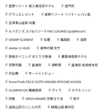
星野リゾート 奥入瀬渓流ホテル
金門坑
グランエレメント
星野リゾート リゾナーレ八ヶ岳
会津東山温泉 向瀧
ルイガンズ.スパ&リゾートTHE LUIGANS Spa&Resort
GRAMP ELEMENT
松庵
福岡県
滋賀
atelier O-HUIS
昼神の棲 玄竹
鉄板ダイニング ゆとりろ熱海
裏磐梯高原ホテル
茶寮宗園
里海邸
湖畔遊
里海邸 金波楼本邸
花仙庵
オーシャンビュー
Snow Peak FIELD SUITE HAKUBA KITAONE KOGEN
GLAMPROOK 飯綱高原
ヴィラ
ホテルリッジ
阿蘇
GRAX HANARE 京都るり渓
銚子
温泉山荘だいこんの花
緑霞山宿 藤井荘