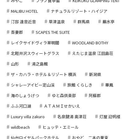
みやこ
フラノ寶亭留
KEIKOKU GLAMPING TENT
MALIBU HOTEL
ナチュラルリゾート・ハイジア
汀邸 遠音近音
草津温泉
群馬県
蕪水亭
吾妻郡
SCAPES THE SUITE
レイクサイドヴィラ翠明閣
WOODLAND BOTHY
北軽井沢スウィートグラス
えたじま温泉 江田島荘
山形
湯之島館
ザ・カハラ・ホテル＆リゾート 横浜
新潟県
シャレーアイビー定山渓
旅館 くらしき
華鳳
海のしょうげつ
ゆと森倶楽部
阿蘇郡
ふふ河口湖
ＡＴＡＭＩせかいえ
Luxury villa zakuro
名泉鍵湯 奥津荘
灯屋 迎帆楼
wildbeach
ヒュッテ・エミール
仙台ロイヤルパークホテル
おやど 二本の葦束