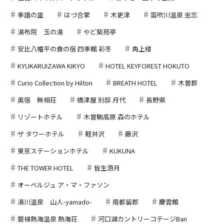
季譜の里
はづ合掌
木更津
笛吹川温泉 坐忘
湯布院 玉の湯
やど紫苑亭
安比八幡平の食の宿 四季館 彩冬
角上楼
KYUKARUIZAWA KIKYO
HOTEL KEYFOREST HOKUTO
Curio Collection by Hilton
BREATH HOTEL
木曽郡
奥宿 無相荘
橋津屋 別邸 月代
長野県
リゾートホテル
木曽駒高原 森のホテル
ザ タワーホテル
軽井沢
藤沢
東京ステーションホテル
KUKUNA
THE TOWER HOTEL
皆生游月
オーベルジュ ア・マ・ファソン
湯川温泉 山人-yamado-
南都留郡
慶雲館
磐梯熱海温泉 熱海荘
河口湖カントリーコテージBan