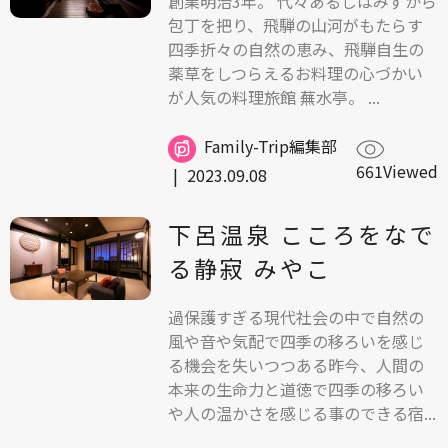
創業明治3年。 代々あるじはみずから
包丁を把り、飛騨の山河がもたらす
四季折々の自然の恵み、飛騨自生の
薬草をしつらえるお料理の心づかい
が人気の料理旅館 蕪水亭。 ...
Family-Trip編集部
661Viewed
|
2023.09.08
下呂温泉 こころをなで
る静寂 みやこ
過保護すぎる現代社会の中で自然の
風や音や気配で四季の移ろいを感じ
る機会を失いつつある昨今、人間の
本来の生命力と道徳で四季の移ろい
や人の温かさを感じる事のできる宿...