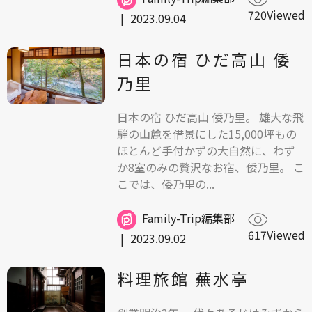
720Viewed
|
2023.09.04
日本の宿 ひだ高山 倭
乃里
日本の宿 ひだ高山 倭乃里。 雄大な飛
騨の山麓を借景にした15,000坪もの
ほとんど手付かずの大自然に、わず
か8室のみの贅沢なお宿、倭乃里。 こ
こでは、倭乃里の...
Family-Trip編集部
617Viewed
|
2023.09.02
料理旅館 蕪水亭