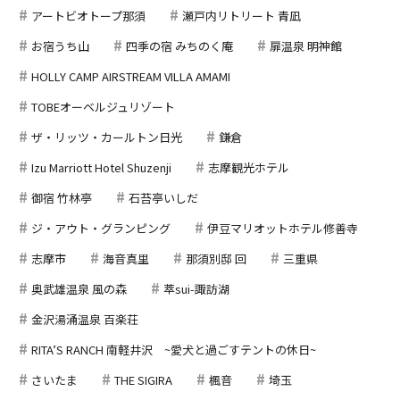
アートビオトープ那須
瀬戸内リトリート 青凪
お宿うち山
四季の宿 みちのく庵
扉温泉 明神館
HOLLY CAMP AIRSTREAM VILLA AMAMI
TOBEオーベルジュリゾート
ザ・リッツ・カールトン日光
鎌倉
Izu Marriott Hotel Shuzenji
志摩観光ホテル
御宿 竹林亭
石苔亭いしだ
ジ・アウト・グランピング
伊豆マリオットホテル修善寺
志摩市
海音真里
那須別邸 回
三重県
奥武雄温泉 風の森
萃sui-諏訪湖
金沢湯涌温泉 百楽荘
RITA’S RANCH 南軽井沢 ~愛犬と過ごすテントの休日~
さいたま
THE SIGIRA
楓音
埼玉