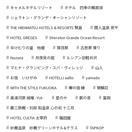
キャメルホテルリゾート
ホテル 四季の館那須
シェラトン・グランデ・オーシャンリゾート
THE HIRAMATSU HOTELS & RESORTS 賢島
間人温泉 炭平
HOTEL GREGES
Sheraton Grande Ocean Resort
ゆけむりの里 柏屋
賀茂郡
古民家 煉り
Nazuna
月夜見の座
ルシアン旧軽井沢
マヒナ・グランピング・スパ・ヴィレッジ
山人
お宿 いけがみ
HOTELLI aalto
yamado
WITH THE STYLE FUKUOKA
欅の宿 縁
銀鱗荘
奥湯河原 結唯 -YUI-
星のや
薪の音
富岡
藤三旅館・別邸 鉛温泉 心の刻 十三月
HOTEL CULTIA 太宰府
福田屋
妙義温泉 妙義グリーンホテル&テラス
TAPKOP