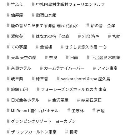
竹ふえ
中札内農村休暇村フェーリエンドルフ
仙寿庵
指宿白水館
鹿の音がこだまする御宿 離れ 花山水
薪の音 金澤
雅叙苑
はなれの宿 千の森
別邸 洛邑
宮崎
ての字屋
金城樓
きりしま悠久の宿 一心
天草 天空の船
奈良
日南
下呂温泉 水明館
奈良ホテル
カームラナイハーバー
アマン東京
岐阜県
緑草音
sankara hotel＆spa 屋久島
旅館 山河
フォーシーズンズホテル丸の内 東京
日光金谷ホテル
金沢茶屋
妙見石原荘
Mt.Resort 雲仙九州ホテル
坐忘林
石垣
グランピングリゾート ヨーカブシ
ザ リッツカールトン東京
長崎