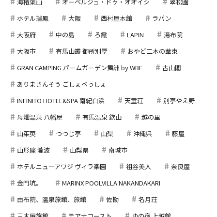
海椿葉山
オーベルジュ・ドゥ・オオイシ
翠松園
ホテル瑞鳳
大阪
西村屋本館
ラパン
大阪府
中の島
ろ霞
LAPIN
湯布院
大阪市
有馬山叢 御所別墅
おやど二本の葦束
GRAN CAMPING パームガーデン舞洲 by WBF
古山閣
ありまさんそう ごしょべっしょ
INFINITO HOTEL&SPA 南紀白浜
天童荘
別亭やえ野
母畑温泉 八幡屋
有馬温泉 欽山
越の里
山茱萸
つつじ亭
山梨
沖縄県
藤屋
山形座 瀧波
山梨県
南城市
ホテルニューアワジ ヴィラ楽園
祖谷美人
奈良屋
金門坑。
MARINX POOLVILLA NAKANDAKARI
由布院、温泉旅館、旅館
佐勘
名月荘
三木屋旅館
モアナコースト
ゆの宿 上越館