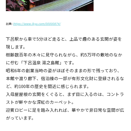
出典 :
https://www.ikyu.com/00000874/
下呂駅から車で5分ほど走ると、上品で趣のある玄関が姿を
現します。
樹齢数百年の木々に見守られながら、約5万坪の敷地のなか
に佇む「下呂温泉 湯之島館」です。
昭和6年の創業当時の姿がほぼそのままの形で残っており、
本館や渡り廊下、宿泊棟の一部が有形文化財に登録されるな
ど、約100年の歴史を間近に感じられます。
入母屋屋根の玄関をくぐると、まず目に入るのは、コントラ
ストが鮮やかな深紅のカーペット。
迎賓ロビーに足を踏み入れれば、華やかで非日常な空間が広
がっています。