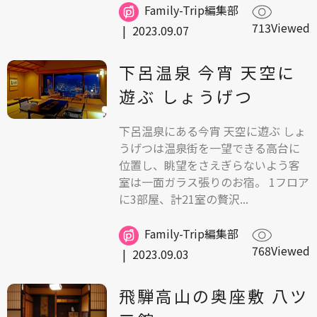
Family-Trip編集部
713Viewed
|
2023.09.07
下呂温泉 今宵 天空に
遊ぶ しょうげつ
下呂温泉にある今宵 天空に遊ぶ しょ
うげつは温泉街を一望できる高台に
位置し、眺望をさえぎらないよう客
室は一面ガラス張りのお宿。 1フロア
に3部屋、計21室の贅沢...
Family-Trip編集部
768Viewed
|
2023.09.03
飛騨高山の奥座敷 八ツ