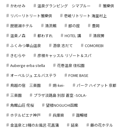
かわせみ
温泉グランピング シマブルー
雅樂倶
リバーリトリート雅樂倶
壱岐リトリート 海里村上
琵琶湖ホテル
清流館
鄙の座
豊岡
温楽ノ森
都わすれ
HOTEL 講
清寂房
ふくみつ華山温泉
游泉 志だて
COMOREBI
きむらや
彦根キャッスル リゾート＆スパ
Auberge erba stella
花巻温泉 佳松園
オーベルジュ エルバステラ
FOME BASE
鳥越の宿 三楽園
炯-kei-
パーク ハイアット 京都
三楽園
プラザ淡路島 別邸 蒼空 -SOLA-
角館山荘 侘桜
望楼NOGUCHI函館
ホテルピエナ神戸
兵庫県
諧暢楼
金温泉と3種のお風呂 花菖蒲
延楽
藤の花ホテル