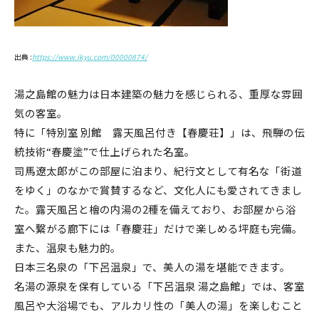
出典 :
https://www.ikyu.com/00000874/
湯之島館の魅力は日本建築の魅力を感じられる、重厚な雰囲
気の客室。
特に「特別室 別館 露天風呂付き【春慶荘】」は、飛騨の伝
統技術“春慶塗”で仕上げられた名室。
司馬遼太郎がこの部屋に泊まり、紀行文として有名な「街道
をゆく」のなかで賞賛するなど、文化人にも愛されてきまし
た。露天風呂と檜の内湯の2種を備えており、お部屋から浴
室へ繋がる廊下には「春慶荘」だけで楽しめる坪庭も完備。
また、温泉も魅力的。
日本三名泉の「下呂温泉」で、美人の湯を堪能できます。
名湯の源泉を保有している「下呂温泉 湯之島館」では、客室
風呂や大浴場でも、アルカリ性の「美人の湯」を楽しむこと