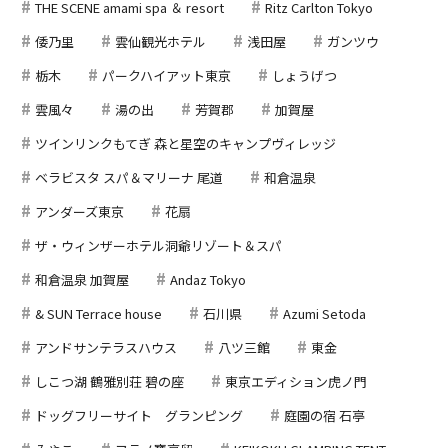
THE SCENE amami spa ＆ resort
Ritz Carlton Tokyo
倭乃里
雲仙観光ホテル
浅田屋
ガンツウ
栃木
パークハイアット東京
しょうげつ
雲風々
湯の出
芳賀郡
加賀屋
ツインリンクもてぎ 森と星空のキャンプヴィレッジ
ベラビスタ スパ＆マリーナ 尾道
和倉温泉
アンダーズ東京
花扇
ザ・ウィンザーホテル洞爺リゾート＆スパ
和倉温泉 加賀屋
Andaz Tokyo
& SUN Terrace house
石川県
Azumi Setoda
アンドサンテラスハウス
八ツ三館
東金
しこつ湖 鶴雅別荘 碧の座
東京エディション虎ノ門
ドッグフリーサイト グランピング
庭園の宿 石亭