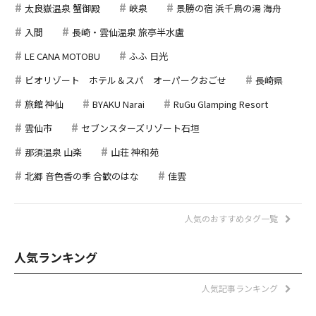
太良嶽温泉 蟹御殿
峡泉
景勝の宿 浜千鳥の湯 海舟
入間
長崎・雲仙温泉 旅亭半水盧
LE CANA MOTOBU
ふふ 日光
ビオリゾート ホテル＆スパ オーパークおごせ
長崎県
旅館 神仙
BYAKU Narai
RuGu Glamping Resort
雲仙市
セブンスターズリゾート石垣
那須温泉 山楽
山荘 神和苑
北郷 音色香の季 合歓のはな
佳雲
人気のおすすめタグ一覧
人気ランキング
人気記事ランキング