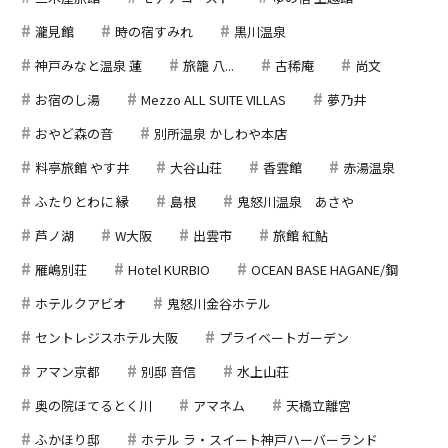
瀧見館
時の宿すみれ
黒川温泉
神戸みなと温泉 蓮
旅籠 八...
古稀庵
尚文
お宿のし湯
Mezzo ALL SUITE VILLAS
夢乃井
おやど森の音
別所温泉 かしわや本店
料亭旅館 やす井
大谷山荘
香雲館
赤湯温泉
ふたりとわに 縁
島根
鬼怒川温泉 あさや
芦ノ湖
W大阪
出雲市
旅館 紅鮎
雁嶋別荘
Hotel KURBIO
OCEAN BASE HAGANE/鋼
ホテルクアビオ
鬼怒川金谷ホテル
セントレジスホテル大阪
プライベートガーデン
アマン京都
別邸 音信
水上山荘
奥の院ほてるとく川
アマネム
天橋立離宮
ふかほり邸
ホテル ラ・スイート神戸ハーバーランド