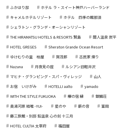
ふかほり邸
ホテル ラ・スイート神戸ハーバーランド
キャメルホテルリゾート
ホテル 四季の館那須
シェラトン・グランデ・オーシャンリゾート
THE HIRAMATSU HOTELS & RESORTS 賢島
間人温泉 炭平
HOTEL GREGES
Sheraton Grande Ocean Resort
ゆけむりの里 柏屋
賀茂郡
古民家 煉り
Nazuna
月夜見の座
ルシアン旧軽井沢
マヒナ・グランピング・スパ・ヴィレッジ
山人
お宿 いけがみ
HOTELLI aalto
yamado
WITH THE STYLE FUKUOKA
欅の宿 縁
銀鱗荘
奥湯河原 結唯 -YUI-
星のや
薪の音
富岡
藤三旅館・別邸 鉛温泉 心の刻 十三月
HOTEL CULTIA 太宰府
福田屋