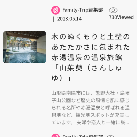
Family-Trip編集部
730Viewed
|
2023.05.14
木のぬくもりと土壁の
あたたかさに包まれた
赤湯温泉の温泉旅館
「山茱萸（さんしゅ
ゆ）」
山形県南陽市には、熊野大社・烏帽
子山公園など歴史の風情を肌に感じ
られる名所や赤湯温泉と呼ばれる温
泉地など、観光地スポットが充実し
ています。 夫婦や恋人と一緒に訪...