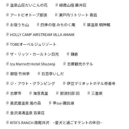
温泉山荘だいこんの花
緑霞山宿 藤井荘
アートビオトープ那須
瀬戸内リトリート 青凪
お宿うち山
四季の宿 みちのく庵
扉温泉 明神館
HOLLY CAMP AIRSTREAM VILLA AMAMI
TOBEオーベルジュリゾート
ザ・リッツ・カールトン日光
鎌倉
Izu Marriott Hotel Shuzenji
志摩観光ホテル
御宿 竹林亭
石苔亭いしだ
ジ・アウト・グランピング
伊豆マリオットホテル修善寺
志摩市
海音真里
那須別邸 回
三重県
奥武雄温泉 風の森
萃sui-諏訪湖
金沢湯涌温泉 百楽荘
RITA’S RANCH 南軽井沢 ~愛犬と過ごすテントの休日~