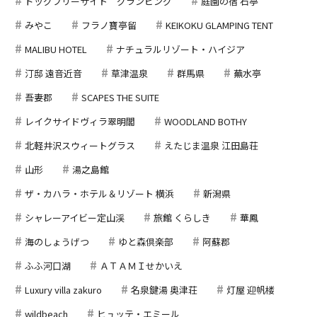
ドッグフリーサイト グランピング
庭園の宿 石亭
みやこ
フラノ寶亭留
KEIKOKU GLAMPING TENT
MALIBU HOTEL
ナチュラルリゾート・ハイジア
汀邸 遠音近音
草津温泉
群馬県
蕪水亭
吾妻郡
SCAPES THE SUITE
レイクサイドヴィラ翠明閣
WOODLAND BOTHY
北軽井沢スウィートグラス
えたじま温泉 江田島荘
山形
湯之島館
ザ・カハラ・ホテル＆リゾート 横浜
新潟県
シャレーアイビー定山渓
旅館 くらしき
華鳳
海のしょうげつ
ゆと森倶楽部
阿蘇郡
ふふ河口湖
ＡＴＡＭＩせかいえ
Luxury villa zakuro
名泉鍵湯 奥津荘
灯屋 迎帆楼
wildbeach
ヒュッテ・エミール