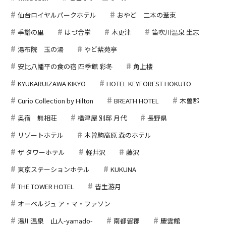
仙台ロイヤルパークホテル
おやど 二本の葦束
季譜の里
はづ合掌
木更津
笛吹川温泉 坐忘
湯布院 玉の湯
やど紫苑亭
安比八幡平の食の宿 四季館 彩冬
角上楼
KYUKARUIZAWA KIKYO
HOTEL KEYFOREST HOKUTO
Curio Collection by Hilton
BREATH HOTEL
木曽郡
奥宿 無相荘
橋津屋 別邸 月代
長野県
リゾートホテル
木曽駒高原 森のホテル
ザ タワーホテル
軽井沢
藤沢
東京ステーションホテル
KUKUNA
THE TOWER HOTEL
皆生游月
オーベルジュ ア・マ・ファソン
湯川温泉 山人-yamado-
南都留郡
慶雲館