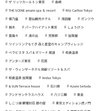
ザ リッツカールトン東京
長崎
THE SCENE amami spa ＆ resort
Ritz Carlton Tokyo
倭乃里
雲仙観光ホテル
浅田屋
ガンツウ
栃木
パークハイアット東京
しょうげつ
雲風々
湯の出
芳賀郡
加賀屋
ツインリンクもてぎ 森と星空のキャンプヴィレッジ
ベラビスタ スパ＆マリーナ 尾道
和倉温泉
アンダーズ東京
花扇
ザ・ウィンザーホテル洞爺リゾート＆スパ
和倉温泉 加賀屋
Andaz Tokyo
& SUN Terrace house
石川県
Azumi Setoda
アンドサンテラスハウス
八ツ三館
東金
しこつ湖 鶴雅別荘 碧の座
東京エディション虎ノ門