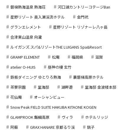
磐梯熱海温泉 熱海荘
河口湖カントリーコテージBan
星野リゾート 奥入瀬渓流ホテル
金門坑
グランエレメント
星野リゾート リゾナーレ八ヶ岳
会津東山温泉 向瀧
ルイガンズ.スパ&リゾートTHE LUIGANS Spa&Resort
GRAMP ELEMENT
松庵
福岡県
滋賀
atelier O-HUIS
昼神の棲 玄竹
鉄板ダイニング ゆとりろ熱海
裏磐梯高原ホテル
茶寮宗園
里海邸
湖畔遊
里海邸 金波楼本邸
花仙庵
オーシャンビュー
Snow Peak FIELD SUITE HAKUBA KITAONE KOGEN
GLAMPROOK 飯綱高原
ヴィラ
ホテルリッジ
阿蘇
GRAX HANARE 京都るり渓
銚子