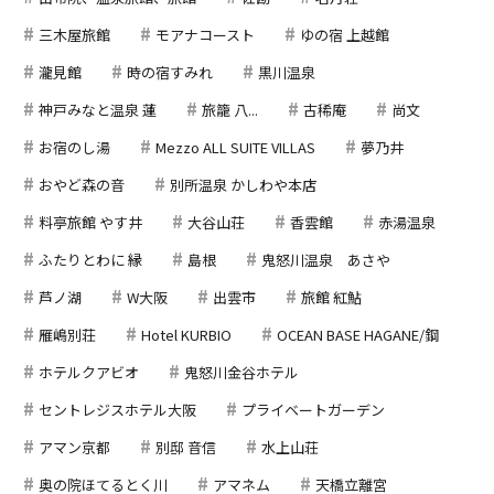
三木屋旅館
モアナコースト
ゆの宿 上越館
瀧見館
時の宿すみれ
黒川温泉
神戸みなと温泉 蓮
旅籠 八...
古稀庵
尚文
お宿のし湯
Mezzo ALL SUITE VILLAS
夢乃井
おやど森の音
別所温泉 かしわや本店
料亭旅館 やす井
大谷山荘
香雲館
赤湯温泉
ふたりとわに 縁
島根
鬼怒川温泉 あさや
芦ノ湖
W大阪
出雲市
旅館 紅鮎
雁嶋別荘
Hotel KURBIO
OCEAN BASE HAGANE/鋼
ホテルクアビオ
鬼怒川金谷ホテル
セントレジスホテル大阪
プライベートガーデン
アマン京都
別邸 音信
水上山荘
奥の院ほてるとく川
アマネム
天橋立離宮