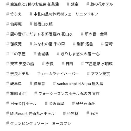
金温泉と3種のお風呂 花菖蒲
延楽
藤の花ホテル
竹ふえ
中札内農村休暇村フェーリエンドルフ
仙寿庵
指宿白水館
鹿の音がこだまする御宿 離れ 花山水
薪の音 金澤
雅叙苑
はなれの宿 千の森
別邸 洛邑
宮崎
ての字屋
金城樓
きりしま悠久の宿 一心
天草 天空の船
奈良
日南
下呂温泉 水明館
奈良ホテル
カームラナイハーバー
アマン東京
岐阜県
緑草音
sankara hotel＆spa 屋久島
旅館 山河
フォーシーズンズホテル丸の内 東京
日光金谷ホテル
金沢茶屋
妙見石原荘
Mt.Resort 雲仙九州ホテル
坐忘林
石垣
グランピングリゾート ヨーカブシ