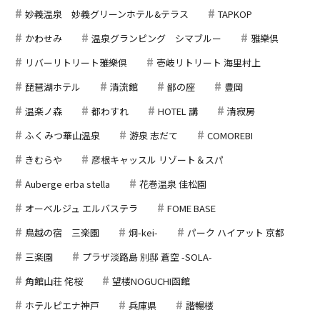
妙義温泉 妙義グリーンホテル&テラス
TAPKOP
かわせみ
温泉グランピング シマブルー
雅樂倶
リバーリトリート雅樂倶
壱岐リトリート 海里村上
琵琶湖ホテル
清流館
鄙の座
豊岡
温楽ノ森
都わすれ
HOTEL 講
清寂房
ふくみつ華山温泉
游泉 志だて
COMOREBI
きむらや
彦根キャッスル リゾート＆スパ
Auberge erba stella
花巻温泉 佳松園
オーベルジュ エルバステラ
FOME BASE
鳥越の宿 三楽園
炯-kei-
パーク ハイアット 京都
三楽園
プラザ淡路島 別邸 蒼空 -SOLA-
角館山荘 侘桜
望楼NOGUCHI函館
ホテルピエナ神戸
兵庫県
諧暢楼