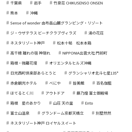
千葉県
岩手
竹泉荘 CHIKUSENSO ONSEN
熊本
沖縄
Sense of wonder 由布岳山麓グランピング・リゾート
ジ・ウザテラス ビーチクラブヴィラズ
湯の花荘
ネスタリゾート神戸
松本十帖 松本本箱
高千穂 離れの宿 神隠れ
NIPPONIA出雲大社 門前町
箱根・強羅花壇
オリエンタルヒルズ沖縄
日光西町倶楽部あらとうと
グランシャリオ北斗七星135°
赤倉観光ホテル
べにや
皆美館
百名伽藍
ほてるとく川
アウトドア
藤乃煌 富士御殿場
箱根 星のあかり
山荘 天の里
Ento
富士山温泉
グランドーム京都天橋立
別墅然然
ネスタリゾート神戸 ロイヤルスイート