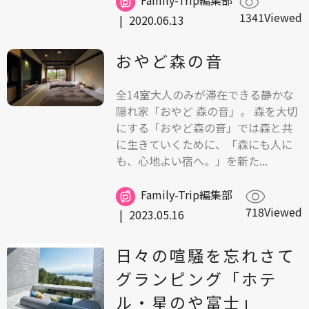
Family-Trip編集部
1341Viewed
|
2020.06.13
おやど森の音
全14室大人のみが滞在できる静かな
隠れ家「おやど 森の音」。 森を大切
にする「おやど森の音」では森と共
に生きていくために、「森にも人に
も、心地よい宿へ。」を新た...
Family-Trip編集部
718Viewed
|
2023.05.16
日々の喧騒を忘れさて
グランピング「ホテ
ル・星のや富士」