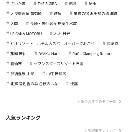
さいたま
THE SIGIRA
楓音
埼玉
太良嶽温泉 蟹御殿
峡泉
景勝の宿 浜千鳥の湯 海舟
入間
長崎・雲仙温泉 旅亭半水盧
LE CANA MOTOBU
ふふ 日光
ビオリゾート ホテル＆スパ オーパークおごせ
長崎県
旅館 神仙
BYAKU Narai
RuGu Glamping Resort
雲仙市
セブンスターズリゾート石垣
那須温泉 山楽
山荘 神和苑
北郷 音色香の季 合歓のはな
佳雲
人気のおすすめタグ一覧
人気ランキング
人気記事ランキング