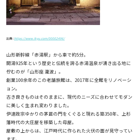
出典 :
https://www.ikyu.com/00002496/
山形新幹線「赤湯駅」から車で約5分。
開湯925年という歴史と伝統を誇る赤湯温泉が湧き出る地に
佇むのが「山形座 瀧波」。
創業100余年のこの老舗旅館は、2017年に全館をリノベーシ
ョン。
古き良きものはそのままに、現代のニーズに合わせてモダン
に美しく生まれ変わりました。
伊達政宗ゆかりの茅葺の門をくぐると現れる築350年、上杉
藩時代の大庄屋を移築した母屋。
屋敷の上からは、江戸時代に作られた火伏の面が見守ってい
ます。