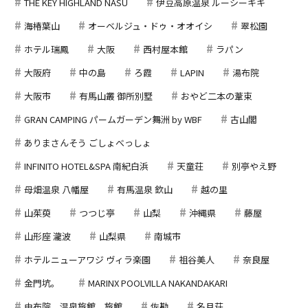
THE KEY HIGHLAND NASU
伊豆高原温泉 ルーシーキキ
海椿葉山
オーベルジュ・ドゥ・オオイシ
翠松園
ホテル瑞鳳
大阪
西村屋本館
ラパン
大阪府
中の島
ろ霞
LAPIN
湯布院
大阪市
有馬山叢 御所別墅
おやど二本の葦束
GRAN CAMPING パームガーデン舞洲 by WBF
古山閣
ありまさんそう ごしょべっしょ
INFINITO HOTEL&SPA 南紀白浜
天童荘
別亭やえ野
母畑温泉 八幡屋
有馬温泉 欽山
越の里
山茱萸
つつじ亭
山梨
沖縄県
藤屋
山形座 瀧波
山梨県
南城市
ホテルニューアワジ ヴィラ楽園
祖谷美人
奈良屋
金門坑。
MARINX POOLVILLA NAKANDAKARI
由布院、温泉旅館、旅館
佐勘
名月荘