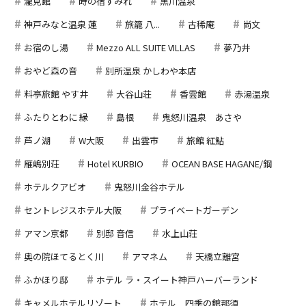
瀧見館
時の宿すみれ
黒川温泉
神戸みなと温泉 蓮
旅籠 八...
古稀庵
尚文
お宿のし湯
Mezzo ALL SUITE VILLAS
夢乃井
おやど森の音
別所温泉 かしわや本店
料亭旅館 やす井
大谷山荘
香雲館
赤湯温泉
ふたりとわに 縁
島根
鬼怒川温泉 あさや
芦ノ湖
W大阪
出雲市
旅館 紅鮎
雁嶋別荘
Hotel KURBIO
OCEAN BASE HAGANE/鋼
ホテルクアビオ
鬼怒川金谷ホテル
セントレジスホテル大阪
プライベートガーデン
アマン京都
別邸 音信
水上山荘
奥の院ほてるとく川
アマネム
天橋立離宮
ふかほり邸
ホテル ラ・スイート神戸ハーバーランド
キャメルホテルリゾート
ホテル 四季の館那須