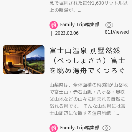
念で堀削された毎分1,630リットル以
上の新湯が、...
Family-Trip編集部
811Viewed
|
2023.02.06
富士山温泉 別墅然然
（べっしょささ）富士
を眺め湯舟でくつろぐ
山梨県は、全体面積の約8割が山岳地
で富士山・赤石山脈・八ヶ岳・奥秩
父山地などの山々に囲まれる自然に
溢れる県です。 そんな山梨県には富
士山周辺に位置する温泉旅館「...
Family-Trip編集部