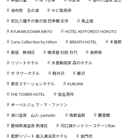
湯布院 玉の湯
やど紫苑亭
安比八幡平の食の宿 四季館 彩冬
角上楼
KYUKARUIZAWA KIKYO
HOTEL KEYFOREST HOKUTO
Curio Collection by Hilton
BREATH HOTEL
木曽郡
奥宿 無相荘
橋津屋 別邸 月代
長野県
リゾートホテル
木曽駒高原 森のホテル
ザ タワーホテル
軽井沢
藤沢
東京ステーションホテル
KUKUNA
THE TOWER HOTEL
皆生游月
オーベルジュ ア・マ・ファソン
湯川温泉 山人-yamado-
南都留郡
慶雲館
磐梯熱海温泉 熱海荘
河口湖カントリーコテージBan
星野リゾート 奥入瀬渓流ホテル
金門坑