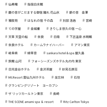
仙寿庵
指宿白水館
鹿の音がこだまする御宿 離れ 花山水
薪の音 金澤
雅叙苑
はなれの宿 千の森
別邸 洛邑
宮崎
ての字屋
金城樓
きりしま悠久の宿 一心
天草 天空の船
奈良
日南
下呂温泉 水明館
奈良ホテル
カームラナイハーバー
アマン東京
岐阜県
緑草音
sankara hotel＆spa 屋久島
旅館 山河
フォーシーズンズホテル丸の内 東京
日光金谷ホテル
金沢茶屋
妙見石原荘
Mt.Resort 雲仙九州ホテル
坐忘林
石垣
グランピングリゾート ヨーカブシ
ザ リッツカールトン東京
長崎
THE SCENE amami spa ＆ resort
Ritz Carlton Tokyo