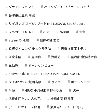
グランエレメント
星野リゾート リゾナーレ八ヶ岳
会津東山温泉 向瀧
ルイガンズ.スパ&リゾートTHE LUIGANS Spa&Resort
GRAMP ELEMENT
松庵
福岡県
滋賀
atelier O-HUIS
昼神の棲 玄竹
鉄板ダイニング ゆとりろ熱海
裏磐梯高原ホテル
茶寮宗園
里海邸
湖畔遊
里海邸 金波楼本邸
花仙庵
オーシャンビュー
Snow Peak FIELD SUITE HAKUBA KITAONE KOGEN
GLAMPROOK 飯綱高原
ヴィラ
ホテルリッジ
阿蘇
GRAX HANARE 京都るり渓
銚子
温泉山荘だいこんの花
緑霞山宿 藤井荘
アートビオトープ那須
瀬戸内リトリート 青凪