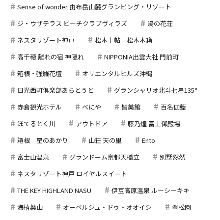
Sense of wonder 由布岳山麓グランピング・リゾート
ジ・ウザテラス ビーチクラブヴィラズ
湯の花荘
ネスタリゾート神戸
松本十帖 松本本箱
高千穂 離れの宿 神隠れ
NIPPONIA出雲大社 門前町
箱根・強羅花壇
オリエンタルヒルズ沖縄
日光西町倶楽部あらとうと
グランシャリオ北斗七星135°
赤倉観光ホテル
べにや
皆美館
百名伽藍
ほてるとく川
アウトドア
藤乃煌 富士御殿場
箱根 星のあかり
山荘 天の里
Ento
富士山温泉
グランドーム京都天橋立
別墅然然
ネスタリゾート神戸 ロイヤルスイート
THE KEY HIGHLAND NASU
伊豆高原温泉 ルーシーキキ
海椿葉山
オーベルジュ・ドゥ・オオイシ
翠松園