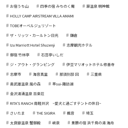
お宿うち山
四季の宿 みちのく庵
扉温泉 明神館
HOLLY CAMP AIRSTREAM VILLA AMAMI
TOBEオーベルジュリゾート
ザ・リッツ・カールトン日光
鎌倉
Izu Marriott Hotel Shuzenji
志摩観光ホテル
御宿 竹林亭
石苔亭いしだ
ジ・アウト・グランピング
伊豆マリオットホテル修善寺
志摩市
海音真里
那須別邸 回
三重県
奥武雄温泉 風の森
萃sui-諏訪湖
金沢湯涌温泉 百楽荘
RITA’S RANCH 南軽井沢 ~愛犬と過ごすテントの休日~
さいたま
THE SIGIRA
楓音
埼玉
太良嶽温泉 蟹御殿
峡泉
景勝の宿 浜千鳥の湯 海舟