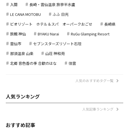
入間
長崎・雲仙温泉 旅亭半水盧
LE CANA MOTOBU
ふふ 日光
ビオリゾート ホテル＆スパ オーパークおごせ
長崎県
旅館 神仙
BYAKU Narai
RuGu Glamping Resort
雲仙市
セブンスターズリゾート石垣
那須温泉 山楽
山荘 神和苑
北郷 音色香の季 合歓のはな
佳雲
人気のおすすめタグ一覧
人気ランキング
人気記事ランキング
おすすめ記事