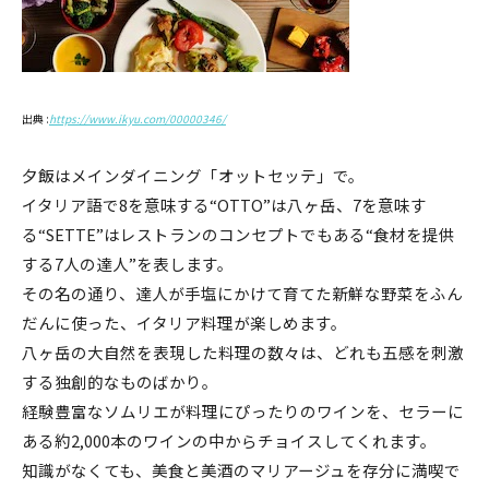
出典 :
https://www.ikyu.com/00000346/
夕飯はメインダイニング「オットセッテ」で。
イタリア語で8を意味する“OTTO”は八ヶ岳、7を意味す
る“SETTE”はレストランのコンセプトでもある“食材を提供
する7人の達人”を表します。
その名の通り、達人が手塩にかけて育てた新鮮な野菜をふん
だんに使った、イタリア料理が楽しめます。
八ヶ岳の大自然を表現した料理の数々は、どれも五感を刺激
する独創的なものばかり。
経験豊富なソムリエが料理にぴったりのワインを、セラーに
ある約2,000本のワインの中からチョイスしてくれます。
知識がなくても、美食と美酒のマリアージュを存分に満喫で