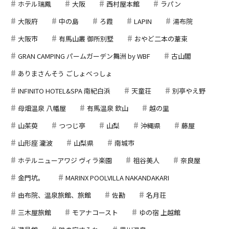
ホテル瑞鳳
大阪
西村屋本館
ラパン
大阪府
中の島
ろ霞
LAPIN
湯布院
大阪市
有馬山叢 御所別墅
おやど二本の葦束
GRAN CAMPING パームガーデン舞洲 by WBF
古山閣
ありまさんそう ごしょべっしょ
INFINITO HOTEL&SPA 南紀白浜
天童荘
別亭やえ野
母畑温泉 八幡屋
有馬温泉 欽山
越の里
山茱萸
つつじ亭
山梨
沖縄県
藤屋
山形座 瀧波
山梨県
南城市
ホテルニューアワジ ヴィラ楽園
祖谷美人
奈良屋
金門坑。
MARINX POOLVILLA NAKANDAKARI
由布院、温泉旅館、旅館
佐勘
名月荘
三木屋旅館
モアナコースト
ゆの宿 上越館