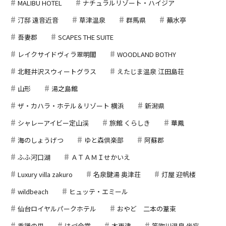
MALIBU HOTEL
ナチュラルリゾート・ハイジア
汀邸 遠音近音
草津温泉
群馬県
蕪水亭
吾妻郡
SCAPES THE SUITE
レイクサイドヴィラ翠明閣
WOODLAND BOTHY
北軽井沢スウィートグラス
えたじま温泉 江田島荘
山形
湯之島館
ザ・カハラ・ホテル＆リゾート 横浜
新潟県
シャレーアイビー定山渓
旅館 くらしき
華鳳
海のしょうげつ
ゆと森倶楽部
阿蘇郡
ふふ河口湖
ＡＴＡＭＩせかいえ
Luxury villa zakuro
名泉鍵湯 奥津荘
灯屋 迎帆楼
wildbeach
ヒュッテ・エミール
仙台ロイヤルパークホテル
おやど 二本の葦束
季譜の里
はづ合掌
木更津
笛吹川温泉 坐忘