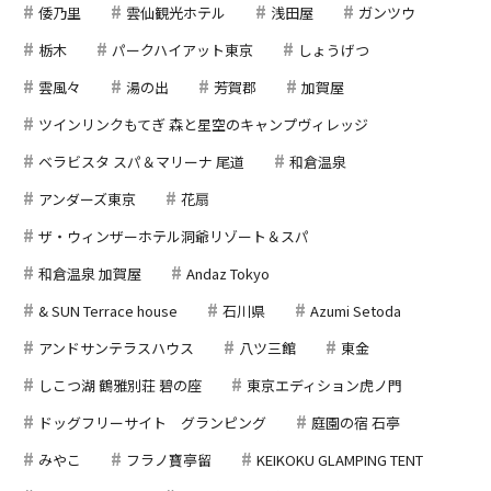
倭乃里
雲仙観光ホテル
浅田屋
ガンツウ
栃木
パークハイアット東京
しょうげつ
雲風々
湯の出
芳賀郡
加賀屋
ツインリンクもてぎ 森と星空のキャンプヴィレッジ
ベラビスタ スパ＆マリーナ 尾道
和倉温泉
アンダーズ東京
花扇
ザ・ウィンザーホテル洞爺リゾート＆スパ
和倉温泉 加賀屋
Andaz Tokyo
& SUN Terrace house
石川県
Azumi Setoda
アンドサンテラスハウス
八ツ三館
東金
しこつ湖 鶴雅別荘 碧の座
東京エディション虎ノ門
ドッグフリーサイト グランピング
庭園の宿 石亭
みやこ
フラノ寶亭留
KEIKOKU GLAMPING TENT