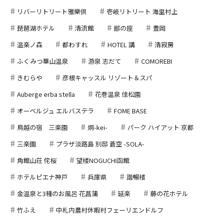
リバーリトリート雅樂倶
壱岐リトリート 海里村上
琵琶湖ホテル
清流館
鄙の座
豊岡
温楽ノ森
都わすれ
HOTEL 講
清寂房
ふくみつ華山温泉
游泉 志だて
COMOREBI
きむらや
彦根キャッスル リゾート＆スパ
Auberge erba stella
花巻温泉 佳松園
オーベルジュ エルバステラ
FOME BASE
鳥越の宿 三楽園
炯-kei-
パーク ハイアット 京都
三楽園
プラザ淡路島 別邸 蒼空 -SOLA-
角館山荘 侘桜
望楼NOGUCHI函館
ホテルピエナ神戸
兵庫県
諧暢楼
金温泉と3種のお風呂 花菖蒲
延楽
藤の花ホテル
竹ふえ
中札内農村休暇村フェーリエンドルフ