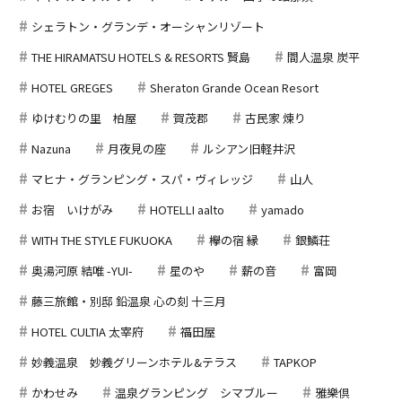
シェラトン・グランデ・オーシャンリゾート
THE HIRAMATSU HOTELS & RESORTS 賢島
間人温泉 炭平
HOTEL GREGES
Sheraton Grande Ocean Resort
ゆけむりの里 柏屋
賀茂郡
古民家 煉り
Nazuna
月夜見の座
ルシアン旧軽井沢
マヒナ・グランピング・スパ・ヴィレッジ
山人
お宿 いけがみ
HOTELLI aalto
yamado
WITH THE STYLE FUKUOKA
欅の宿 縁
銀鱗荘
奥湯河原 結唯 -YUI-
星のや
薪の音
富岡
藤三旅館・別邸 鉛温泉 心の刻 十三月
HOTEL CULTIA 太宰府
福田屋
妙義温泉 妙義グリーンホテル&テラス
TAPKOP
かわせみ
温泉グランピング シマブルー
雅樂倶