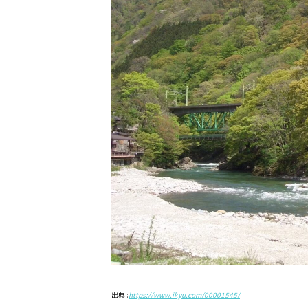
出典 :
https://www.ikyu.com/00001545/