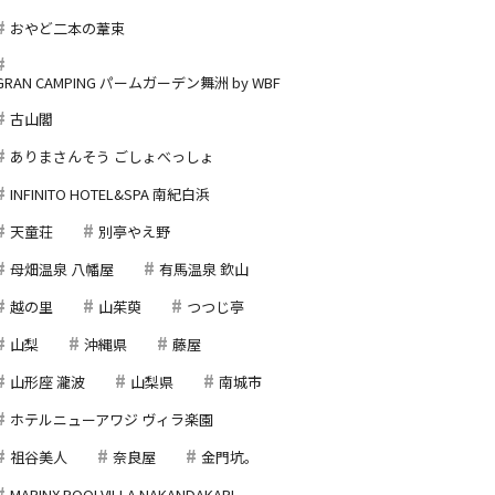
おやど二本の葦束
GRAN CAMPING パームガーデン舞洲 by WBF
古山閣
ありまさんそう ごしょべっしょ
INFINITO HOTEL&SPA 南紀白浜
天童荘
別亭やえ野
母畑温泉 八幡屋
有馬温泉 欽山
越の里
山茱萸
つつじ亭
山梨
沖縄県
藤屋
山形座 瀧波
山梨県
南城市
ホテルニューアワジ ヴィラ楽園
祖谷美人
奈良屋
金門坑。
MARINX POOLVILLA NAKANDAKARI