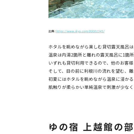
出典 :
https://www.ikyu.com/00001545/
ホタルを眺めながら楽しむ貸切露天風呂は
温泉は内湯2箇所と離れの露天風呂に1箇所
いずれも貸切利用できるので、他のお客様
そして、目の前に利根川の流れを望む、離
初夏にはホタルを眺めながら温泉に浸かる
肌触りが柔らかい単純温泉で刺激が少なく
ゆの宿 上越館の