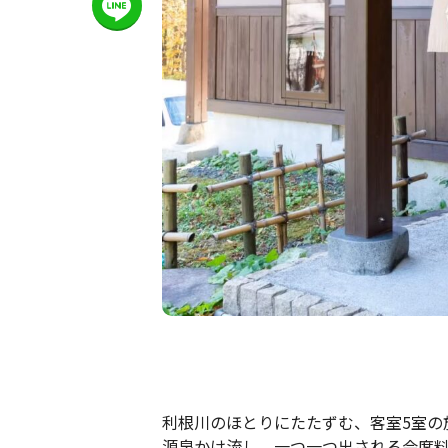
利根川のほとりにたたずむ、客室5室の
源泉かけ流し、一つ一つ出される会席