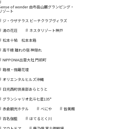
Sense of wonder 由布岳山麓グランピング・
リゾート
ジ・ウザテラス ビーチクラブヴィラズ
湯の花荘
ネスタリゾート神戸
松本十帖 松本本箱
高千穂 離れの宿 神隠れ
NIPPONIA出雲大社 門前町
箱根・強羅花壇
オリエンタルヒルズ沖縄
日光西町倶楽部あらとうと
グランシャリオ北斗七星135°
赤倉観光ホテル
べにや
皆美館
百名伽藍
ほてるとく川
アウトドア
藤乃煌 富士御殿場