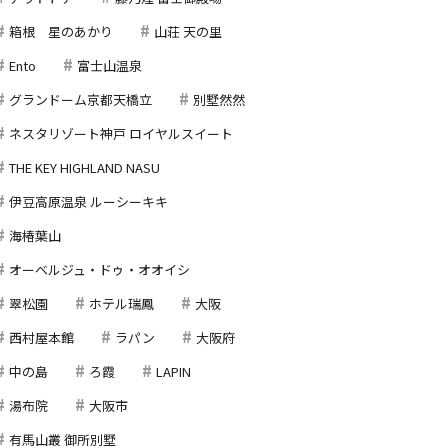
箱根 星のあかり
山荘 天の里
Ento
富士山温泉
グランドーム京都天橋立
別墅然然
ネスタリゾート神戸 ロイヤルスイート
THE KEY HIGHLAND NASU
伊豆高原温泉 ルーシーキキ
海椿葉山
オーベルジュ・ドゥ・オオイシ
翠松園
ホテル瑞鳳
大阪
西村屋本館
ラパン
大阪府
中の島
ろ霞
LAPIN
湯布院
大阪市
有馬山叢 御所別墅